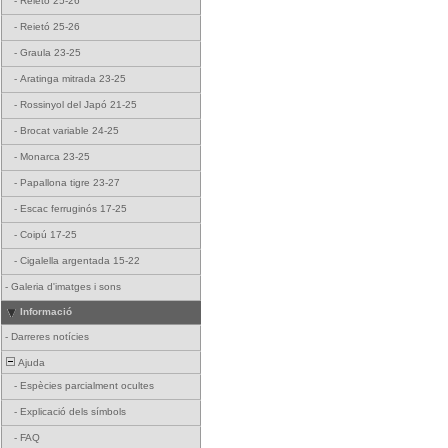
-
Reietó 25-26
-
Reietó 25-26
-
Graula 23-25
-
Aratinga mitrada 23-25
-
Rossinyol del Japó 21-25
-
Brocat variable 24-25
-
Monarca 23-25
-
Papallona tigre 23-27
-
Escac ferruginós 17-25
-
Coipú 17-25
-
Cigalella argentada 15-22
-
Galeria d'imatges i sons
Informació
-
Darreres notícies
Ajuda
-
Espècies parcialment ocultes
-
Explicació dels símbols
-
FAQ