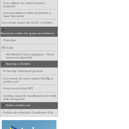
-
Com utilitzar els codis d'estudi o
projectes
-
Com actualitzar la llista d'espècies a
l'app NaturaList
Com entrar dades del SOCC a Ornitho
Recursos sobre els grups taxonòmics
-
Orquídies
Ocells
-
Identificació Circus pygargus - Circus
macrourus (juvenils)
Nocmig a Ornitho
-
El Nocmig- informació general
-
Com entrar les teves dades NocMig a
ornitho.cat?
-
Guia introductòria NFC
-
Catàleg visual de vocalitzacions d'ocells
amb sonograma
Sobre ornitho.cat
-
Política de privacitat i Condicions d'ús