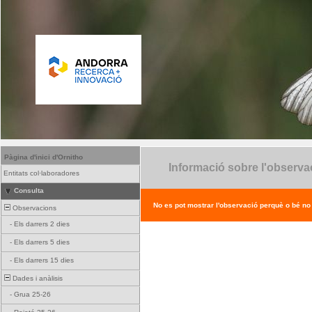
Pàgina d'inici d'Ornitho
Informació sobre l'observa
Entitats col·laboradores
Consulta
No es pot mostrar l'observació perquè o bé no ex
Observacions
-
Els darrers 2 dies
-
Els darrers 5 dies
-
Els darrers 15 dies
Dades i anàlisis
-
Grua 25-26