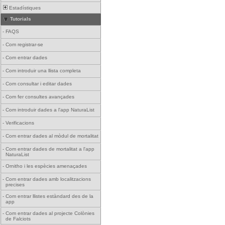
Estadístiques
Tutorials
-
FAQS
-
Com registrar-se
-
Com entrar dades
-
Com introduir una llista completa
-
Com consultar i editar dades
-
Com fer consultes avançades
-
Com introduir dades a l'app NaturaList
-
Verificacions
-
Com entrar dades al mòdul de mortalitat
-
Com entrar dades de mortalitat a l'app
NaturaList
-
Ornitho i les espècies amenaçades
-
Com entrar dades amb localitzacions
precises
-
Com entrar llistes estàndard des de la
app
-
Com entrar dades al projecte Colònies
de Falciots