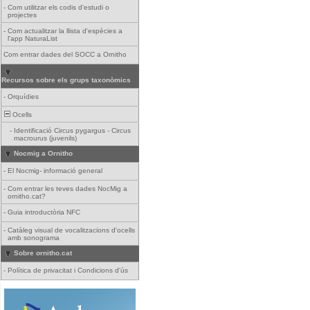
-
Com utilitzar els codis d'estudi o
projectes
-
Com actualitzar la llista d'espècies a
l'app NaturaList
Com entrar dades del SOCC a Ornitho
Recursos sobre els grups taxonòmics
-
Orquídies
Ocells
-
Identificació Circus pygargus - Circus
macrourus (juvenils)
Nocmig a Ornitho
-
El Nocmig- informació general
-
Com entrar les teves dades NocMig a
ornitho.cat?
-
Guia introductòria NFC
-
Catàleg visual de vocalitzacions d'ocells
amb sonograma
Sobre ornitho.cat
-
Política de privacitat i Condicions d'ús