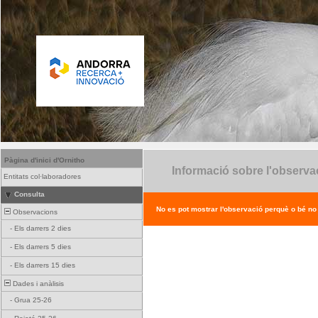
Pàgina d'inici d'Ornitho
Informació sobre l'observa
Entitats col·laboradores
Consulta
No es pot mostrar l'observació perquè o bé no ex
Observacions
-
Els darrers 2 dies
-
Els darrers 5 dies
-
Els darrers 15 dies
Dades i anàlisis
-
Grua 25-26