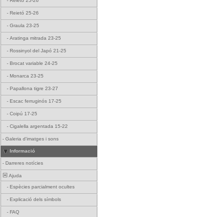
-
Reietó 25-26
-
Reietó 25-26
-
Graula 23-25
-
Aratinga mitrada 23-25
-
Rossinyol del Japó 21-25
-
Brocat variable 24-25
-
Monarca 23-25
-
Papallona tigre 23-27
-
Escac ferruginós 17-25
-
Coipú 17-25
-
Cigalella argentada 15-22
-
Galeria d'imatges i sons
Informació
-
Darreres notícies
Ajuda
-
Espècies parcialment ocultes
-
Explicació dels símbols
-
FAQ