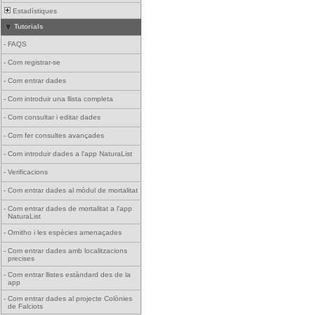
Estadístiques
Tutorials
-
FAQS
-
Com registrar-se
-
Com entrar dades
-
Com introduir una llista completa
-
Com consultar i editar dades
-
Com fer consultes avançades
-
Com introduir dades a l'app NaturaList
-
Verificacions
-
Com entrar dades al mòdul de mortalitat
-
Com entrar dades de mortalitat a l'app
NaturaList
-
Ornitho i les espècies amenaçades
-
Com entrar dades amb localitzacions
precises
-
Com entrar llistes estàndard des de la
app
-
Com entrar dades al projecte Colònies
de Falciots