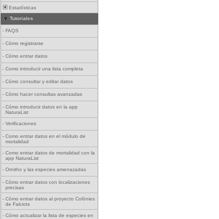
Estadísticas
Tutoriales
-
FAQS
-
Cómo registrarse
-
Cómo entrar datos
-
Como introducir una lista completa
-
Cómo consultar y editar datos
-
Cómo hacer consultas avanzadas
-
Cómo introducir datos en la app
NaturaList
-
Verificaciones
-
Como entrar datos en el módulo de
mortalidad
-
Como entrar datos de mortalidad con la
app NaturaList
-
Ornitho y las especies amenazadas
-
Cómo entrar datos con localizaciones
precisas
-
Cómo entrar datos al proyecto Colònies
de Falciots
-
Cómo actualizar la lista de especies en