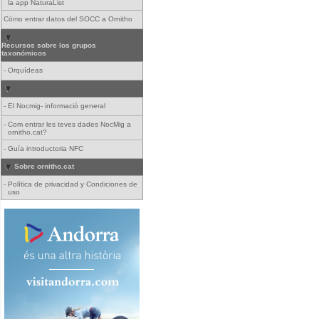
la app NaturaList
Cómo entrar datos del SOCC a Ornitho
Recursos sobre los grupos
taxonómicos
-
Orquídeas
-
El Nocmig- informació general
-
Com entrar les teves dades NocMig a
ornitho.cat?
-
Guía introductoria NFC
Sobre ornitho.cat
-
Política de privacidad y Condiciones de
uso