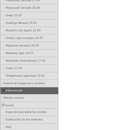
-
Reyezuelo Sencillo 25-26
-
Reyezuelo Sencillo 25-26
-
Graja 23-25
-
Aratinga Mitrada 23-25
-
Ruiseñor del Japón 21-25
-
Ondas rojas europea 24-25
-
Mariposa monarca 23-25
-
Mariposa tigre 23-27
-
Medioluto herrumbrosa 17-25
-
Coipú 17-25
-
Tettigettalna argentata 15-22
-
Galería de imágenes y sonidos
Información
-
Últimas noticias
Ayuda
-
Especies parcialmente ocultas
-
Explicación de los símbolos
-
FAQ