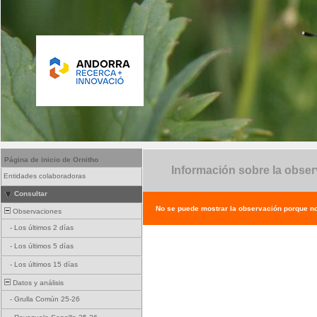
Página de inicio de Ornitho
Información sobre la obse
Entidades colaboradoras
Consultar
No se puede mostrar la observación porque no e
Observaciones
-
Los últimos 2 días
-
Los últimos 5 días
-
Los últimos 15 días
Datos y análisis
-
Grulla Común 25-26