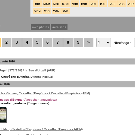
GIR
MAR
MOI
MON
NOG
OSO
PES
PJU
PRI
PSO
PUR
URG
VAR
VOC
VOR
n
avec photos
avec sons
2
3
4
5
6
7
8
9
>
Nbre/page :
. août 2026
Urgell [372/690] / la Seu d'Urgell (AUR)
Chevêche d'Athéna
(Athene noctua)
oût 2026
 les Gantes, Castelló d'Empúries / Castelló d'Empúries (AEM)
uettes d'Égypte
(Alopochen aegyptiaca)
hevalier gambette
(Tringa totanus)
ll Marí, Castelló d'Empúries / Castelló d'Empúries (AEM)