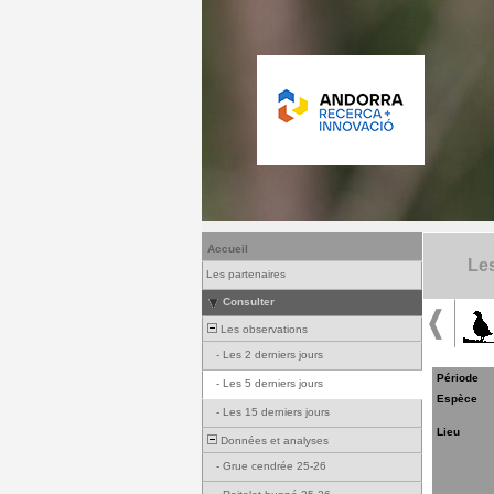
Accueil
Les
Les partenaires
Consulter
Les observations
-
Les 2 derniers jours
Période
-
Les 5 derniers jours
Espèce
-
Les 15 derniers jours
Lieu
Données et analyses
-
Grue cendrée 25-26