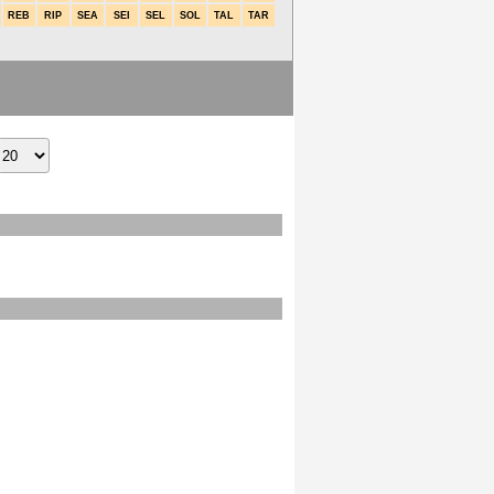
REB
RIP
SEA
SEI
SEL
SOL
TAL
TAR