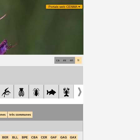
Portals web CENMA
ca
es
en
fr
nes
très communes
BER
BLL
BPE
CBA
CER
GAF
GAG
GAX