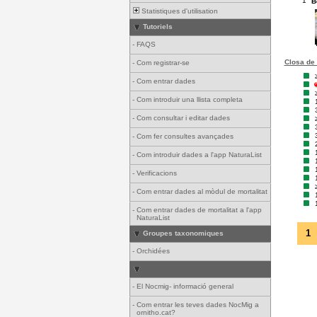
1
B
Statistiques d'utilisation
Tutoriels
-
FAQS
Closa de 
-
Com registrar-se
-
Com entrar dades
-
Com introduir una llista completa
-
Com consultar i editar dades
-
Com fer consultes avançades
-
Com introduir dades a l'app NaturaList
-
Verificacions
-
Com entrar dades al mòdul de mortalitat
-
Com entrar dades de mortalitat a l'app
NaturaList
1
Groupes taxonomiques
-
Orchidées
-
El Nocmig- informació general
-
Com entrar les teves dades NocMig a
ornitho.cat?