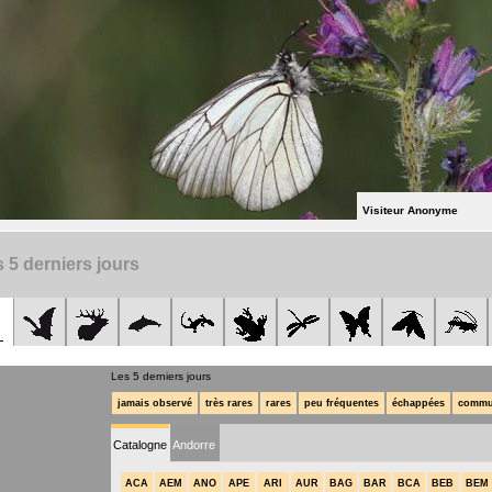
Visiteur Anonyme
 5 derniers jours
Les 5 derniers jours
jamais observé
très rares
rares
peu fréquentes
échappées
commu
Catalogne
Andorre
ACA
AEM
ANO
APE
ARI
AUR
BAG
BAR
BCA
BEB
BEM