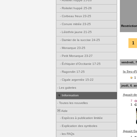
-
Roitelet huppé 25-26
-
Roitelet huppé 25-26
-
Corbeau freux 23-25
-
Conure mitrée 23-25
Restrictio
-
Léiothrix jaune 21-25
-
Damier de la succise 24-25
1
-
Monarque 23-25
-
Petit Monarque 23-27
vendredi, 7
-
Échiquier d'Occitanie 17-25
la Seu d'
-
Ragondin 17-25
1
-
Cigale argentée 15-22
jeudi, 6. a
-
Les galeries
Aguait de
Information
7
O
-
Toutes les nouvelles
1
C
Aide
-
Espèces à publication limitée
-
Explication des symboles
Aguait Ga
-
les FAQs