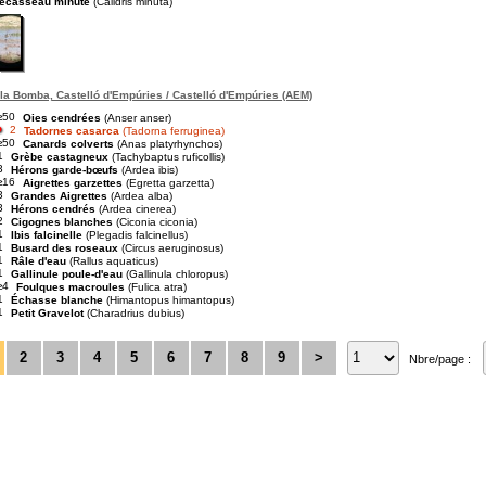
écasseau minute
(Calidris minuta)
la Bomba, Castelló d'Empúries / Castelló d'Empúries (AEM)
≥50
Oies cendrées
(Anser anser)
2
Tadornes casarca
(Tadorna ferruginea)
≥50
Canards colverts
(Anas platyrhynchos)
1
Grèbe castagneux
(Tachybaptus ruficollis)
3
Hérons garde-bœufs
(Ardea ibis)
≥16
Aigrettes garzettes
(Egretta garzetta)
3
Grandes Aigrettes
(Ardea alba)
3
Hérons cendrés
(Ardea cinerea)
2
Cigognes blanches
(Ciconia ciconia)
1
Ibis falcinelle
(Plegadis falcinellus)
1
Busard des roseaux
(Circus aeruginosus)
1
Râle d'eau
(Rallus aquaticus)
1
Gallinule poule-d'eau
(Gallinula chloropus)
≥4
Foulques macroules
(Fulica atra)
1
Échasse blanche
(Himantopus himantopus)
1
Petit Gravelot
(Charadrius dubius)
2
3
4
5
6
7
8
9
>
Nbre/page :