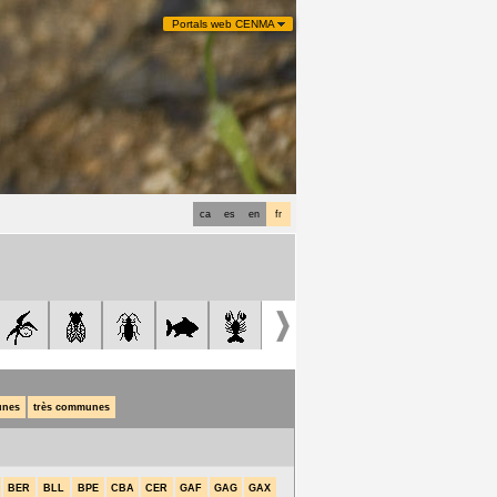
Portals web CENMA
ca
es
en
fr
nes
très communes
BER
BLL
BPE
CBA
CER
GAF
GAG
GAX