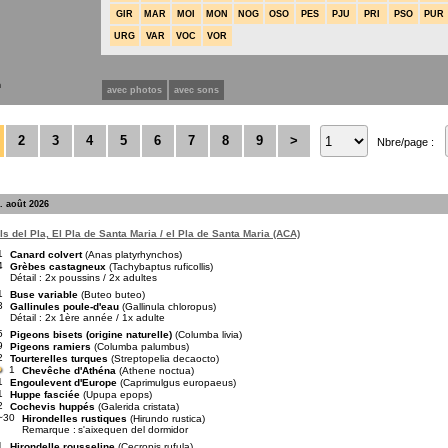
GIR
MAR
MOI
MON
NOG
OSO
PES
PJU
PRI
PSO
PUR
URG
VAR
VOC
VOR
n
avec photos
avec sons
2
3
4
5
6
7
8
9
>
Nbre/page :
. août 2026
s del Pla, El Pla de Santa Maria / el Pla de Santa Maria (ACA)
1
Canard colvert
(Anas platyrhynchos)
4
Grèbes castagneux
(Tachybaptus ruficollis)
Détail : 2x poussins / 2x adultes
1
Buse variable
(Buteo buteo)
3
Gallinules poule-d'eau
(Gallinula chloropus)
Détail : 2x 1ère année / 1x adulte
5
Pigeons bisets (origine naturelle)
(Columba livia)
9
Pigeons ramiers
(Columba palumbus)
2
Tourterelles turques
(Streptopelia decaocto)
1
Chevêche d'Athéna
(Athene noctua)
1
Engoulevent d'Europe
(Caprimulgus europaeus)
1
Huppe fasciée
(Upupa epops)
2
Cochevis huppés
(Galerida cristata)
~30
Hirondelles rustiques
(Hirundo rustica)
Remarque :
s'aixequen del dormidor
1
Hirondelle rousseline
(Cecropis rufula)