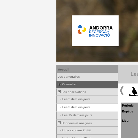
Accueil
Les
Les partenaires
Consulter
Les observations
-
Les 2 derniers jours
Période
-
Les 5 derniers jours
Espèce
-
Les 15 derniers jours
Lieu
Données et analyses
-
Grue cendrée 25-26