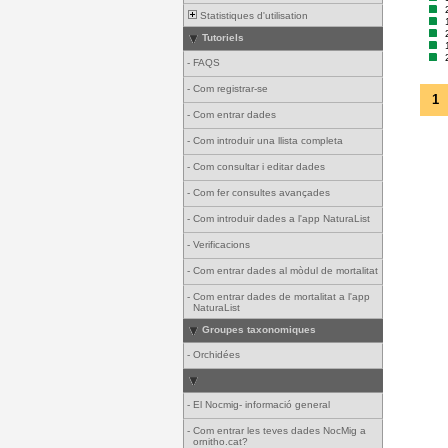
Statistiques d'utilisation
Tutoriels
-
FAQS
-
Com registrar-se
1
-
Com entrar dades
-
Com introduir una llista completa
-
Com consultar i editar dades
-
Com fer consultes avançades
-
Com introduir dades a l'app NaturaList
-
Verificacions
-
Com entrar dades al mòdul de mortalitat
-
Com entrar dades de mortalitat a l'app
NaturaList
Groupes taxonomiques
-
Orchidées
-
El Nocmig- informació general
-
Com entrar les teves dades NocMig a
ornitho.cat?