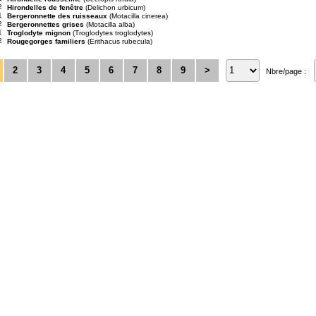
2
Hirondelles de fenêtre
(Delichon urbicum)
1
Bergeronnette des ruisseaux
(Motacilla cinerea)
2
Bergeronnettes grises
(Motacilla alba)
1
Troglodyte mignon
(Troglodytes troglodytes)
2
Rougegorges familiers
(Erithacus rubecula)
2
3
4
5
6
7
8
9
>
Nbre/page :