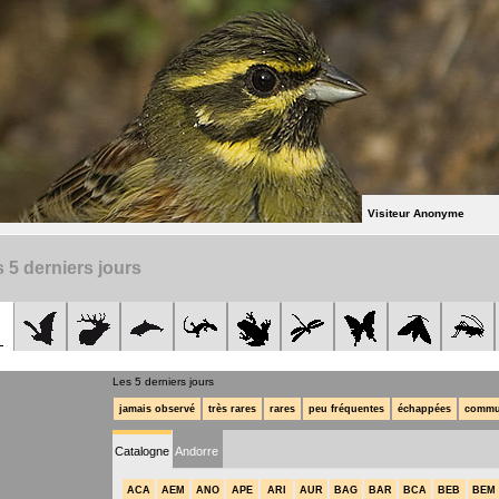
Visiteur Anonyme
 5 derniers jours
Les 5 derniers jours
jamais observé
très rares
rares
peu fréquentes
échappées
commu
Catalogne
Andorre
ACA
AEM
ANO
APE
ARI
AUR
BAG
BAR
BCA
BEB
BEM