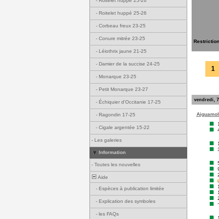
-
Roitelet huppé 25-26
-
Roitelet huppé 25-26
-
Corbeau freux 23-25
-
Conure mitrée 23-25
Restrictio
-
Léiothrix jaune 21-25
-
Damier de la succise 24-25
1
-
Monarque 23-25
-
Petit Monarque 23-27
vendredi, 7
-
Échiquier d'Occitanie 17-25
Aiguamoll
-
Ragondin 17-25
-
Cigale argentée 15-22
-
Les galeries
Information
-
Toutes les nouvelles
Aide
-
Espèces à publication limitée
-
Explication des symboles
-
les FAQs