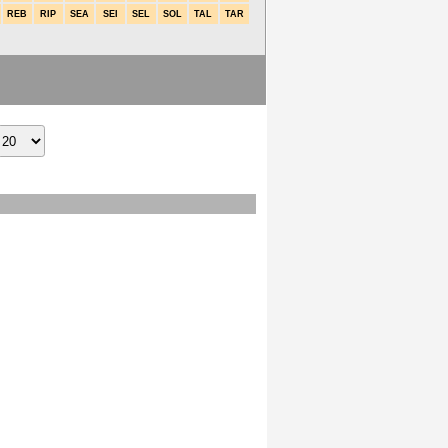
REB
RIP
SEA
SEI
SEL
SOL
TAL
TAR