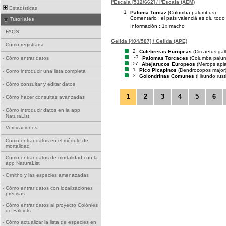
l'Escala [512/662] / l'Escala (AEM)
Estadísticas
1
Paloma Torcaz
(Columba palumbus)
Comentario :
el país valencià es diu todo
Tutoriales
Información : 1x macho
-
FAQS
Gelida [404/587] / Gelida (APE)
-
Cómo registrarse
2
Culebreras Europeas
(Circaetus gall
~7
Palomas Torcaces
(Columba palu
-
Cómo entrar datos
≥7
Abejarucos Europeos
(Merops apia
1
Pico Picapinos
(Dendrocopos major
-
Como introducir una lista completa
×
Golondrinas Comunes
(Hirundo rust
-
Cómo consultar y editar datos
1
2
3
4
5
6
-
Cómo hacer consultas avanzadas
-
Cómo introducir datos en la app
NaturaList
-
Verificaciones
-
Como entrar datos en el módulo de
mortalidad
-
Como entrar datos de mortalidad con la
app NaturaList
-
Ornitho y las especies amenazadas
-
Cómo entrar datos con localizaciones
precisas
-
Cómo entrar datos al proyecto Colònies
de Falciots
-
Cómo actualizar la lista de especies en