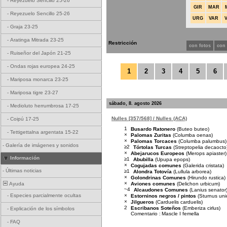
-
Reyezuelo Sencillo 25-26
GIR
MAR
-
Reyezuelo Sencillo 25-26
URG
VAR
-
Graja 23-25
-
Aratinga Mitrada 23-25
Restricción
con fotos
con
-
Ruiseñor del Japón 21-25
-
Ondas rojas europea 24-25
1
2
3
4
5
6
-
Mariposa monarca 23-25
-
Mariposa tigre 23-27
sábado, 8. agosto 2026
-
Medioluto herrumbrosa 17-25
Nulles [357/568] / Nulles (ACA)
-
Coipú 17-25
1
Busardo Ratonero
(Buteo buteo)
-
Tettigettalna argentata 15-22
×
Palomas Zuritas
(Columba oenas)
×
Palomas Torcaces
(Columba palumbus)
-
Galería de imágenes y sonidos
≥2
Tórtolas Turcas
(Streptopelia decaocto
×
Abejarucos Europeos
(Merops apiaster)
Información
≥1
Abubilla
(Upupa epops)
×
Cogujadas comunes
(Galerida cristata)
-
Últimas noticias
≥1
Alondra Totovía
(Lullula arborea)
×
Golondrinas Comunes
(Hirundo rustica)
×
Aviones comunes
(Delichon urbicum)
Ayuda
~4
Alcaudones Comunes
(Lanius senator
×
-
Especies parcialmente ocultas
Estorninos negros / pintos
(Sturnus unic
×
Jilgueros
(Carduelis carduelis)
2
Escribanos Soteños
(Emberiza cirlus)
-
Explicación de los símbolos
Comentario :
Mascle I femella
-
FAQ