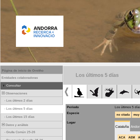
Página de inicio de Ornitho
Los últimos 5 días
Entidades colaboradoras
Consultar
Observaciones
-
Los últimos 2 días
Periodo
Los últimos 5 día
-
Los últimos 5 días
Especie
no citada
muy 
-
Los últimos 15 días
Lugar
Datos y análisis
Cataluña
Andor
-
Grulla Común 25-26
ACA
AEM