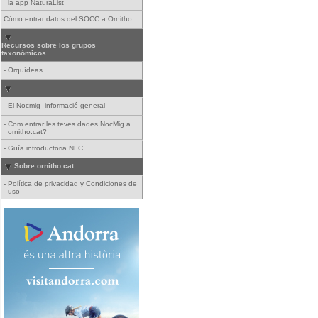
la app NaturaList
Cómo entrar datos del SOCC a Ornitho
Recursos sobre los grupos
taxonómicos
-
Orquídeas
-
El Nocmig- informació general
-
Com entrar les teves dades NocMig a
ornitho.cat?
-
Guía introductoria NFC
Sobre ornitho.cat
-
Política de privacidad y Condiciones de
uso