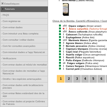
1
Territ menut
(Calidris minuta)
Estadístiques
Tutorials
-
FAQS
Closa de la Bomba, Castelló d'Empúries / Cast
-
Com registrar-se
≥50
Oques vulgars
(Anser anser)
-
Com entrar dades
2
Ànecs canyelles
(Tadorna ferrug
≥50
Ànecs collverds
(Anas platyrhync
-
Com introduir una llista completa
1
Cabusset
(Tachybaptus ruficollis)
3
Esplugabous
(Ardea ibis)
-
Com consultar i editar dades
≥16
Martinets blancs
(Egretta garzetta
3
Agrons blancs
(Ardea alba)
3
Bernats pescaires
(Ardea cinerea)
-
Com fer consultes avançades
2
Cigonyes blanques
(Ciconia ciconia)
1
Capó reial
(Plegadis falcinellus)
-
Com introduir dades a l'app NaturaList
1
Arpella vulgar
(Circus aeruginosus)
1
Rascló
(Rallus aquaticus)
-
Verificacions
1
Polla d'aigua
(Gallinula chloropus)
≥4
Fotges vulgars
(Fulica atra)
-
Com entrar dades al mòdul de mortalitat
1
Cames llargues
(Himantopus himan
1
Corriol petit
(Charadrius dubius)
-
Com entrar dades de mortalitat a l'app
NaturaList
1
2
3
4
5
6
-
Ornitho i les espècies amenaçades
-
Com entrar dades amb localitzacions
precises
-
Com entrar llistes estàndard des de la
app
-
Com entrar dades al projecte Colònies
de Falciots