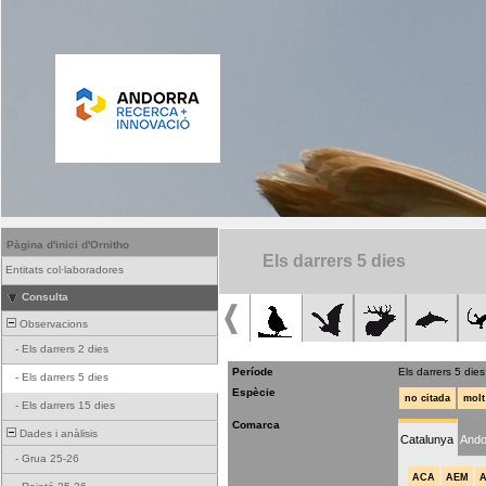
Pàgina d'inici d'Ornitho
Els darrers 5 dies
Entitats col·laboradores
Consulta
Observacions
-
Els darrers 2 dies
Període
Els darrers 5 dies
-
Els darrers 5 dies
Espècie
no citada
molt
-
Els darrers 15 dies
Comarca
Dades i anàlisis
Catalunya
Ando
-
Grua 25-26
ACA
AEM