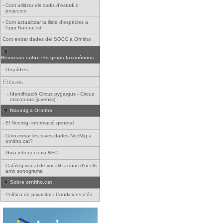
-
Com utilitzar els codis d'estudi o
projectes
-
Com actualitzar la llista d'espècies a
l'app NaturaList
Com entrar dades del SOCC a Ornitho
Recursos sobre els grups taxonòmics
-
Orquídies
Ocells
-
Identificació Circus pygargus - Circus
macrourus (juvenils)
Nocmig a Ornitho
-
El Nocmig- informació general
-
Com entrar les teves dades NocMig a
ornitho.cat?
-
Guia introductòria NFC
-
Catàleg visual de vocalitzacions d'ocells
amb sonograma
Sobre ornitho.cat
-
Política de privacitat i Condicions d'ús