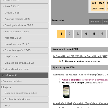
-
Reietó 25-26
GIR
MAR
-
Reietó 25-26
URG
VAR
-
Graula 23-25
-
Aratinga mitrada 23-25
Restricció
amb fotos
amb
-
Rossinyol del Japó 21-25
-
Brocat variable 24-25
1
2
3
4
5
6
-
Monarca 23-25
-
Papallona tigre 23-27
divendres, 7. agost 2026
-
Escac ferruginós 17-25
la Seu d'Urgell [372/690] / la Seu d'Urgell (AUR
-
Coipú 17-25
1
Mussol comú
(Athene noctua)
-
Cigalella argentada 15-22
dijous, 6. agost 2026
-
Galeria d'imatges i sons
Aguait de les Gantes, Castelló d'Empúries / C
Informació
7
Oques egípcies
(Alopochen aegyptiaca)
-
Darreres notícies
1
Gamba roja vulgar
(Tringa totanus)
Ajuda
-
Espècies parcialment ocultes
-
Explicació dels símbols
Aguait Gall Marí, Castelló d'Empúries / Castel
-
FAQ