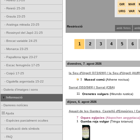
-
Reietó 25-26
GIR
MAR
-
Reietó 25-26
URG
VAR
-
Graula 23-25
-
Aratinga mitrada 23-25
Restricció
amb fotos
amb
-
Rossinyol del Japó 21-25
-
Brocat variable 24-25
1
2
3
4
5
6
-
Monarca 23-25
-
Papallona tigre 23-27
divendres, 7. agost 2026
-
Escac ferruginós 17-25
la Seu d'Urgell [372/690] / la Seu d'Urgell (AUR
-
Coipú 17-25
1
Mussol comú
(Athene noctua)
-
Cigalella argentada 15-22
Sarral [353/589] / Sarral (CBA)
-
Galeria d'imatges i sons
11
Orenetes vulgars
(Hirundo rustica)
Informació
dijous, 6. agost 2026
-
Darreres notícies
Aguait de les Gantes, Castelló d'Empúries / C
Ajuda
7
Oques egípcies
(Alopochen aegyptiaca)
-
Espècies parcialment ocultes
1
Gamba roja vulgar
(Tringa totanus)
-
Explicació dels símbols
-
FAQ