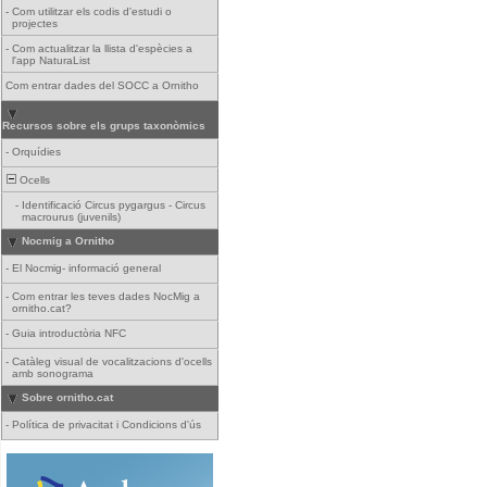
-
Com utilitzar els codis d'estudi o
projectes
-
Com actualitzar la llista d'espècies a
l'app NaturaList
Com entrar dades del SOCC a Ornitho
Recursos sobre els grups taxonòmics
-
Orquídies
Ocells
-
Identificació Circus pygargus - Circus
macrourus (juvenils)
Nocmig a Ornitho
-
El Nocmig- informació general
-
Com entrar les teves dades NocMig a
ornitho.cat?
-
Guia introductòria NFC
-
Catàleg visual de vocalitzacions d'ocells
amb sonograma
Sobre ornitho.cat
-
Política de privacitat i Condicions d'ús