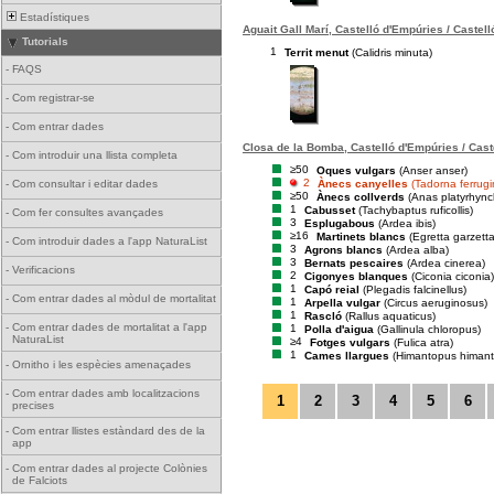
Estadístiques
Aguait Gall Marí, Castelló d'Empúries / Castel
Tutorials
1
Territ menut
(Calidris minuta)
-
FAQS
-
Com registrar-se
-
Com entrar dades
Closa de la Bomba, Castelló d'Empúries / Cast
-
Com introduir una llista completa
≥50
Oques vulgars
(Anser anser)
2
Ànecs canyelles
(Tadorna ferrug
-
Com consultar i editar dades
≥50
Ànecs collverds
(Anas platyrhync
1
Cabusset
(Tachybaptus ruficollis)
-
Com fer consultes avançades
3
Esplugabous
(Ardea ibis)
≥16
Martinets blancs
(Egretta garzetta
-
Com introduir dades a l'app NaturaList
3
Agrons blancs
(Ardea alba)
3
Bernats pescaires
(Ardea cinerea)
-
Verificacions
2
Cigonyes blanques
(Ciconia ciconia)
1
Capó reial
(Plegadis falcinellus)
-
Com entrar dades al mòdul de mortalitat
1
Arpella vulgar
(Circus aeruginosus)
1
Rascló
(Rallus aquaticus)
-
Com entrar dades de mortalitat a l'app
1
Polla d'aigua
(Gallinula chloropus)
NaturaList
≥4
Fotges vulgars
(Fulica atra)
1
Cames llargues
(Himantopus himan
-
Ornitho i les espècies amenaçades
-
Com entrar dades amb localitzacions
1
2
3
4
5
6
precises
-
Com entrar llistes estàndard des de la
app
-
Com entrar dades al projecte Colònies
de Falciots