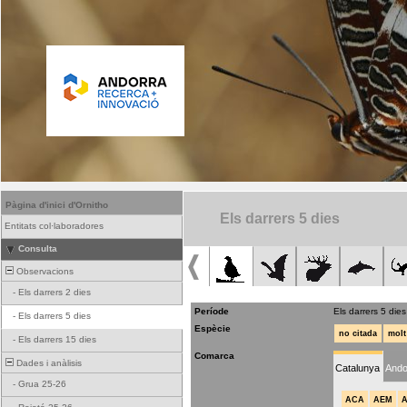
Pàgina d'inici d'Ornitho
Els darrers 5 dies
Entitats col·laboradores
Consulta
Observacions
-
Els darrers 2 dies
Període
Els darrers 5 dies
-
Els darrers 5 dies
Espècie
no citada
molt
-
Els darrers 15 dies
Comarca
Dades i anàlisis
Catalunya
Ando
-
Grua 25-26
ACA
AEM