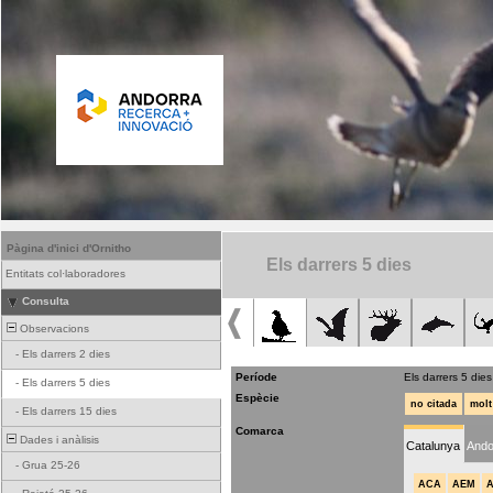
Pàgina d'inici d'Ornitho
Els darrers 5 dies
Entitats col·laboradores
Consulta
Observacions
-
Els darrers 2 dies
Període
Els darrers 5 dies
-
Els darrers 5 dies
Espècie
no citada
molt
-
Els darrers 15 dies
Comarca
Dades i anàlisis
Catalunya
Ando
-
Grua 25-26
ACA
AEM