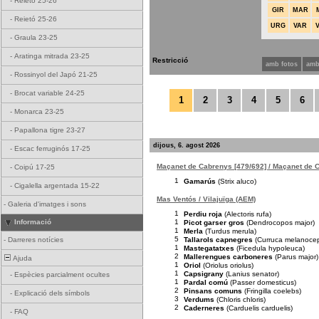
-
Reietó 25-26
GIR
MAR
-
Reietó 25-26
URG
VAR
-
Graula 23-25
-
Aratinga mitrada 23-25
Restricció
amb fotos
amb
-
Rossinyol del Japó 21-25
-
Brocat variable 24-25
1
2
3
4
5
6
-
Monarca 23-25
-
Papallona tigre 23-27
dijous, 6. agost 2026
-
Escac ferruginós 17-25
Maçanet de Cabrenys [479/692] / Maçanet de 
-
Coipú 17-25
1
Gamarús
(Strix aluco)
-
Cigalella argentada 15-22
Mas Ventós / Vilajuïga (AEM)
-
Galeria d'imatges i sons
1
Perdiu roja
(Alectoris rufa)
1
Informació
Picot garser gros
(Dendrocopos major)
1
Merla
(Turdus merula)
5
Tallarols capnegres
(Curruca melanoce
-
Darreres notícies
1
Mastegatatxes
(Ficedula hypoleuca)
2
Mallerengues carboneres
(Parus major)
Ajuda
1
Oriol
(Oriolus oriolus)
1
Capsigrany
(Lanius senator)
-
Espècies parcialment ocultes
1
Pardal comú
(Passer domesticus)
2
Pinsans comuns
(Fringilla coelebs)
-
Explicació dels símbols
3
Verdums
(Chloris chloris)
2
Caderneres
(Carduelis carduelis)
-
FAQ