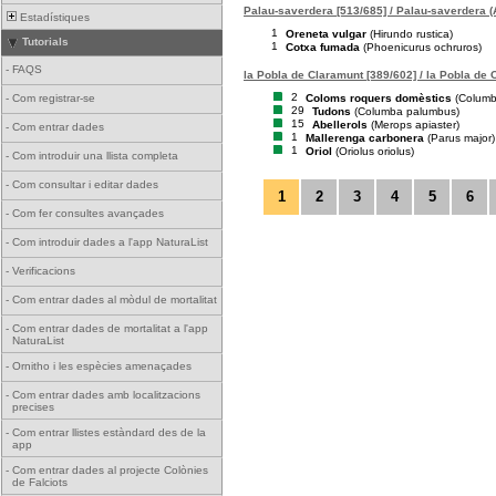
Palau-saverdera [513/685] / Palau-saverdera 
Estadístiques
1
Oreneta vulgar
(Hirundo rustica)
Tutorials
1
Cotxa fumada
(Phoenicurus ochruros)
-
FAQS
la Pobla de Claramunt [389/602] / la Pobla de
2
Coloms roquers domèstics
(Columba
-
Com registrar-se
29
Tudons
(Columba palumbus)
15
Abellerols
(Merops apiaster)
-
Com entrar dades
1
Mallerenga carbonera
(Parus major)
1
Oriol
(Oriolus oriolus)
-
Com introduir una llista completa
-
Com consultar i editar dades
1
2
3
4
5
6
-
Com fer consultes avançades
-
Com introduir dades a l'app NaturaList
-
Verificacions
-
Com entrar dades al mòdul de mortalitat
-
Com entrar dades de mortalitat a l'app
NaturaList
-
Ornitho i les espècies amenaçades
-
Com entrar dades amb localitzacions
precises
-
Com entrar llistes estàndard des de la
app
-
Com entrar dades al projecte Colònies
de Falciots