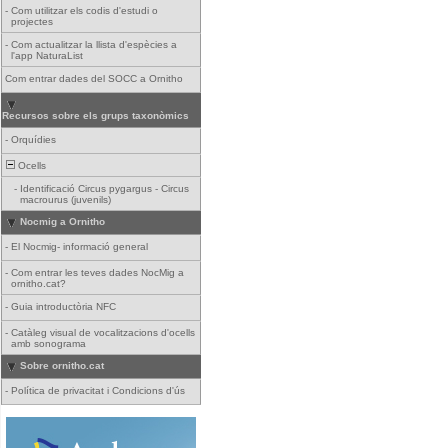
-
Com utilitzar els codis d'estudi o
projectes
-
Com actualitzar la llista d'espècies a
l'app NaturaList
Com entrar dades del SOCC a Ornitho
Recursos sobre els grups taxonòmics
-
Orquídies
Ocells
-
Identificació Circus pygargus - Circus
macrourus (juvenils)
Nocmig a Ornitho
-
El Nocmig- informació general
-
Com entrar les teves dades NocMig a
ornitho.cat?
-
Guia introductòria NFC
-
Catàleg visual de vocalitzacions d'ocells
amb sonograma
Sobre ornitho.cat
-
Política de privacitat i Condicions d'ús