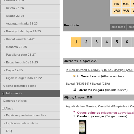
-
Reietó 25-26
GIR
MAR
-
Reietó 25-26
URG
VAR
-
Graula 23-25
-
Aratinga mitrada 23-25
Restricció
amb fotos
amb
-
Rossinyol del Japó 21-25
-
Brocat variable 24-25
1
2
3
4
5
6
-
Monarca 23-25
-
Papallona tigre 23-27
divendres, 7. agost 2026
-
Escac ferruginós 17-25
la Seu d'Urgell [372/690] / la Seu d'Urgell (AUR
-
Coipú 17-25
1
Mussol comú
(Athene noctua)
-
Cigalella argentada 15-22
Sarral [353/589] / Sarral (CBA)
-
Galeria d'imatges i sons
11
Orenetes vulgars
(Hirundo rustica)
Informació
dijous, 6. agost 2026
-
Darreres notícies
Aguait de les Gantes, Castelló d'Empúries / C
Ajuda
7
Oques egípcies
(Alopochen aegyptiaca)
-
Espècies parcialment ocultes
1
Gamba roja vulgar
(Tringa totanus)
-
Explicació dels símbols
-
FAQ