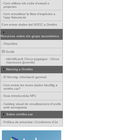
-
Com utilitzar els codis d'estudi o
projectes
-
Com actualitzar la llista d'espècies a
l'app NaturaList
Com entrar dades del SOCC a Ornitho
Recursos sobre els grups taxonòmics
-
Orquídies
Ocells
-
Identificació Circus pygargus - Circus
macrourus (juvenils)
Nocmig a Ornitho
-
El Nocmig- informació general
-
Com entrar les teves dades NocMig a
ornitho.cat?
-
Guia introductòria NFC
-
Catàleg visual de vocalitzacions d'ocells
amb sonograma
Sobre ornitho.cat
-
Política de privacitat i Condicions d'ús