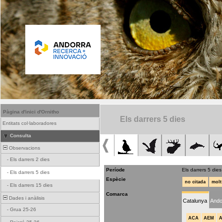
Pàgina d'inici d'Ornitho
Els darrers 5 dies
Entitats col·laboradores
Consulta
Observacions
-
Els darrers 2 dies
Període
Els darrers 5 dies
-
Els darrers 5 dies
Espècie
no citada
molt
-
Els darrers 15 dies
Comarca
Dades i anàlisis
Catalunya
Ando
-
Grua 25-26
ACA
AEM