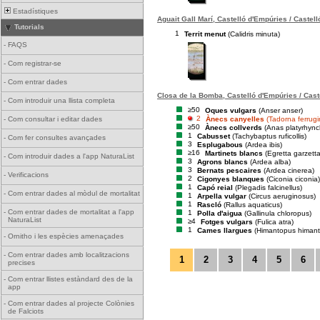
Estadístiques
Aguait Gall Marí, Castelló d'Empúries / Castel
Tutorials
1
Territ menut
(Calidris minuta)
-
FAQS
-
Com registrar-se
-
Com entrar dades
Closa de la Bomba, Castelló d'Empúries / Cast
-
Com introduir una llista completa
≥50
Oques vulgars
(Anser anser)
2
Ànecs canyelles
(Tadorna ferrug
-
Com consultar i editar dades
≥50
Ànecs collverds
(Anas platyrhync
1
Cabusset
(Tachybaptus ruficollis)
-
Com fer consultes avançades
3
Esplugabous
(Ardea ibis)
≥16
Martinets blancs
(Egretta garzetta
-
Com introduir dades a l'app NaturaList
3
Agrons blancs
(Ardea alba)
3
Bernats pescaires
(Ardea cinerea)
-
Verificacions
2
Cigonyes blanques
(Ciconia ciconia)
1
Capó reial
(Plegadis falcinellus)
-
Com entrar dades al mòdul de mortalitat
1
Arpella vulgar
(Circus aeruginosus)
1
Rascló
(Rallus aquaticus)
-
Com entrar dades de mortalitat a l'app
1
Polla d'aigua
(Gallinula chloropus)
NaturaList
≥4
Fotges vulgars
(Fulica atra)
1
Cames llargues
(Himantopus himan
-
Ornitho i les espècies amenaçades
-
Com entrar dades amb localitzacions
1
2
3
4
5
6
precises
-
Com entrar llistes estàndard des de la
app
-
Com entrar dades al projecte Colònies
de Falciots