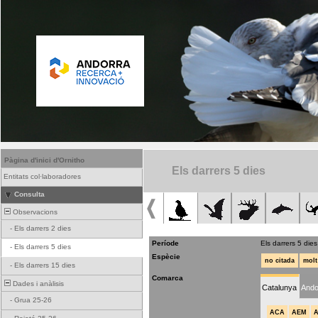
Pàgina d'inici d'Ornitho
Els darrers 5 dies
Entitats col·laboradores
Consulta
Observacions
-
Els darrers 2 dies
Període
Els darrers 5 dies
-
Els darrers 5 dies
Espècie
no citada
molt
-
Els darrers 15 dies
Comarca
Dades i anàlisis
Catalunya
Ando
-
Grua 25-26
ACA
AEM