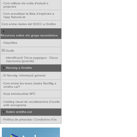
-
Com utilitzar els codis d'estudi o
projectes
-
Com actualitzar la llista d'espècies a
l'app NaturaList
Com entrar dades del SOCC a Ornitho
Recursos sobre els grups taxonòmics
-
Orquídies
Ocells
-
Identificació Circus pygargus - Circus
macrourus (juvenils)
Nocmig a Ornitho
-
El Nocmig- informació general
-
Com entrar les teves dades NocMig a
ornitho.cat?
-
Guia introductòria NFC
-
Catàleg visual de vocalitzacions d'ocells
amb sonograma
Sobre ornitho.cat
-
Política de privacitat i Condicions d'ús