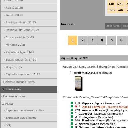
-
Reietó 25-26
GIR
MAR
-
Reietó 25-26
URG
VAR
-
Graula 23-25
-
Aratinga mitrada 23-25
Restricció
amb fotos
amb
-
Rossinyol del Japó 21-25
-
Brocat variable 24-25
1
2
3
4
5
6
-
Monarca 23-25
-
Papallona tigre 23-27
dijous, 6. agost 2026
-
Escac ferruginós 17-25
Aguait Gall Marí, Castelló d'Empúries / Castel
-
Coipú 17-25
1
Territ menut
(Calidris minuta)
-
Cigalella argentada 15-22
-
Galeria d'imatges i sons
Informació
-
Darreres notícies
Closa de la Bomba, Castelló d'Empúries / Cast
≥50
Oques vulgars
(Anser anser)
Ajuda
2
Ànecs canyelles
(Tadorna ferrug
≥50
Ànecs collverds
(Anas platyrhync
-
Espècies parcialment ocultes
1
Cabusset
(Tachybaptus ruficollis)
3
Esplugabous
(Ardea ibis)
-
Explicació dels símbols
≥16
Martinets blancs
(Egretta garzetta
3
Agrons blancs
(Ardea alba)
-
FAQ
3
Bernats pescaires
(Ardea cinerea)