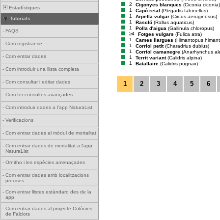
2
Cigonyes blanques
(Ciconia ciconia)
Estadístiques
1
Capó reial
(Plegadis falcinellus)
1
Arpella vulgar
(Circus aeruginosus)
Tutorials
1
Rascló
(Rallus aquaticus)
1
Polla d'aigua
(Gallinula chloropus)
-
FAQS
≥4
Fotges vulgars
(Fulica atra)
1
Cames llargues
(Himantopus himan
-
Com registrar-se
1
Corriol petit
(Charadrius dubius)
1
Corriol camanegre
(Anarhynchus al
-
Com entrar dades
1
Territ variant
(Calidris alpina)
1
Batallaire
(Calidris pugnax)
-
Com introduir una llista completa
-
Com consultar i editar dades
1
2
3
4
5
6
-
Com fer consultes avançades
-
Com introduir dades a l'app NaturaList
-
Verificacions
-
Com entrar dades al mòdul de mortalitat
-
Com entrar dades de mortalitat a l'app
NaturaList
-
Ornitho i les espècies amenaçades
-
Com entrar dades amb localitzacions
precises
-
Com entrar llistes estàndard des de la
app
-
Com entrar dades al projecte Colònies
de Falciots