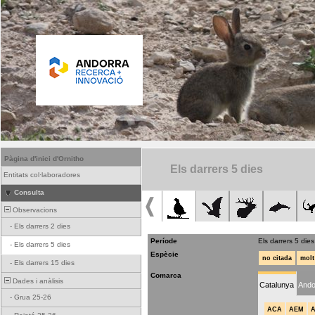
Pàgina d'inici d'Ornitho
Els darrers 5 dies
Entitats col·laboradores
Consulta
Observacions
-
Els darrers 2 dies
Període
Els darrers 5 dies
-
Els darrers 5 dies
Espècie
no citada
molt
-
Els darrers 15 dies
Comarca
Dades i anàlisis
Catalunya
Ando
-
Grua 25-26
ACA
AEM