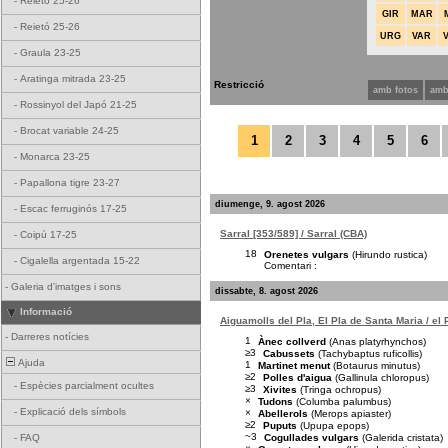
-
Reietó 25-26
GIR
MAR
-
Reietó 25-26
URG
VAR
-
Graula 23-25
-
Aratinga mitrada 23-25
Restricció
amb fotos
amb
-
Rossinyol del Japó 21-25
-
Brocat variable 24-25
1
2
3
4
5
6
-
Monarca 23-25
-
Papallona tigre 23-27
diumenge, 9. agost 2026
-
Escac ferruginós 17-25
Sarral [353/589] / Sarral (CBA)
-
Coipú 17-25
18
Orenetes vulgars
(Hirundo rustica)
-
Cigalella argentada 15-22
Comentari :
-
Galeria d'imatges i sons
dissabte, 8. agost 2026
Informació
Aiguamolls del Pla, El Pla de Santa Maria / el
-
Darreres notícies
1
Ànec collverd
(Anas platyrhynchos)
≥3
Cabussets
(Tachybaptus ruficollis)
Ajuda
1
Martinet menut
(Botaurus minutus)
≥2
Polles d'aigua
(Gallinula chloropus)
-
Espècies parcialment ocultes
≥3
Xivites
(Tringa ochropus)
×
Tudons
(Columba palumbus)
-
Explicació dels símbols
×
Abellerols
(Merops apiaster)
≥2
Puputs
(Upupa epops)
~3
Cogullades vulgars
(Galerida cristata)
-
FAQ