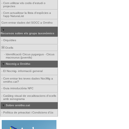
-
Com utilitzar els codis d'estudi o
projectes
-
Com actualitzar la llista d'espècies a
l'app NaturaList
Com entrar dades del SOCC a Ornitho
Recursos sobre els grups taxonòmics
-
Orquídies
Ocells
-
Identificació Circus pygargus - Circus
macrourus (juvenils)
Nocmig a Ornitho
-
El Nocmig- informació general
-
Com entrar les teves dades NocMig a
ornitho.cat?
-
Guia introductòria NFC
-
Catàleg visual de vocalitzacions d'ocells
amb sonograma
Sobre ornitho.cat
-
Política de privacitat i Condicions d'ús