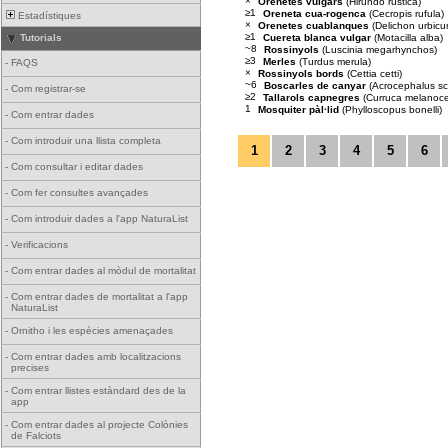
×
Orenetes vulgars
(Hirundo rustica)
≥1
Oreneta cua-rogenca
(Cecropis rufula)
Estadístiques
×
Orenetes cuablanques
(Delichon urbicu
≥1
Cuereta blanca vulgar
(Motacilla alba)
Tutorials
~8
Rossinyols
(Luscinia megarhynchos)
≥3
Merles
(Turdus merula)
-
FAQS
×
Rossinyols bords
(Cettia cetti)
~6
Boscarles de canyar
(Acrocephalus sc
-
Com registrar-se
≥2
Tallarols capnegres
(Curruca melanoc
1
Mosquiter pàl·lid
(Phylloscopus bonelli)
-
Com entrar dades
-
Com introduir una llista completa
1
2
3
4
5
6
-
Com consultar i editar dades
-
Com fer consultes avançades
-
Com introduir dades a l'app NaturaList
-
Verificacions
-
Com entrar dades al mòdul de mortalitat
-
Com entrar dades de mortalitat a l'app
NaturaList
-
Ornitho i les espècies amenaçades
-
Com entrar dades amb localitzacions
precises
-
Com entrar llistes estàndard des de la
app
-
Com entrar dades al projecte Colònies
de Falciots