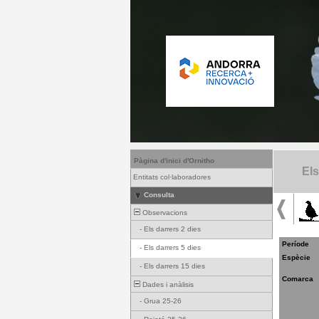
Pàgina d'inici d'Ornitho
Els
Entitats col·laboradores
Consulta
Observacions
-
Els darrers 2 dies
Període
-
Els darrers 5 dies
Espècie
-
Els darrers 15 dies
Comarca
Dades i anàlisis
-
Grua 25-26