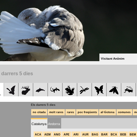
Visitant Anònim
 darrers 5 dies
Els darrers 5 dies
no citada
molt rares
rares
poc freqüents
al·lòctona
comunes
m
Catalunya
Andorra
ACA
AEM
ANO
APE
ARI
AUR
BAG
BAR
BCA
BEB
BEM