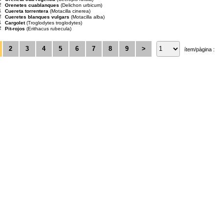
2
Orenetes cuablanques
(Delichon urbicum)
1
Cuereta torrentera
(Motacilla cinerea)
2
Cueretes blanques vulgars
(Motacilla alba)
1
Cargolet
(Troglodytes troglodytes)
2
Pit-rojos
(Erithacus rubecula)
2
3
4
5
6
7
8
9
>
ítem/pàgina :