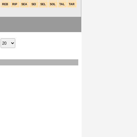
REB
RIP
SEA
SEI
SEL
SOL
TAL
TAR