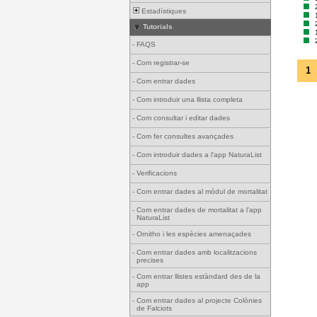
Estadístiques
Tutorials
-
FAQS
-
Com registrar-se
1
-
Com entrar dades
-
Com introduir una llista completa
-
Com consultar i editar dades
-
Com fer consultes avançades
-
Com introduir dades a l'app NaturaList
-
Verificacions
-
Com entrar dades al mòdul de mortalitat
-
Com entrar dades de mortalitat a l'app
NaturaList
-
Ornitho i les espècies amenaçades
-
Com entrar dades amb localitzacions
precises
-
Com entrar llistes estàndard des de la
app
-
Com entrar dades al projecte Colònies
de Falciots