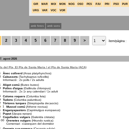
GIR
MAR
MOI
MON
NOG
OSO
PES
PJU
PRI
PSO
PUR
URG
VAR
VOC
VOR
amb fotos
amb sons
2
3
4
5
6
7
8
9
>
ítem/pàgina :
7. agost 2026
s del Pla, El Pla de Santa Maria / el Pla de Santa Maria (ACA)
1
Ànec collverd
(Anas platyrhynchos)
4
Cabussets
(Tachybaptus ruficollis)
Informació : 2x polls / 2x adults
1
Aligot comú
(Buteo buteo)
3
Polles d'aigua
(Gallinula chloropus)
Informació : 2x 1r any calendari / 1x adult
5
Coloms roquers
(Columba livia)
9
Tudons
(Columba palumbus)
2
Tórtores turques
(Streptopelia decaocto)
1
Mussol comú
(Athene noctua)
1
Enganyapastors
(Caprimulgus europaeus)
1
Puput
(Upupa epops)
2
Cogullades vulgars
(Galerida cristata)
~30
Orenetes vulgars
(Hirundo rustica)
Comentari :
s'aixequen del dormidor
1
Oreneta cua-rogenca
(Cecropis rufula)