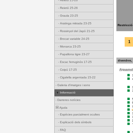
-
Reietó 25-26
-
Reietó 25-26
-
Graula 23-25
-
Aratinga mitrada 23-25
Restricció
-
Rossinyol del Japó 21-25
-
Brocat variable 24-25
1
-
Monarca 23-25
-
Papallona tigre 23-27
divendres, 
-
Escac ferruginós 17-25
Aiguamoll
-
Coipú 17-25
-
Cigalella argentada 15-22
-
Galeria d'imatges i sons
Informació
-
Darreres notícies
Ajuda
-
Espècies parcialment ocultes
-
Explicació dels símbols
-
FAQ