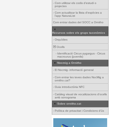
-
Com utilitzar els codis d'estudi o
projectes
-
Com actualitzar la llista d'espècies a
l'app NaturaList
Com entrar dades del SOCC a Ornitho
Recursos sobre els grups taxonòmics
-
Orquídies
Ocells
-
Identificació Circus pygargus - Circus
macrourus (juvenils)
Nocmig a Ornitho
-
El Nocmig- informació general
-
Com entrar les teves dades NocMig a
ornitho.cat?
-
Guia introductòria NFC
-
Catàleg visual de vocalitzacions d'ocells
amb sonograma
Sobre ornitho.cat
-
Política de privacitat i Condicions d'ús