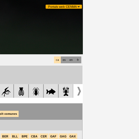
Portals web CENMA
ca
es
en
fr
olt comunes
BER
BLL
BPE
CBA
CER
GAF
GAG
GAX