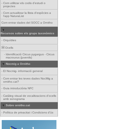
-
Com utilitzar els codis d'estudi o
projectes
-
Com actualitzar la llista d'espècies a
l'app NaturaList
Com entrar dades del SOCC a Ornitho
Recursos sobre els grups taxonòmics
-
Orquídies
Ocells
-
Identificació Circus pygargus - Circus
macrourus (juvenils)
Nocmig a Ornitho
-
El Nocmig- informació general
-
Com entrar les teves dades NocMig a
ornitho.cat?
-
Guia introductòria NFC
-
Catàleg visual de vocalitzacions d'ocells
amb sonograma
Sobre ornitho.cat
-
Política de privacitat i Condicions d'ús