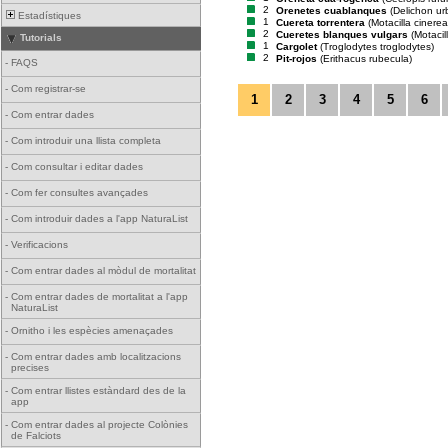
2
Orenetes cuablanques
(Delichon ur
Estadístiques
1
Cuereta torrentera
(Motacilla cinerea
2
Cueretes blanques vulgars
(Motacil
Tutorials
1
Cargolet
(Troglodytes troglodytes)
2
Pit-rojos
(Erithacus rubecula)
-
FAQS
-
Com registrar-se
1
2
3
4
5
6
-
Com entrar dades
-
Com introduir una llista completa
-
Com consultar i editar dades
-
Com fer consultes avançades
-
Com introduir dades a l'app NaturaList
-
Verificacions
-
Com entrar dades al mòdul de mortalitat
-
Com entrar dades de mortalitat a l'app
NaturaList
-
Ornitho i les espècies amenaçades
-
Com entrar dades amb localitzacions
precises
-
Com entrar llistes estàndard des de la
app
-
Com entrar dades al projecte Colònies
de Falciots