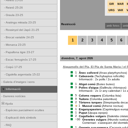
-
Reietó 25-26
GIR
MAR
-
Reietó 25-26
URG
VAR
-
Graula 23-25
-
Aratinga mitrada 23-25
Restricció
amb fotos
amb
-
Rossinyol del Japó 21-25
-
Brocat variable 24-25
1
2
3
4
5
6
-
Monarca 23-25
-
Papallona tigre 23-27
divendres, 7. agost 2026
-
Escac ferruginós 17-25
Aiguamolls del Pla, El Pla de Santa Maria / el
-
Coipú 17-25
1
Ànec collverd
(Anas platyrhynchos)
-
Cigalella argentada 15-22
4
Cabussets
(Tachybaptus ruficollis)
Informació : 2x polls / 2x adults
-
Galeria d'imatges i sons
1
Aligot comú
(Buteo buteo)
3
Polles d'aigua
(Gallinula chloropus)
Informació
Informació : 2x 1r any calendari / 1x 
5
Coloms roquers
(Columba livia)
-
Darreres notícies
9
Tudons
(Columba palumbus)
2
Tórtores turques
(Streptopelia deca
Ajuda
1
Mussol comú
(Athene noctua)
1
Enganyapastors
(Caprimulgus euro
-
Espècies parcialment ocultes
1
Puput
(Upupa epops)
2
Cogullades vulgars
(Galerida cristat
-
Explicació dels símbols
~30
Orenetes vulgars
(Hirundo rustica
Comentari :
s'aixequen del dormid
-
FAQ
1
Oreneta cua-rogenca
(Cecropis rufu