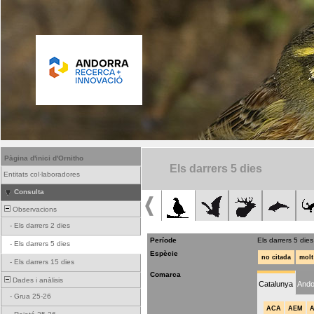
Pàgina d'inici d'Ornitho
Els darrers 5 dies
Entitats col·laboradores
Consulta
Observacions
-
Els darrers 2 dies
Període
Els darrers 5 dies
-
Els darrers 5 dies
Espècie
no citada
molt
-
Els darrers 15 dies
Comarca
Dades i anàlisis
Catalunya
Ando
-
Grua 25-26
ACA
AEM