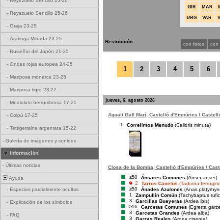
-
Reyezuelo Sencillo 25-26
GIR
MAR
-
Reyezuelo Sencillo 25-26
URG
VAR
-
Graja 23-25
-
Aratinga Mitrada 23-25
Restricción
con fotos
con
-
Ruiseñor del Japón 21-25
-
Ondas rojas europea 24-25
1
2
3
4
5
6
-
Mariposa monarca 23-25
-
Mariposa tigre 23-27
jueves, 6. agosto 2026
-
Medioluto herrumbrosa 17-25
Aguait Gall Marí, Castelló d'Empúries / Castel
-
Coipú 17-25
1
Correlimos Menudo
(Calidris minuta)
-
Tettigettalna argentata 15-22
-
Galería de imágenes y sonidos
Información
-
Últimas noticias
Closa de la Bomba, Castelló d'Empúries / Cast
≥50
Ánsares Comunes
(Anser anser)
Ayuda
2
Tarros Canelos
(Tadorna ferrugin
≥50
Ánades Azulones
(Anas platyrhyn
-
Especies parcialmente ocultas
1
Zampullín Común
(Tachybaptus rufico
3
Garcillas Bueyeras
(Ardea ibis)
-
Explicación de los símbolos
≥16
Garcetas Comunes
(Egretta garze
3
Garcetas Grandes
(Ardea alba)
-
FAQ
3
Garzas Reales
(Ardea cinerea)