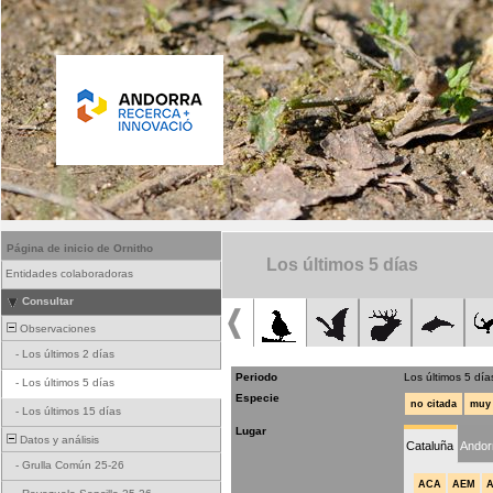
Página de inicio de Ornitho
Los últimos 5 días
Entidades colaboradoras
Consultar
Observaciones
-
Los últimos 2 días
Periodo
Los últimos 5 día
-
Los últimos 5 días
Especie
no citada
muy 
-
Los últimos 15 días
Lugar
Datos y análisis
Cataluña
Andor
-
Grulla Común 25-26
ACA
AEM