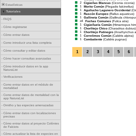
2
Cigüeñas Blancas
(Ciconia ciconia)
Estadísticas
1
Morito Común
(Plegadis falcinellus)
1
Aguilucho Lagunero Occidental
(Ci
Tutoriales
1
Rascón Europeo
(Rallus aquaticus)
1
Gallineta Común
(Gallinula chloropu
-
FAQS
≥4
Fochas Comunes
(Fulica atra)
1
Cigüeñuela Común
(Himantopus him
-
Cómo registrarse
1
Chorlitejo Chico
(Charadrius dubius)
1
Chorlitejo Patinegro
(Anarhynchus a
-
Cómo entrar datos
1
Correlimos Común
(Calidris alpina)
1
Combatiente
(Calidris pugnax)
-
Como introducir una lista completa
-
Cómo consultar y editar datos
1
2
3
4
5
6
-
Cómo hacer consultas avanzadas
-
Cómo introducir datos en la app
NaturaList
-
Verificaciones
-
Como entrar datos en el módulo de
mortalidad
-
Como entrar datos de mortalidad con la
app NaturaList
-
Ornitho y las especies amenazadas
-
Cómo entrar datos con localizaciones
precisas
-
Cómo entrar datos al proyecto Colònies
de Falciots
-
Cómo actualizar la lista de especies en