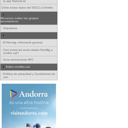
la app NaturaList
Cómo entrar datos del SOCC a Ornitho
Recursos sobre los grupos
taxonómicos
-
Orquídeas
-
El Nocmig- informació general
-
Com entrar les teves dades NocMig a
ornitho.cat?
-
Guía introductoria NFC
Sobre ornitho.cat
-
Política de privacidad y Condiciones de
uso