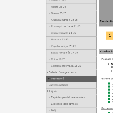
-
Reietó 25-26
-
Reietó 25-26
-
Graula 23-25
-
Aratinga mitrada 23-25
Restricció
-
Rossinyol del Japó 21-25
-
Brocat variable 24-25
1
-
Monarca 23-25
-
Papallona tigre 23-27
dissabte, 8
-
Escac ferruginós 17-25
l'Escala 
-
Coipú 17-25
1
T
-
Cigalella argentada 15-22
C
I
-
Galeria d'imatges i sons
el Pont d
Informació
-
Darreres notícies
Ajuda
-
Espècies parcialment ocultes
-
Explicació dels símbols
Barcelona
-
FAQ