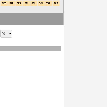
REB
RIP
SEA
SEI
SEL
SOL
TAL
TAR