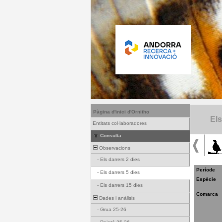
Pàgina d'inici d'Ornitho
Els
Entitats col·laboradores
Consulta
Observacions
-
Els darrers 2 dies
Període
-
Els darrers 5 dies
Espècie
-
Els darrers 15 dies
Comarca
Dades i anàlisis
-
Grua 25-26