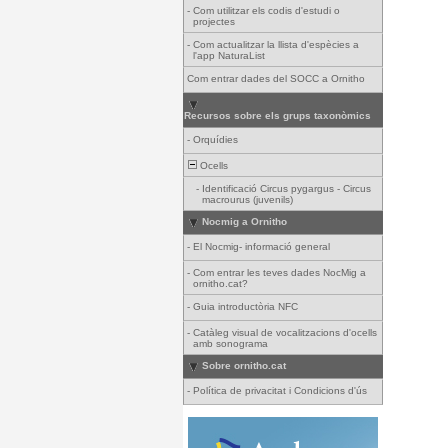
-
Com utilitzar els codis d'estudi o
projectes
-
Com actualitzar la llista d'espècies a
l'app NaturaList
Com entrar dades del SOCC a Ornitho
Recursos sobre els grups taxonòmics
-
Orquídies
Ocells
-
Identificació Circus pygargus - Circus
macrourus (juvenils)
Nocmig a Ornitho
-
El Nocmig- informació general
-
Com entrar les teves dades NocMig a
ornitho.cat?
-
Guia introductòria NFC
-
Catàleg visual de vocalitzacions d'ocells
amb sonograma
Sobre ornitho.cat
-
Política de privacitat i Condicions d'ús