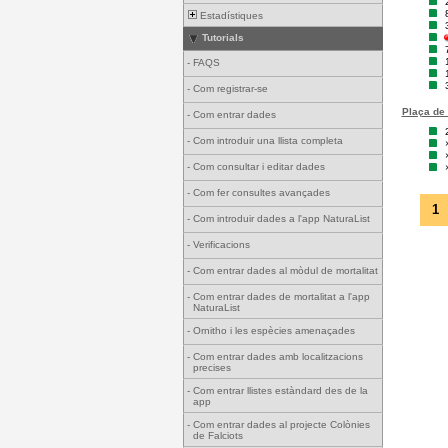
Estadístiques
Tutorials
-
FAQS
-
Com registrar-se
Plaça de 
-
Com entrar dades
-
Com introduir una llista completa
-
Com consultar i editar dades
-
Com fer consultes avançades
1
-
Com introduir dades a l'app NaturaList
-
Verificacions
-
Com entrar dades al mòdul de mortalitat
-
Com entrar dades de mortalitat a l'app
NaturaList
-
Ornitho i les espècies amenaçades
-
Com entrar dades amb localitzacions
precises
-
Com entrar llistes estàndard des de la
app
-
Com entrar dades al projecte Colònies
de Falciots