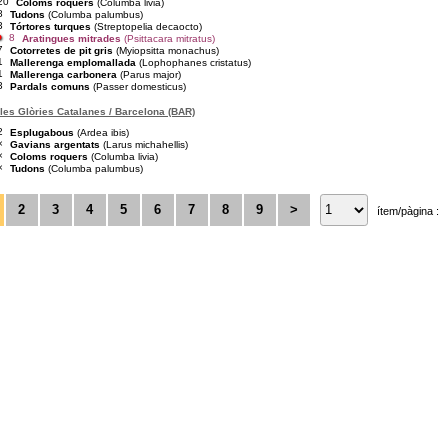
20
Coloms roquers
(Columba livia)
8
Tudons
(Columba palumbus)
3
Tórtores turques
(Streptopelia decaocto)
8
Aratingues mitrades
(Psittacara mitratus)
7
Cotorretes de pit gris
(Myiopsitta monachus)
1
Mallerenga emplomallada
(Lophophanes cristatus)
1
Mallerenga carbonera
(Parus major)
3
Pardals comuns
(Passer domesticus)
les Glòries Catalanes / Barcelona (BAR)
2
Esplugabous
(Ardea ibis)
×
Gavians argentats
(Larus michahellis)
×
Coloms roquers
(Columba livia)
×
Tudons
(Columba palumbus)
2
3
4
5
6
7
8
9
>
ítem/pàgina :