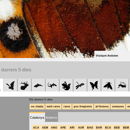
Visitant Anònim
 darrers 5 dies
Els darrers 5 dies
no citada
molt rares
rares
poc freqüents
al·lòctona
comunes
m
Catalunya
Andorra
ACA
AEM
ANO
APE
ARI
AUR
BAG
BAR
BCA
BEB
BEM