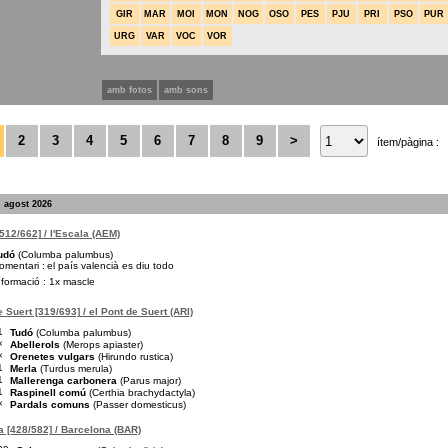
GIR
MAR
MOI
MON
NOG
OSO
PES
PJU
PRI
PSO
PUR
URG
VAR
VOC
VOR
amb fotos
amb sons
2
3
4
5
6
7
8
9
>
ítem/pàgina :
. agost 2026
[512/662] / l'Escala (AEM)
udó
(Columba palumbus)
omentari :
el país valencià es diu todo
nformació : 1x mascle
e Suert [319/693] / el Pont de Suert (ARI)
1
Tudó
(Columba palumbus)
×
Abellerols
(Merops apiaster)
×
Orenetes vulgars
(Hirundo rustica)
1
Merla
(Turdus merula)
1
Mallerenga carbonera
(Parus major)
1
Raspinell comú
(Certhia brachydactyla)
×
Pardals comuns
(Passer domesticus)
 [428/582] / Barcelona (BAR)