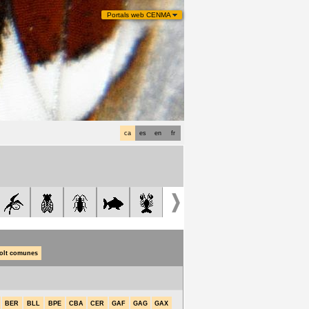
Portals web CENMA
ca
es
en
fr
olt comunes
BER
BLL
BPE
CBA
CER
GAF
GAG
GAX