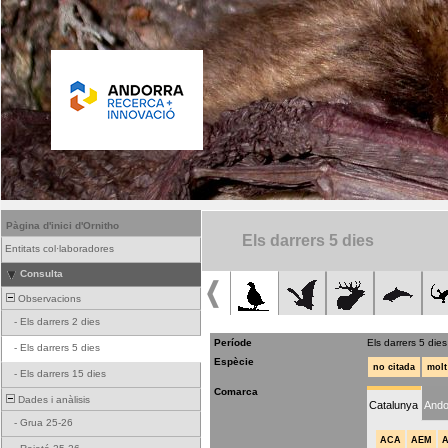
Pàgina d'inici d'Ornitho
Els darrers 5 dies
Entitats col·laboradores
Consulta
Observacions
-
Els darrers 2 dies
Període
Els darrers 5 dies
-
Els darrers 5 dies
Espècie
no citada
molt
-
Els darrers 15 dies
Comarca
Dades i anàlisis
Catalunya
Ando
-
Grua 25-26
ACA
AEM