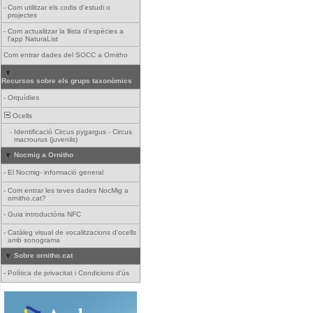
-
Com utilitzar els codis d'estudi o
projectes
-
Com actualitzar la llista d'espècies a
l'app NaturaList
Com entrar dades del SOCC a Ornitho
Recursos sobre els grups taxonòmics
-
Orquídies
Ocells
-
Identificació Circus pygargus - Circus
macrourus (juvenils)
Nocmig a Ornitho
-
El Nocmig- informació general
-
Com entrar les teves dades NocMig a
ornitho.cat?
-
Guia introductòria NFC
-
Catàleg visual de vocalitzacions d'ocells
amb sonograma
Sobre ornitho.cat
-
Política de privacitat i Condicions d'ús