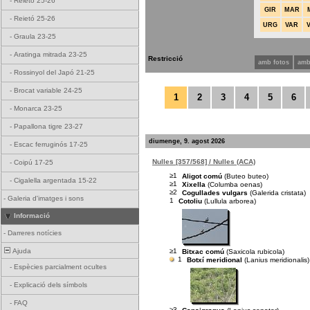
-
Reietó 25-26
GIR
MAR
-
Reietó 25-26
URG
VAR
-
Graula 23-25
-
Aratinga mitrada 23-25
Restricció
amb fotos
amb
-
Rossinyol del Japó 21-25
-
Brocat variable 24-25
1
2
3
4
5
6
-
Monarca 23-25
-
Papallona tigre 23-27
diumenge, 9. agost 2026
-
Escac ferruginós 17-25
Nulles [357/568] / Nulles (ACA)
-
Coipú 17-25
≥1
Aligot comú
(Buteo buteo)
-
Cigalella argentada 15-22
≥1
Xixella
(Columba oenas)
≥2
Cogullades vulgars
(Galerida cristata)
-
Galeria d'imatges i sons
1
Cotoliu
(Lullula arborea)
Informació
-
Darreres notícies
≥1
Ajuda
Bitxac comú
(Saxicola rubicola)
1
Botxí meridional
(Lanius meridionalis)
-
Espècies parcialment ocultes
-
Explicació dels símbols
-
FAQ
≥3