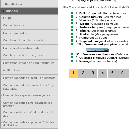
Capsigranys
(Lanius senator)
Estadístiques
Riu Francolí entre el Pont de Goi i el molí de l'
Tutorials
1
Polla d'aigua
(Gallinula chloropus)
6
Coloms roquers
(Columba livia)
-
FAQS
2
Xixelles
(Columba oenas)
8
Tudons
(Columba palumbus)
-
Com registrar-se
2
Tórtores turques
(Streptopelia deca
1
Tórtora
(Streptopelia turtur)
-
Com entrar dades
8
Abellerols
(Merops apiaster)
1
Puput
(Upupa epops)
-
Com introduir una llista completa
1
Cogullada vulgar
(Galerida cristata)
~300
Orenetes vulgars
(Hirundo rusti
-
Com consultar i editar dades
≥20
Orenetes cuablanques
(Delichon
-
Com fer consultes avançades
2
Cueretes blanques vulgars
(Motacil
1
Pit-roig
(Erithacus rubecula)
-
Com introduir dades a l'app NaturaList
-
Verificacions
1
2
3
4
5
6
-
Com entrar dades al mòdul de mortalitat
-
Com entrar dades de mortalitat a l'app
NaturaList
-
Ornitho i les espècies amenaçades
-
Com entrar dades amb localitzacions
precises
-
Com entrar llistes estàndard des de la
app
-
Com entrar dades al projecte Colònies
de Falciots