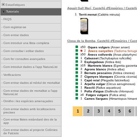
Estadístiques
Aguait Gall Marí, Castelló d'Empúries / Castel
Tutorials
1
Territ menut
(Calidris minuta)
-
FAQS
-
Com registrar-se
-
Com entrar dades
Closa de la Bomba, Castelló d'Empúries / Cast
-
Com introduir una llista completa
≥50
Oques vulgars
(Anser anser)
2
Ànecs canyelles
(Tadorna ferrug
-
Com consultar i editar dades
≥50
Ànecs collverds
(Anas platyrhync
1
Cabusset
(Tachybaptus ruficollis)
-
Com fer consultes avançades
3
Esplugabous
(Ardea ibis)
≥16
Martinets blancs
(Egretta garzetta
-
Com introduir dades a l'app NaturaList
3
Agrons blancs
(Ardea alba)
3
Bernats pescaires
(Ardea cinerea)
-
Verificacions
2
Cigonyes blanques
(Ciconia ciconia)
1
Capó reial
(Plegadis falcinellus)
-
Com entrar dades al mòdul de mortalitat
1
Arpella vulgar
(Circus aeruginosus)
1
Rascló
(Rallus aquaticus)
-
Com entrar dades de mortalitat a l'app
1
Polla d'aigua
(Gallinula chloropus)
NaturaList
≥4
Fotges vulgars
(Fulica atra)
1
Cames llargues
(Himantopus himan
-
Ornitho i les espècies amenaçades
-
Com entrar dades amb localitzacions
1
2
3
4
5
6
precises
-
Com entrar llistes estàndard des de la
app
-
Com entrar dades al projecte Colònies
de Falciots