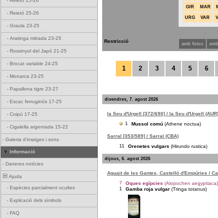
-
Reietó 25-26
GIR
MAR
-
Reietó 25-26
URG
VAR
-
Graula 23-25
-
Aratinga mitrada 23-25
Restricció
amb fotos
amb
-
Rossinyol del Japó 21-25
-
Brocat variable 24-25
1
2
3
4
5
6
-
Monarca 23-25
-
Papallona tigre 23-27
divendres, 7. agost 2026
-
Escac ferruginós 17-25
la Seu d'Urgell [372/690] / la Seu d'Urgell (AUR
-
Coipú 17-25
1
Mussol comú
(Athene noctua)
-
Cigalella argentada 15-22
Sarral [353/589] / Sarral (CBA)
-
Galeria d'imatges i sons
11
Orenetes vulgars
(Hirundo rustica)
Informació
dijous, 6. agost 2026
-
Darreres notícies
Aguait de les Gantes, Castelló d'Empúries / C
Ajuda
7
Oques egípcies
(Alopochen aegyptiaca)
-
Espècies parcialment ocultes
1
Gamba roja vulgar
(Tringa totanus)
-
Explicació dels símbols
-
FAQ