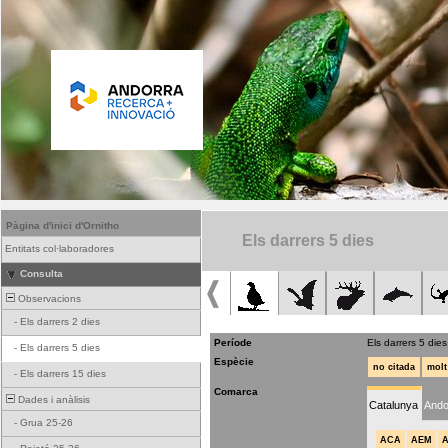
Pàgina d'inici d'Ornitho
Els darrers 5 dies
Entitats col·laboradores
Consulta
Observacions
-
Els darrers 2 dies
Període
Els darrers 5 dies
-
Els darrers 5 dies
Espècie
no citada
molt
-
Els darrers 15 dies
Comarca
Dades i anàlisis
Catalunya
Ando
-
Grua 25-26
ACA
AEM