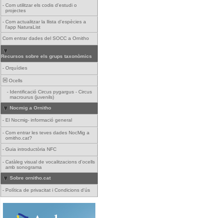
-
Com utilitzar els codis d'estudi o
projectes
-
Com actualitzar la llista d'espècies a
l'app NaturaList
Com entrar dades del SOCC a Ornitho
Recursos sobre els grups taxonòmics
-
Orquídies
Ocells
-
Identificació Circus pygargus - Circus
macrourus (juvenils)
Nocmig a Ornitho
-
El Nocmig- informació general
-
Com entrar les teves dades NocMig a
ornitho.cat?
-
Guia introductòria NFC
-
Catàleg visual de vocalitzacions d'ocells
amb sonograma
Sobre ornitho.cat
-
Política de privacitat i Condicions d'ús