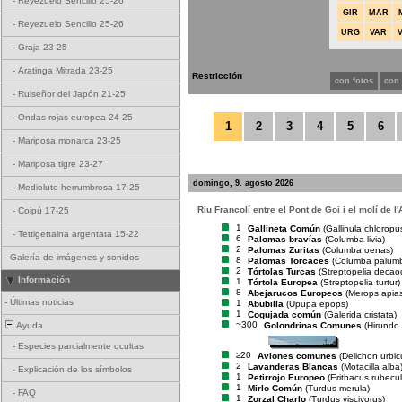
-
Reyezuelo Sencillo 25-26
GIR
MAR
-
Reyezuelo Sencillo 25-26
URG
VAR
-
Graja 23-25
-
Aratinga Mitrada 23-25
Restricción
con fotos
con
-
Ruiseñor del Japón 21-25
-
Ondas rojas europea 24-25
1
2
3
4
5
6
-
Mariposa monarca 23-25
-
Mariposa tigre 23-27
domingo, 9. agosto 2026
-
Medioluto herrumbrosa 17-25
Riu Francolí entre el Pont de Goi i el molí de l'
-
Coipú 17-25
1
Gallineta Común
(Gallinula chloropu
-
Tettigettalna argentata 15-22
6
Palomas bravías
(Columba livia)
2
Palomas Zuritas
(Columba oenas)
-
Galería de imágenes y sonidos
8
Palomas Torcaces
(Columba palum
2
Tórtolas Turcas
(Streptopelia decao
Información
1
Tórtola Europea
(Streptopelia turtur)
8
Abejarucos Europeos
(Merops apias
-
Últimas noticias
1
Abubilla
(Upupa epops)
1
Cogujada común
(Galerida cristata)
~300
Golondrinas Comunes
(Hirundo 
Ayuda
-
Especies parcialmente ocultas
≥20
Aviones comunes
(Delichon urbi
2
Lavanderas Blancas
(Motacilla alba
-
Explicación de los símbolos
1
Petirrojo Europeo
(Erithacus rubecul
1
Mirlo Común
(Turdus merula)
-
FAQ
1
Zorzal Charlo
(Turdus viscivorus)