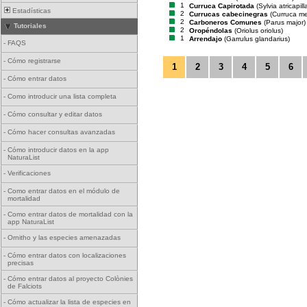
1
Curruca Capirotada
(Sylvia atricapill
Estadísticas
2
Currucas cabecinegras
(Curruca m
2
Carboneros Comunes
(Parus major)
Tutoriales
2
Oropéndolas
(Oriolus oriolus)
1
Arrendajo
(Garrulus glandarius)
-
FAQS
-
Cómo registrarse
1
2
3
4
5
6
-
Cómo entrar datos
-
Como introducir una lista completa
-
Cómo consultar y editar datos
-
Cómo hacer consultas avanzadas
-
Cómo introducir datos en la app
NaturaList
-
Verificaciones
-
Como entrar datos en el módulo de
mortalidad
-
Como entrar datos de mortalidad con la
app NaturaList
-
Ornitho y las especies amenazadas
-
Cómo entrar datos con localizaciones
precisas
-
Cómo entrar datos al proyecto Colònies
de Falciots
-
Cómo actualizar la lista de especies en