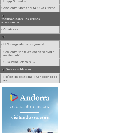
la app NaturaList
Cómo entrar datos del SOCC a Ornitho
Recursos sobre los grupos
taxonómicos
-
Orquídeas
-
El Nocmig- informació general
-
Com entrar les teves dades NocMig a
ornitho.cat?
-
Guía introductoria NFC
Sobre ornitho.cat
-
Política de privacidad y Condiciones de
uso