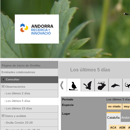
Página de inicio de Ornitho
Los últimos 5 días
Entidades colaboradoras
Consultar
Observaciones
-
Los últimos 2 días
Periodo
Los últimos 5 día
-
Los últimos 5 días
Especie
no citada
muy 
-
Los últimos 15 días
Lugar
Datos y análisis
Cataluña
Andor
-
Grulla Común 25-26
ACA
AEM