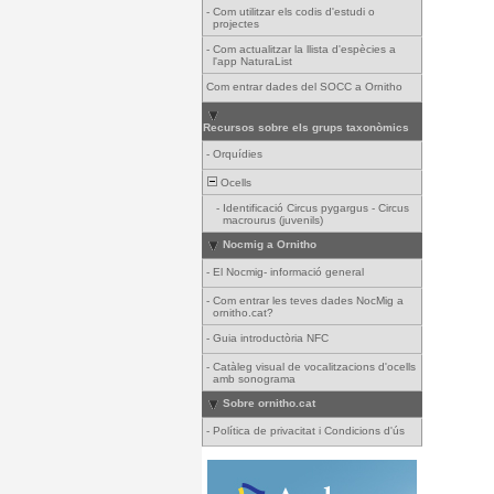
-
Com utilitzar els codis d'estudi o
projectes
-
Com actualitzar la llista d'espècies a
l'app NaturaList
Com entrar dades del SOCC a Ornitho
Recursos sobre els grups taxonòmics
-
Orquídies
Ocells
-
Identificació Circus pygargus - Circus
macrourus (juvenils)
Nocmig a Ornitho
-
El Nocmig- informació general
-
Com entrar les teves dades NocMig a
ornitho.cat?
-
Guia introductòria NFC
-
Catàleg visual de vocalitzacions d'ocells
amb sonograma
Sobre ornitho.cat
-
Política de privacitat i Condicions d'ús