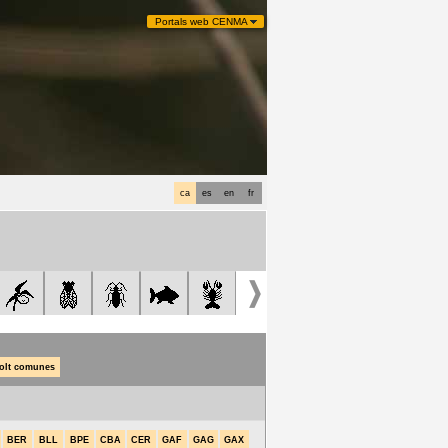
Portals web CENMA
ca
es
en
fr
olt comunes
BER
BLL
BPE
CBA
CER
GAF
GAG
GAX