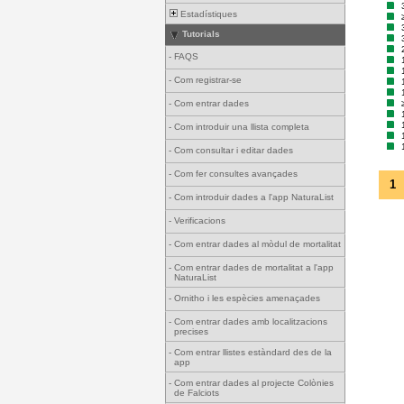
Estadístiques
Tutorials
-
FAQS
-
Com registrar-se
-
Com entrar dades
-
Com introduir una llista completa
-
Com consultar i editar dades
-
Com fer consultes avançades
1
-
Com introduir dades a l'app NaturaList
-
Verificacions
-
Com entrar dades al mòdul de mortalitat
-
Com entrar dades de mortalitat a l'app
NaturaList
-
Ornitho i les espècies amenaçades
-
Com entrar dades amb localitzacions
precises
-
Com entrar llistes estàndard des de la
app
-
Com entrar dades al projecte Colònies
de Falciots