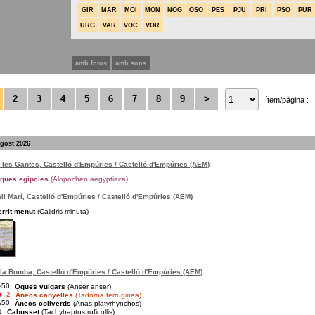
GIR
MAR
MOI
MON
NOG
OSO
PES
PJU
PRI
PSO
PUR
URG
VAR
VOC
VOR
amb fotos
amb sons
2
3
4
5
6
7
8
9
>
ítem/pàgina :
agost 2026
 les Gantes, Castelló d'Empúries / Castelló d'Empúries (AEM)
ques egípcies
(Alopochen aegyptiaca)
ll Marí, Castelló d'Empúries / Castelló d'Empúries (AEM)
errit menut
(Calidris minuta)
la Bomba, Castelló d'Empúries / Castelló d'Empúries (AEM)
≥50
Oques vulgars
(Anser anser)
2
Ànecs canyelles
(Tadorna ferruginea)
≥50
Ànecs collverds
(Anas platyrhynchos)
1
Cabusset
(Tachybaptus ruficollis)