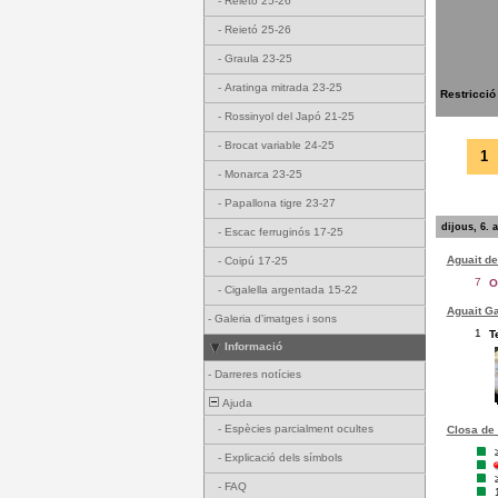
-
Reietó 25-26
-
Reietó 25-26
-
Graula 23-25
-
Aratinga mitrada 23-25
Restricció
-
Rossinyol del Japó 21-25
-
Brocat variable 24-25
1
-
Monarca 23-25
-
Papallona tigre 23-27
dijous, 6. 
-
Escac ferruginós 17-25
Aguait de
-
Coipú 17-25
7
O
-
Cigalella argentada 15-22
Aguait Ga
-
Galeria d'imatges i sons
1
T
Informació
-
Darreres notícies
Ajuda
-
Espècies parcialment ocultes
Closa de 
-
Explicació dels símbols
-
FAQ