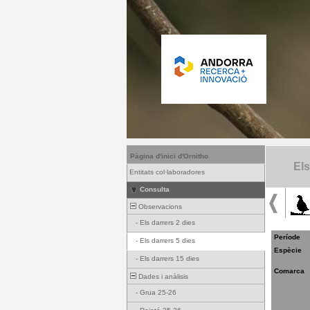
Pàgina d'inici d'Ornitho
Els
Entitats col·laboradores
Consulta
Observacions
-
Els darrers 2 dies
Període
-
Els darrers 5 dies
Espècie
-
Els darrers 15 dies
Comarca
Dades i anàlisis
-
Grua 25-26