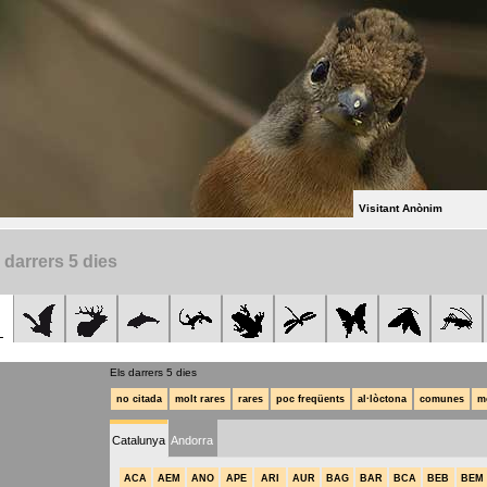
Visitant Anònim
 darrers 5 dies
Els darrers 5 dies
no citada
molt rares
rares
poc freqüents
al·lòctona
comunes
m
Catalunya
Andorra
ACA
AEM
ANO
APE
ARI
AUR
BAG
BAR
BCA
BEB
BEM