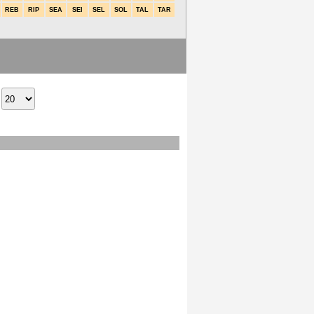
REB
RIP
SEA
SEI
SEL
SOL
TAL
TAR