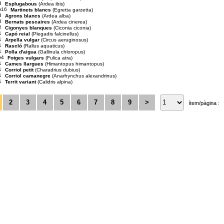
3
Esplugabous
(Ardea ibis)
≥16
Martinets blancs
(Egretta garzetta)
3
Agrons blancs
(Ardea alba)
3
Bernats pescaires
(Ardea cinerea)
2
Cigonyes blanques
(Ciconia ciconia)
1
Capó reial
(Plegadis falcinellus)
1
Arpella vulgar
(Circus aeruginosus)
1
Rascló
(Rallus aquaticus)
1
Polla d'aigua
(Gallinula chloropus)
≥4
Fotges vulgars
(Fulica atra)
1
Cames llargues
(Himantopus himantopus)
1
Corriol petit
(Charadrius dubius)
1
Corriol camanegre
(Anarhynchus alexandrinus)
1
Territ variant
(Calidris alpina)
2
3
4
5
6
7
8
9
>
ítem/pàgina :