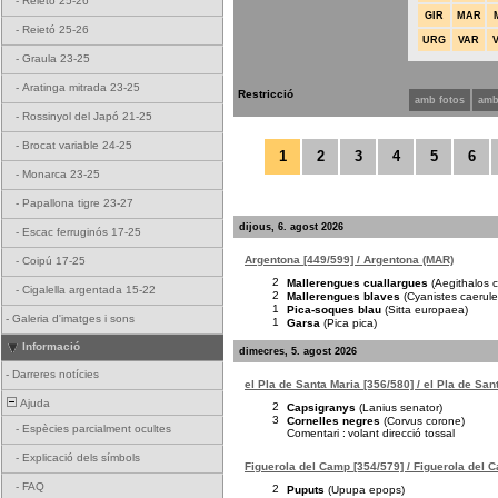
-
Reietó 25-26
GIR
MAR
-
Reietó 25-26
URG
VAR
-
Graula 23-25
-
Aratinga mitrada 23-25
Restricció
amb fotos
amb
-
Rossinyol del Japó 21-25
-
Brocat variable 24-25
1
2
3
4
5
6
-
Monarca 23-25
-
Papallona tigre 23-27
dijous, 6. agost 2026
-
Escac ferruginós 17-25
Argentona [449/599] / Argentona (MAR)
-
Coipú 17-25
2
Mallerengues cuallargues
(Aegithalos 
-
Cigalella argentada 15-22
2
Mallerengues blaves
(Cyanistes caerule
1
Pica-soques blau
(Sitta europaea)
-
Galeria d'imatges i sons
1
Garsa
(Pica pica)
Informació
dimecres, 5. agost 2026
-
Darreres notícies
el Pla de Santa Maria [356/580] / el Pla de San
Ajuda
2
Capsigranys
(Lanius senator)
3
Cornelles negres
(Corvus corone)
-
Espècies parcialment ocultes
Comentari :
volant direcció tossal
-
Explicació dels símbols
Figuerola del Camp [354/579] / Figuerola del 
-
FAQ
2
Puputs
(Upupa epops)