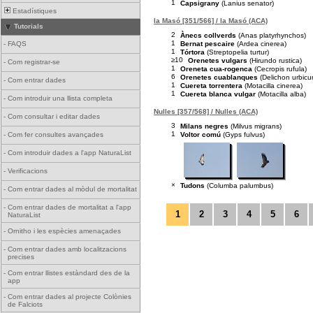
1
Capsigrany
(Lanius senator)
Estadístiques
la Masó [351/566] / la Masó (ACA)
Tutorials
2
Ànecs collverds
(Anas platyrhynchos)
1
Bernat pescaire
(Ardea cinerea)
-
FAQS
1
Tórtora
(Streptopelia turtur)
≥10
Orenetes vulgars
(Hirundo rustica)
-
Com registrar-se
1
Oreneta cua-rogenca
(Cecropis rufula)
6
Orenetes cuablanques
(Delichon urbicu
-
Com entrar dades
1
Cuereta torrentera
(Motacilla cinerea)
1
Cuereta blanca vulgar
(Motacilla alba)
-
Com introduir una llista completa
Nulles [357/568] / Nulles (ACA)
-
Com consultar i editar dades
3
Milans negres
(Milvus migrans)
1
Voltor comú
(Gyps fulvus)
-
Com fer consultes avançades
-
Com introduir dades a l'app NaturaList
-
Verificacions
×
Tudons
(Columba palumbus)
-
Com entrar dades al mòdul de mortalitat
-
Com entrar dades de mortalitat a l'app
1
2
3
4
5
6
NaturaList
-
Ornitho i les espècies amenaçades
-
Com entrar dades amb localitzacions
precises
-
Com entrar llistes estàndard des de la
app
-
Com entrar dades al projecte Colònies
de Falciots