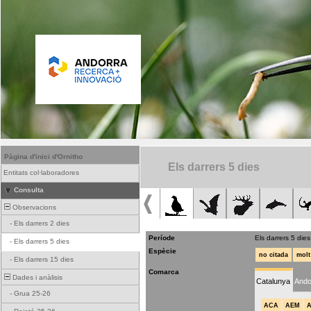
Pàgina d'inici d'Ornitho
Els darrers 5 dies
Entitats col·laboradores
Consulta
Observacions
-
Els darrers 2 dies
Període
Els darrers 5 dies
-
Els darrers 5 dies
Espècie
no citada
molt
-
Els darrers 15 dies
Comarca
Dades i anàlisis
Catalunya
Ando
-
Grua 25-26
ACA
AEM