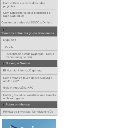
-
Com utilitzar els codis d'estudi o
projectes
-
Com actualitzar la llista d'espècies a
l'app NaturaList
Com entrar dades del SOCC a Ornitho
Recursos sobre els grups taxonòmics
-
Orquídies
Ocells
-
Identificació Circus pygargus - Circus
macrourus (juvenils)
Nocmig a Ornitho
-
El Nocmig- informació general
-
Com entrar les teves dades NocMig a
ornitho.cat?
-
Guia introductòria NFC
-
Catàleg visual de vocalitzacions d'ocells
amb sonograma
Sobre ornitho.cat
-
Política de privacitat i Condicions d'ús