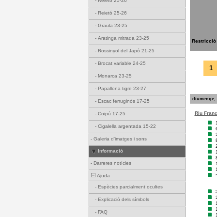
-
Reietó 25-26
-
Reietó 25-26
-
Graula 23-25
-
Aratinga mitrada 23-25
Restricció
-
Rossinyol del Japó 21-25
-
Brocat variable 24-25
1
-
Monarca 23-25
-
Papallona tigre 23-27
diumenge, 
-
Escac ferruginós 17-25
Riu Franco
-
Coipú 17-25
-
Cigalella argentada 15-22
-
Galeria d'imatges i sons
Informació
-
Darreres notícies
Ajuda
-
Espècies parcialment ocultes
-
Explicació dels símbols
-
FAQ