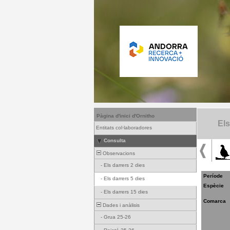
Pàgina d'inici d'Ornitho
Els
Entitats col·laboradores
Consulta
Observacions
-
Els darrers 2 dies
Període
-
Els darrers 5 dies
Espècie
-
Els darrers 15 dies
Comarca
Dades i anàlisis
-
Grua 25-26