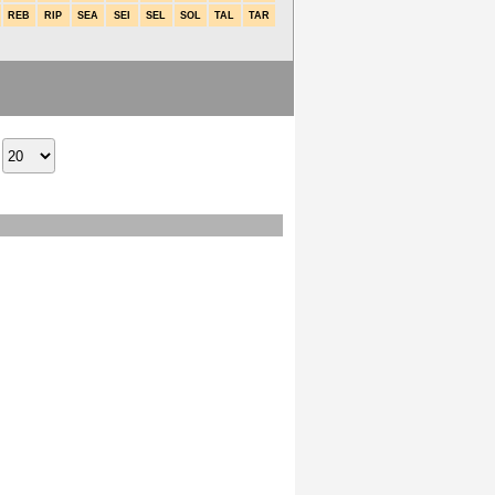
REB
RIP
SEA
SEI
SEL
SOL
TAL
TAR