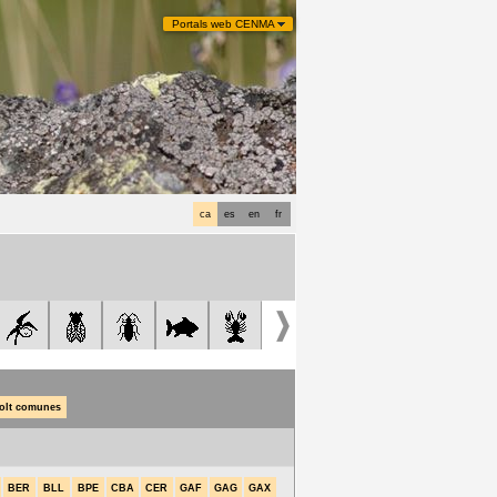
Portals web CENMA
ca
es
en
fr
olt comunes
BER
BLL
BPE
CBA
CER
GAF
GAG
GAX