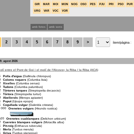
GIR
MAR
MOI
MON
NOG
OSO
PES
PJU
PRI
PSO
PUR
URG
VAR
VOC
VOR
amb fotos
amb sons
2
3
4
5
6
7
8
9
>
ítem/pàgina :
9. agost 2026
lí entre el Pont de Goi i el molí de l'Alcover, la Riba / la Riba (ACA)
1
Polla d'aigua
(Gallinula chloropus)
6
Coloms roquers
(Columba livia)
2
Xixelles
(Columba oenas)
8
Tudons
(Columba palumbus)
2
Tórtores turques
(Streptopelia decaocto)
1
Tórtora
(Streptopelia turtur)
8
Abellerols
(Merops apiaster)
1
Puput
(Upupa epops)
1
Cogullada vulgar
(Galerida cristata)
~300
Orenetes vulgars
(Hirundo rustica)
≥20
Orenetes cuablanques
(Delichon urbicum)
2
Cueretes blanques vulgars
(Motacilla alba)
1
Pit-roig
(Erithacus rubecula)
1
Merla
(Turdus merula)
1
Griva
(Turdus viscivorus)