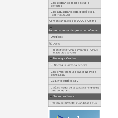
-
Com utilitzar els codis d'estudi o
projectes
-
Com actualitzar la llista d'espècies a
l'app NaturaList
Com entrar dades del SOCC a Ornitho
Recursos sobre els grups taxonòmics
-
Orquídies
Ocells
-
Identificació Circus pygargus - Circus
macrourus (juvenils)
Nocmig a Ornitho
-
El Nocmig- informació general
-
Com entrar les teves dades NocMig a
ornitho.cat?
-
Guia introductòria NFC
-
Catàleg visual de vocalitzacions d'ocells
amb sonograma
Sobre ornitho.cat
-
Política de privacitat i Condicions d'ús