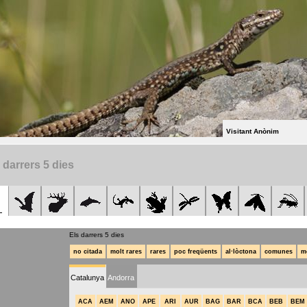
Visitant Anònim
 darrers 5 dies
Els darrers 5 dies
no citada
molt rares
rares
poc freqüents
al·lòctona
comunes
m
Catalunya
Andorra
ACA
AEM
ANO
APE
ARI
AUR
BAG
BAR
BCA
BEB
BEM