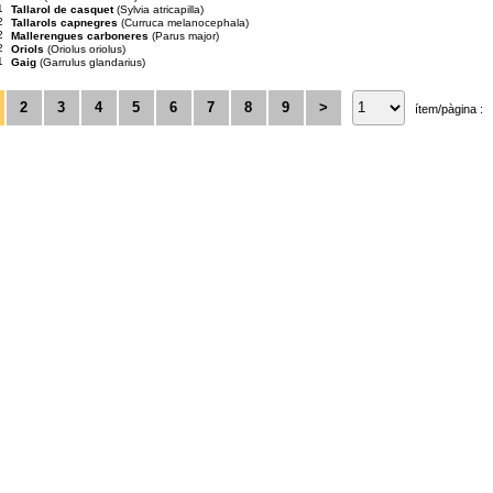
1
Tallarol de casquet
(Sylvia atricapilla)
2
Tallarols capnegres
(Curruca melanocephala)
2
Mallerengues carboneres
(Parus major)
2
Oriols
(Oriolus oriolus)
1
Gaig
(Garrulus glandarius)
2
3
4
5
6
7
8
9
>
ítem/pàgina :