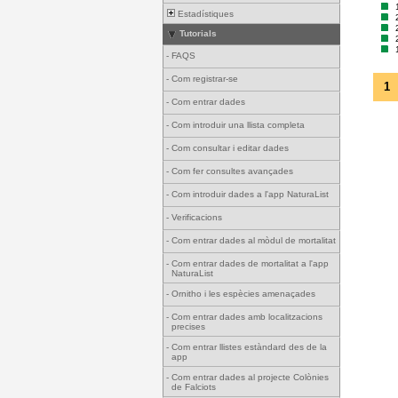
Estadístiques
Tutorials
-
FAQS
-
Com registrar-se
1
-
Com entrar dades
-
Com introduir una llista completa
-
Com consultar i editar dades
-
Com fer consultes avançades
-
Com introduir dades a l'app NaturaList
-
Verificacions
-
Com entrar dades al mòdul de mortalitat
-
Com entrar dades de mortalitat a l'app
NaturaList
-
Ornitho i les espècies amenaçades
-
Com entrar dades amb localitzacions
precises
-
Com entrar llistes estàndard des de la
app
-
Com entrar dades al projecte Colònies
de Falciots