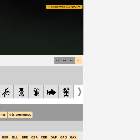
Portals web CENMA
ca
es
en
fr
nes
très communes
BER
BLL
BPE
CBA
CER
GAF
GAG
GAX