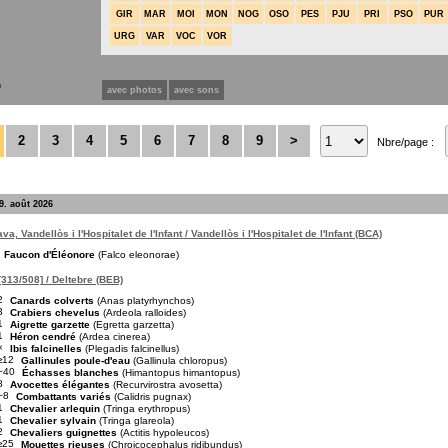
GIR
MAR
MOI
MON
NOG
OSO
PES
PJU
PRI
PSO
PUR
URG
VAR
VOC
VOR
n
avec photos
avec sons
2
3
4
5
6
7
8
9
>
Nbre/page :
9. août 2026
a, Vandellòs i l'Hospitalet de l'Infant / Vandellòs i l'Hospitalet de l'Infant (BCA)
Faucon d'Éléonore
(Falco eleonorae)
[313/508] / Deltebre (BEB)
2
Canards colverts
(Anas platyrhynchos)
3
Crabiers chevelus
(Ardeola ralloides)
1
Aigrette garzette
(Egretta garzetta)
1
Héron cendré
(Ardea cinerea)
×
Ibis falcinelles
(Plegadis falcinellus)
≥12
Gallinules poule-d'eau
(Gallinula chloropus)
~40
Échasses blanches
(Himantopus himantopus)
8
Avocettes élégantes
(Recurvirostra avosetta)
~8
Combattants variés
(Calidris pugnax)
1
Chevalier arlequin
(Tringa erythropus)
1
Chevalier sylvain
(Tringa glareola)
2
Chevaliers guignettes
(Actitis hypoleucos)
≥25
Mouettes rieuses
(Chroicocephalus ridibundus)