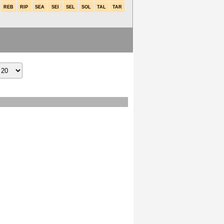
REB
RIP
SEA
SEI
SEL
SOL
TAL
TAR