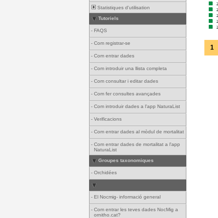
Statistiques d'utilisation
Tutoriels
-
FAQS
-
Com registrar-se
1
-
Com entrar dades
-
Com introduir una llista completa
-
Com consultar i editar dades
-
Com fer consultes avançades
-
Com introduir dades a l'app NaturaList
-
Verificacions
-
Com entrar dades al mòdul de mortalitat
-
Com entrar dades de mortalitat a l'app
NaturaList
Groupes taxonomiques
-
Orchidées
-
El Nocmig- informació general
-
Com entrar les teves dades NocMig a
ornitho.cat?