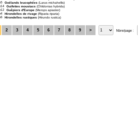
≥5
Goélands leucophées
(Larus michahellis)
≥14
Guifettes moustacs
(Chlidonias hybrida)
≥12
Guêpiers d'Europe
(Merops apiaster)
≥4
Hirondelles de rivage
(Riparia riparia)
≥6
Hirondelles rustiques
(Hirundo rustica)
2
3
4
5
6
7
8
9
>
Nbre/page :