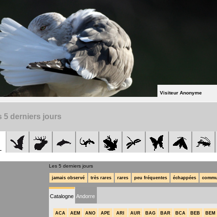
Visiteur Anonyme
 5 derniers jours
Les 5 derniers jours
jamais observé
très rares
rares
peu fréquentes
échappées
commu
Catalogne
Andorre
ACA
AEM
ANO
APE
ARI
AUR
BAG
BAR
BCA
BEB
BEM