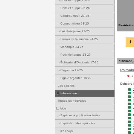
-
Roitelet huppé 25-26
-
Roitelet huppé 25-26
-
Corbeau freux 23-25
-
Conure mitrée 23-25
Restrictio
-
Léiothrix jaune 21-25
-
Damier de la succise 24-25
1
-
Monarque 23-25
-
Petit Monarque 23-27
dimanche, 
-
Échiquier d'Occitanie 17-25
L'Almadrav
-
Ragondin 17-25
1
-
Cigale argentée 15-22
Deltebre 
-
Les galeries
Information
-
Toutes les nouvelles
Aide
-
Espèces à publication limitée
-
Explication des symboles
-
les FAQs