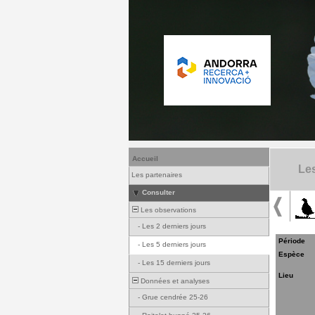
Accueil
Les
Les partenaires
Consulter
Les observations
-
Les 2 derniers jours
Période
-
Les 5 derniers jours
Espèce
-
Les 15 derniers jours
Lieu
Données et analyses
-
Grue cendrée 25-26