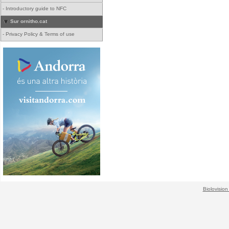
-
Introductory guide to NFC
Sur ornitho.cat
-
Privacy Policy & Terms of use
Biolovision