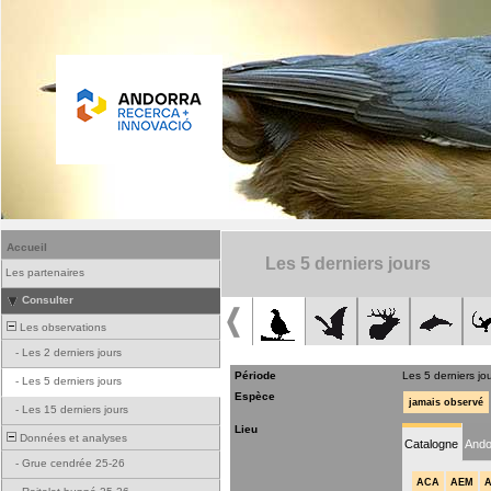
Accueil
Les 5 derniers jours
Les partenaires
Consulter
Les observations
-
Les 2 derniers jours
Période
Les 5 derniers jo
-
Les 5 derniers jours
Espèce
jamais observé
-
Les 15 derniers jours
Lieu
Données et analyses
Catalogne
Ando
-
Grue cendrée 25-26
ACA
AEM