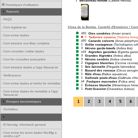
1
Bécasseau minute
(Calidris minuta)
Statistiques d'utilisation
Tutoriels
-
FAQS
Closa de la Bomba, Castelló d'Empúries / Cast
-
Com registrar-se
≥50
Oies cendrées
(Anser anser)
-
Com entrar dades
2
Tadornes casarca
(Tadorna ferru
≥50
Canards colverts
(Anas platyrhyn
-
Com introduir una llista completa
1
Grèbe castagneux
(Tachybaptus rufic
3
Hérons garde-bœufs
(Ardea ibis)
-
Com consultar i editar dades
≥16
Aigrettes garzettes
(Egretta garze
3
Grandes Aigrettes
(Ardea alba)
3
Hérons cendrés
(Ardea cinerea)
-
Com fer consultes avançades
2
Cigognes blanches
(Ciconia ciconia)
1
Ibis falcinelle
(Plegadis falcinellus)
-
Com introduir dades a l'app NaturaList
1
Busard des roseaux
(Circus aerugi
1
Râle d'eau
(Rallus aquaticus)
-
Verificacions
1
Gallinule poule-d'eau
(Gallinula chl
≥4
Foulques macroules
(Fulica atra)
-
Com entrar dades al mòdul de mortalitat
1
Échasse blanche
(Himantopus hima
1
Petit Gravelot
(Charadrius dubius)
-
Com entrar dades de mortalitat a l'app
NaturaList
1
2
3
4
5
6
Groupes taxonomiques
-
Orchidées
-
El Nocmig- informació general
-
Com entrar les teves dades NocMig a
ornitho.cat?