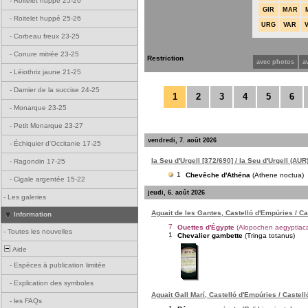
-
Roitelet huppé 25-26
GIR
MAR
-
Roitelet huppé 25-26
URG
VAR
-
Corbeau freux 23-25
-
Conure mitrée 23-25
Restriction
avec photos
a
-
Léiothrix jaune 21-25
-
Damier de la succise 24-25
1
2
3
4
5
6
-
Monarque 23-25
-
Petit Monarque 23-27
vendredi, 7. août 2026
-
Échiquier d'Occitanie 17-25
la Seu d'Urgell [372/690] / la Seu d'Urgell (AUR
-
Ragondin 17-25
1
Chevêche d'Athéna
(Athene noctua)
-
Cigale argentée 15-22
jeudi, 6. août 2026
-
Les galeries
Aguait de les Gantes, Castelló d'Empúries / C
Information
7
Ouettes d'Égypte
(Alopochen aegyptiac
-
Toutes les nouvelles
1
Chevalier gambette
(Tringa totanus)
Aide
-
Espèces à publication limitée
-
Explication des symboles
Aguait Gall Marí, Castelló d'Empúries / Castel
-
les FAQs