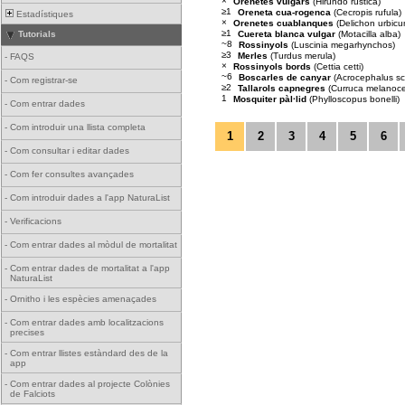
×
Orenetes vulgars
(Hirundo rustica)
≥1
Oreneta cua-rogenca
(Cecropis rufula)
Estadístiques
×
Orenetes cuablanques
(Delichon urbicu
≥1
Cuereta blanca vulgar
(Motacilla alba)
Tutorials
~8
Rossinyols
(Luscinia megarhynchos)
≥3
Merles
(Turdus merula)
-
FAQS
×
Rossinyols bords
(Cettia cetti)
~6
Boscarles de canyar
(Acrocephalus sc
-
Com registrar-se
≥2
Tallarols capnegres
(Curruca melanoc
1
Mosquiter pàl·lid
(Phylloscopus bonelli)
-
Com entrar dades
-
Com introduir una llista completa
1
2
3
4
5
6
-
Com consultar i editar dades
-
Com fer consultes avançades
-
Com introduir dades a l'app NaturaList
-
Verificacions
-
Com entrar dades al mòdul de mortalitat
-
Com entrar dades de mortalitat a l'app
NaturaList
-
Ornitho i les espècies amenaçades
-
Com entrar dades amb localitzacions
precises
-
Com entrar llistes estàndard des de la
app
-
Com entrar dades al projecte Colònies
de Falciots