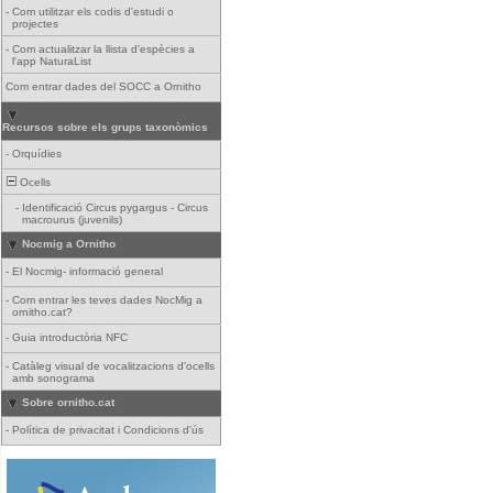
-
Com utilitzar els codis d'estudi o
projectes
-
Com actualitzar la llista d'espècies a
l'app NaturaList
Com entrar dades del SOCC a Ornitho
Recursos sobre els grups taxonòmics
-
Orquídies
Ocells
-
Identificació Circus pygargus - Circus
macrourus (juvenils)
Nocmig a Ornitho
-
El Nocmig- informació general
-
Com entrar les teves dades NocMig a
ornitho.cat?
-
Guia introductòria NFC
-
Catàleg visual de vocalitzacions d'ocells
amb sonograma
Sobre ornitho.cat
-
Política de privacitat i Condicions d'ús