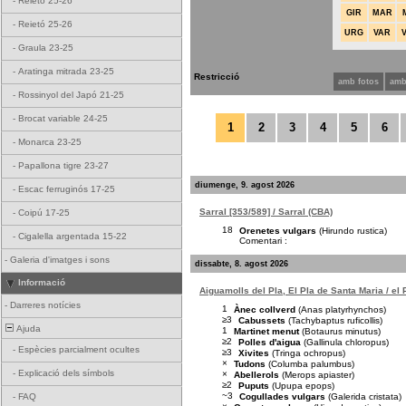
-
Reietó 25-26
GIR
MAR
-
Reietó 25-26
URG
VAR
-
Graula 23-25
-
Aratinga mitrada 23-25
Restricció
amb fotos
amb
-
Rossinyol del Japó 21-25
-
Brocat variable 24-25
1
2
3
4
5
6
-
Monarca 23-25
-
Papallona tigre 23-27
diumenge, 9. agost 2026
-
Escac ferruginós 17-25
Sarral [353/589] / Sarral (CBA)
-
Coipú 17-25
18
Orenetes vulgars
(Hirundo rustica)
-
Cigalella argentada 15-22
Comentari :
-
Galeria d'imatges i sons
dissabte, 8. agost 2026
Informació
Aiguamolls del Pla, El Pla de Santa Maria / el
-
Darreres notícies
1
Ànec collverd
(Anas platyrhynchos)
≥3
Cabussets
(Tachybaptus ruficollis)
Ajuda
1
Martinet menut
(Botaurus minutus)
≥2
Polles d'aigua
(Gallinula chloropus)
-
Espècies parcialment ocultes
≥3
Xivites
(Tringa ochropus)
×
Tudons
(Columba palumbus)
-
Explicació dels símbols
×
Abellerols
(Merops apiaster)
≥2
Puputs
(Upupa epops)
~3
Cogullades vulgars
(Galerida cristata)
-
FAQ