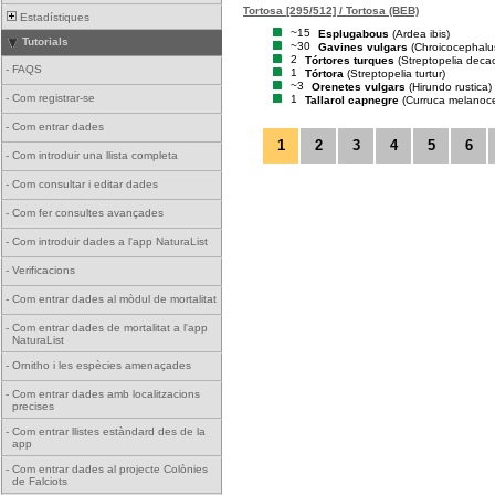
Tortosa [295/512] / Tortosa (BEB)
Estadístiques
~15
Esplugabous
(Ardea ibis)
Tutorials
~30
Gavines vulgars
(Chroicocephalu
2
Tórtores turques
(Streptopelia deca
-
FAQS
1
Tórtora
(Streptopelia turtur)
~3
Orenetes vulgars
(Hirundo rustica)
-
Com registrar-se
1
Tallarol capnegre
(Curruca melanoc
-
Com entrar dades
1
2
3
4
5
6
-
Com introduir una llista completa
-
Com consultar i editar dades
-
Com fer consultes avançades
-
Com introduir dades a l'app NaturaList
-
Verificacions
-
Com entrar dades al mòdul de mortalitat
-
Com entrar dades de mortalitat a l'app
NaturaList
-
Ornitho i les espècies amenaçades
-
Com entrar dades amb localitzacions
precises
-
Com entrar llistes estàndard des de la
app
-
Com entrar dades al projecte Colònies
de Falciots