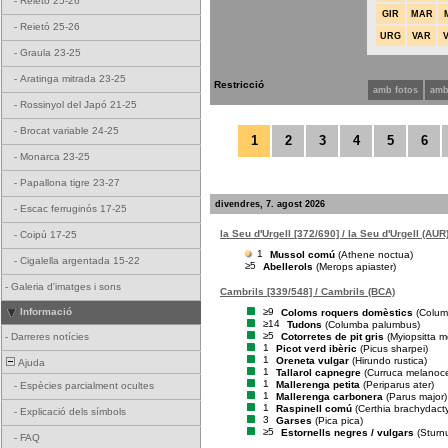
-
Reietó 25-26
GIR
MAR
-
Reietó 25-26
URG
VAR
-
Graula 23-25
-
Aratinga mitrada 23-25
Restricció
amb fotos
amb
-
Rossinyol del Japó 21-25
-
Brocat variable 24-25
1
2
3
4
5
6
-
Monarca 23-25
-
Papallona tigre 23-27
divendres, 7. agost 2026
-
Escac ferruginós 17-25
la Seu d'Urgell [372/690] / la Seu d'Urgell (AUR
-
Coipú 17-25
1
Mussol comú
(Athene noctua)
-
Cigalella argentada 15-22
≥5
Abellerols
(Merops apiaster)
-
Galeria d'imatges i sons
Cambrils [339/548] / Cambrils (BCA)
≥9
Informació
Coloms roquers domèstics
(Columb
≥14
Tudons
(Columba palumbus)
≥5
Cotorretes de pit gris
(Myiopsitta 
-
Darreres notícies
1
Picot verd ibèric
(Picus sharpei)
1
Oreneta vulgar
(Hirundo rustica)
Ajuda
1
Tallarol capnegre
(Curruca melanoc
1
Mallerenga petita
(Periparus ater)
-
Espècies parcialment ocultes
1
Mallerenga carbonera
(Parus major)
1
Raspinell comú
(Certhia brachydacty
-
Explicació dels símbols
3
Garses
(Pica pica)
≥5
Estornells negres / vulgars
(Sturnu
-
FAQ