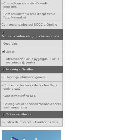
-
Com utilitzar els codis d'estudi o
projectes
-
Com actualitzar la llista d'espècies a
l'app NaturaList
Com entrar dades del SOCC a Ornitho
Recursos sobre els grups taxonòmics
-
Orquídies
Ocells
-
Identificació Circus pygargus - Circus
macrourus (juvenils)
Nocmig a Ornitho
-
El Nocmig- informació general
-
Com entrar les teves dades NocMig a
ornitho.cat?
-
Guia introductòria NFC
-
Catàleg visual de vocalitzacions d'ocells
amb sonograma
Sobre ornitho.cat
-
Política de privacitat i Condicions d'ús