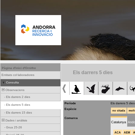
Pàgina d'inici d'Ornitho
Els darrers 5 dies
Entitats col·laboradores
Consulta
Observacions
-
Els darrers 2 dies
Període
Els darrers 5 dies
-
Els darrers 5 dies
Espècie
no citada
molt
-
Els darrers 15 dies
Comarca
Dades i anàlisis
Catalunya
Ando
-
Grua 25-26
ACA
AEM