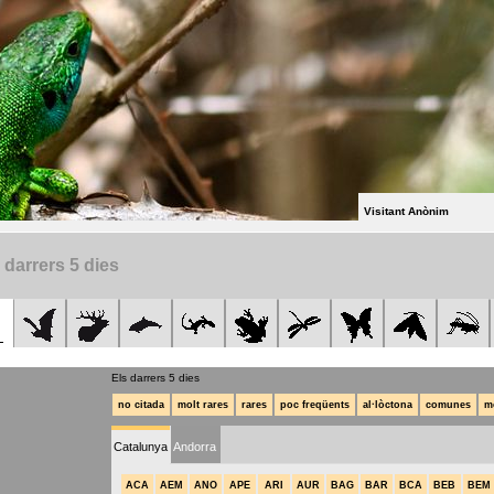
Visitant Anònim
 darrers 5 dies
Els darrers 5 dies
no citada
molt rares
rares
poc freqüents
al·lòctona
comunes
m
Catalunya
Andorra
ACA
AEM
ANO
APE
ARI
AUR
BAG
BAR
BCA
BEB
BEM