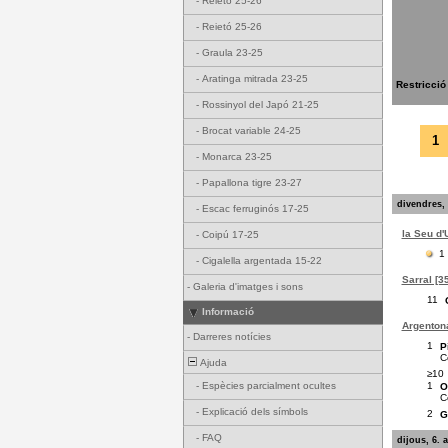
-
Reietó 25-26
-
Reietó 25-26
-
Graula 23-25
-
Aratinga mitrada 23-25
Restricció
-
Rossinyol del Japó 21-25
-
Brocat variable 24-25
1
-
Monarca 23-25
-
Papallona tigre 23-27
divendres, 
-
Escac ferruginós 17-25
la Seu d'
-
Coipú 17-25
1
-
Cigalella argentada 15-22
Sarral [3
-
Galeria d'imatges i sons
11
Informació
Argentona
-
Darreres notícies
1
P
C
Ajuda
≥10
1
-
Espècies parcialment ocultes
O
C
-
Explicació dels símbols
2
G
-
FAQ
dijous, 6. 