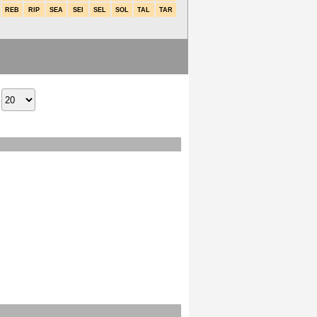
REB
RIP
SEA
SEI
SEL
SOL
TAL
TAR