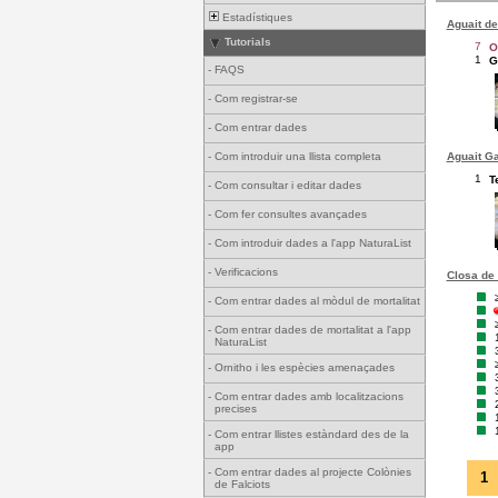
Estadístiques
Aguait de
Tutorials
7
O
1
G
-
FAQS
-
Com registrar-se
-
Com entrar dades
Aguait Ga
-
Com introduir una llista completa
1
T
-
Com consultar i editar dades
-
Com fer consultes avançades
-
Com introduir dades a l'app NaturaList
-
Verificacions
Closa de 
-
Com entrar dades al mòdul de mortalitat
-
Com entrar dades de mortalitat a l'app
NaturaList
-
Ornitho i les espècies amenaçades
-
Com entrar dades amb localitzacions
precises
-
Com entrar llistes estàndard des de la
app
-
Com entrar dades al projecte Colònies
1
de Falciots