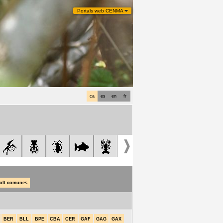
Portals web CENMA
ca
es
en
fr
olt comunes
BER
BLL
BPE
CBA
CER
GAF
GAG
GAX