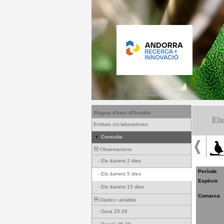
Pàgina d'inici d'Ornitho
Els
Entitats col·laboradores
Consulta
Observacions
-
Els darrers 2 dies
Període
-
Els darrers 5 dies
Espècie
-
Els darrers 15 dies
Comarca
Dades i anàlisis
-
Grua 25-26