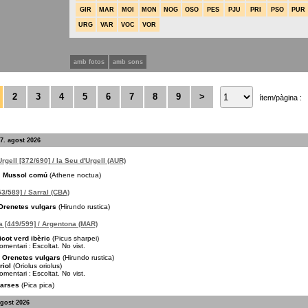
GIR
MAR
MOI
MON
NOG
OSO
PES
PJU
PRI
PSO
PUR
URG
VAR
VOC
VOR
amb fotos
amb sons
2
3
4
5
6
7
8
9
>
ítem/pàgina :
7. agost 2026
Urgell [372/690] / la Seu d'Urgell (AUR)
Mussol comú
(Athene noctua)
53/589] / Sarral (CBA)
Orenetes vulgars
(Hirundo rustica)
 [449/599] / Argentona (MAR)
icot verd ibèric
(Picus sharpei)
omentari :
Escoltat. No vist.
Orenetes vulgars
(Hirundo rustica)
riol
(Oriolus oriolus)
omentari :
Escoltat. No vist.
arses
(Pica pica)
agost 2026