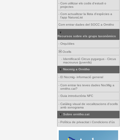
-
Com utilitzar els codis d'estudi o
projectes
-
Com actualitzar la llista d'espècies a
l'app NaturaList
Com entrar dades del SOCC a Ornitho
Recursos sobre els grups taxonòmics
-
Orquídies
Ocells
-
Identificació Circus pygargus - Circus
macrourus (juvenils)
Nocmig a Ornitho
-
El Nocmig- informació general
-
Com entrar les teves dades NocMig a
ornitho.cat?
-
Guia introductòria NFC
-
Catàleg visual de vocalitzacions d'ocells
amb sonograma
Sobre ornitho.cat
-
Política de privacitat i Condicions d'ús