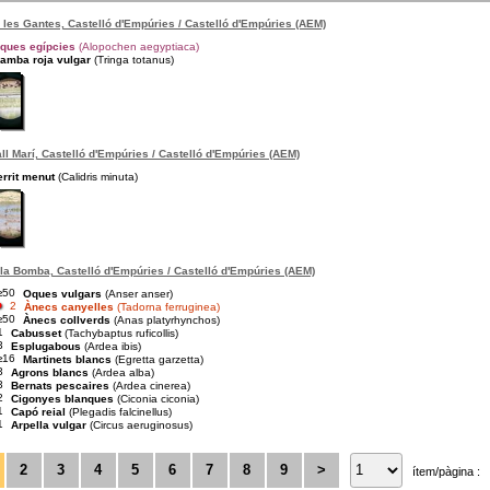
 les Gantes, Castelló d'Empúries / Castelló d'Empúries (AEM)
ques egípcies
(Alopochen aegyptiaca)
amba roja vulgar
(Tringa totanus)
ll Marí, Castelló d'Empúries / Castelló d'Empúries (AEM)
errit menut
(Calidris minuta)
la Bomba, Castelló d'Empúries / Castelló d'Empúries (AEM)
≥50
Oques vulgars
(Anser anser)
2
Ànecs canyelles
(Tadorna ferruginea)
≥50
Ànecs collverds
(Anas platyrhynchos)
1
Cabusset
(Tachybaptus ruficollis)
3
Esplugabous
(Ardea ibis)
≥16
Martinets blancs
(Egretta garzetta)
3
Agrons blancs
(Ardea alba)
3
Bernats pescaires
(Ardea cinerea)
2
Cigonyes blanques
(Ciconia ciconia)
1
Capó reial
(Plegadis falcinellus)
1
Arpella vulgar
(Circus aeruginosus)
2
3
4
5
6
7
8
9
>
ítem/pàgina :