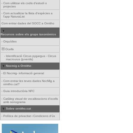
-
Com utilitzar els codis d'estudi o
projectes
-
Com actualitzar la llista d'espècies a
l'app NaturaList
Com entrar dades del SOCC a Ornitho
Recursos sobre els grups taxonòmics
-
Orquídies
Ocells
-
Identificació Circus pygargus - Circus
macrourus (juvenils)
Nocmig a Ornitho
-
El Nocmig- informació general
-
Com entrar les teves dades NocMig a
ornitho.cat?
-
Guia introductòria NFC
-
Catàleg visual de vocalitzacions d'ocells
amb sonograma
Sobre ornitho.cat
-
Política de privacitat i Condicions d'ús