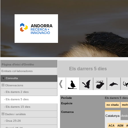
Pàgina d'inici d'Ornitho
Els darrers 5 dies
Entitats col·laboradores
Consulta
Observacions
-
Els darrers 2 dies
Període
Els darrers 5 dies
-
Els darrers 5 dies
Espècie
no citada
molt
-
Els darrers 15 dies
Comarca
Dades i anàlisis
Catalunya
Ando
-
Grua 25-26
ACA
AEM