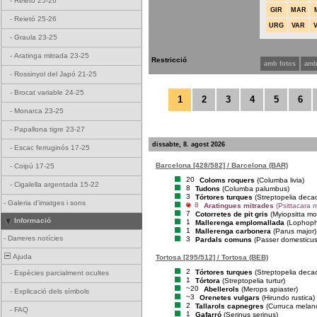
-
Reietó 25-26
GIR
MAR
-
Reietó 25-26
URG
VAR
-
Graula 23-25
-
Aratinga mitrada 23-25
Restricció
amb fotos
amb
-
Rossinyol del Japó 21-25
-
Brocat variable 24-25
1
2
3
4
5
6
-
Monarca 23-25
-
Papallona tigre 23-27
dissabte, 8. agost 2026
-
Escac ferruginós 17-25
Barcelona [428/582] / Barcelona (BAR)
-
Coipú 17-25
20
Coloms roquers
(Columba livia)
-
Cigalella argentada 15-22
8
Tudons
(Columba palumbus)
3
Tórtores turques
(Streptopelia deca
-
Galeria d'imatges i sons
8
Aratingues mitrades
(Psittacara m
7
Cotorretes de pit gris
(Myiopsitta m
Informació
1
Mallerenga emplomallada
(Lophoph
1
Mallerenga carbonera
(Parus major)
-
Darreres notícies
3
Pardals comuns
(Passer domesticus
Ajuda
Tortosa [295/512] / Tortosa (BEB)
2
Tórtores turques
(Streptopelia deca
-
Espècies parcialment ocultes
1
Tórtora
(Streptopelia turtur)
~20
Abellerols
(Merops apiaster)
-
Explicació dels símbols
~3
Orenetes vulgars
(Hirundo rustica)
2
Tallarols capnegres
(Curruca melan
-
FAQ
1
Gafarró
(Serinus serinus)