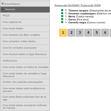
Estadístiques
Puigcerdà [412/698] / Puigcerdà (CER)
Tutorials
5
Tórtores turques
(Streptopelia deca
5
Orenetes cuablanques
(Delichon ur
-
FAQS
1
Merla
(Turdus merula)
1
Garsa
(Pica pica)
-
Com registrar-se
1
Cornella negra
(Corvus corone)
-
Com entrar dades
1
2
3
4
5
6
-
Com introduir una llista completa
-
Com consultar i editar dades
-
Com fer consultes avançades
-
Com introduir dades a l'app NaturaList
-
Verificacions
-
Com entrar dades al mòdul de mortalitat
-
Com entrar dades de mortalitat a l'app
NaturaList
-
Ornitho i les espècies amenaçades
-
Com entrar dades amb localitzacions
precises
-
Com entrar llistes estàndard des de la
app
-
Com entrar dades al projecte Colònies
de Falciots