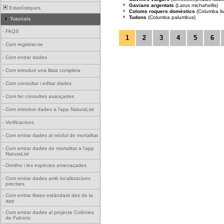
×
Gavians argentats
(Larus michahellis)
Estadístiques
×
Coloms roquers domèstics
(Columba liv
×
Tudons
(Columba palumbus)
Tutorials
-
FAQS
1
2
3
4
5
6
-
Com registrar-se
-
Com entrar dades
-
Com introduir una llista completa
-
Com consultar i editar dades
-
Com fer consultes avançades
-
Com introduir dades a l'app NaturaList
-
Verificacions
-
Com entrar dades al mòdul de mortalitat
-
Com entrar dades de mortalitat a l'app
NaturaList
-
Ornitho i les espècies amenaçades
-
Com entrar dades amb localitzacions
precises
-
Com entrar llistes estàndard des de la
app
-
Com entrar dades al projecte Colònies
de Falciots