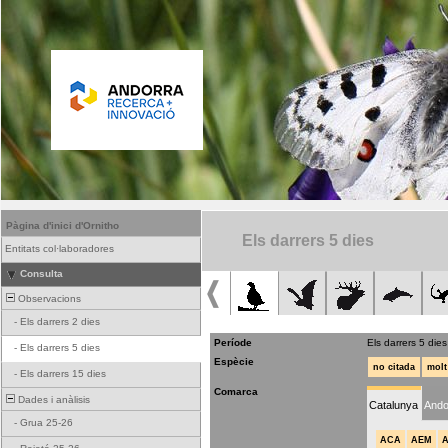
Pàgina d'inici d'Ornitho
Els darrers 5 dies
Entitats col·laboradores
Consulta
Observacions
-
Els darrers 2 dies
Període
Els darrers 5 dies
-
Els darrers 5 dies
Espècie
no citada
molt
-
Els darrers 15 dies
Comarca
Dades i anàlisis
Catalunya
Ando
-
Grua 25-26
ACA
AEM