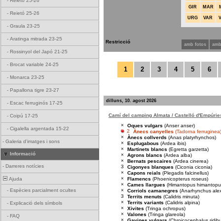
-
Reietó 25-26
GIR
MAR
-
Reietó 25-26
URG
VAR
-
Graula 23-25
-
Aratinga mitrada 23-25
Restricció
amb fotos
amb
-
Rossinyol del Japó 21-25
-
Brocat variable 24-25
1
2
3
4
5
6
-
Monarca 23-25
-
Papallona tigre 23-27
dilluns, 10. agost 2026
-
Escac ferruginós 17-25
Camí del camping Almata / Castelló d'Empúrie
-
Coipú 17-25
×
Oques vulgars
(Anser anser)
-
Cigalella argentada 15-22
2
Ànecs canyelles
(Tadorna ferruginea
×
Ànecs collverds
(Anas platyrhynchos)
-
Galeria d'imatges i sons
×
Esplugabous
(Ardea ibis)
×
Martinets blancs
(Egretta garzetta)
Informació
×
Agrons blancs
(Ardea alba)
×
Bernats pescaires
(Ardea cinerea)
-
Darreres notícies
3
Cigonyes blanques
(Ciconia ciconia)
×
Capons reials
(Plegadis falcinellus)
×
Flamencs
(Phoenicopterus roseus)
Ajuda
×
Cames llargues
(Himantopus himantopu
×
-
Espècies parcialment ocultes
Corriols camanegres
(Anarhynchus ale
3
Territs menuts
(Calidris minuta)
×
Territs variants
(Calidris alpina)
-
Explicació dels símbols
×
Xivites
(Tringa ochropus)
×
Valones
(Tringa glareola)
-
FAQ
×
Gavines vulgars
(Chroicocephalus ridib