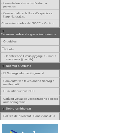
-
Com utilitzar els codis d'estudi o
projectes
-
Com actualitzar la llista d'espècies a
l'app NaturaList
Com entrar dades del SOCC a Ornitho
Recursos sobre els grups taxonòmics
-
Orquídies
Ocells
-
Identificació Circus pygargus - Circus
macrourus (juvenils)
Nocmig a Ornitho
-
El Nocmig- informació general
-
Com entrar les teves dades NocMig a
ornitho.cat?
-
Guia introductòria NFC
-
Catàleg visual de vocalitzacions d'ocells
amb sonograma
Sobre ornitho.cat
-
Política de privacitat i Condicions d'ús