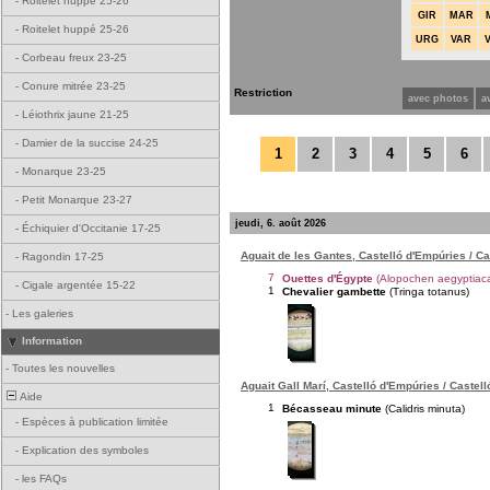
-
Roitelet huppé 25-26
GIR
MAR
-
Roitelet huppé 25-26
URG
VAR
-
Corbeau freux 23-25
-
Conure mitrée 23-25
Restriction
avec photos
a
-
Léiothrix jaune 21-25
-
Damier de la succise 24-25
1
2
3
4
5
6
-
Monarque 23-25
-
Petit Monarque 23-27
jeudi, 6. août 2026
-
Échiquier d'Occitanie 17-25
Aguait de les Gantes, Castelló d'Empúries / C
-
Ragondin 17-25
7
Ouettes d'Égypte
(Alopochen aegyptiac
-
Cigale argentée 15-22
1
Chevalier gambette
(Tringa totanus)
-
Les galeries
Information
-
Toutes les nouvelles
Aguait Gall Marí, Castelló d'Empúries / Castel
Aide
1
Bécasseau minute
(Calidris minuta)
-
Espèces à publication limitée
-
Explication des symboles
-
les FAQs