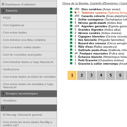
Closa de la Bomba, Castelló d'Empúries / Cast
Statistiques d'utilisation
≥50
Oies cendrées
(Anser anser)
Tutoriels
2
Tadornes casarca
(Tadorna ferru
≥50
Canards colverts
(Anas platyrhyn
-
FAQS
1
Grèbe castagneux
(Tachybaptus rufic
3
Hérons garde-bœufs
(Ardea ibis)
-
Com registrar-se
≥16
Aigrettes garzettes
(Egretta garze
3
Grandes Aigrettes
(Ardea alba)
-
Com entrar dades
3
Hérons cendrés
(Ardea cinerea)
2
Cigognes blanches
(Ciconia ciconia)
1
Ibis falcinelle
(Plegadis falcinellus)
-
Com introduir una llista completa
1
Busard des roseaux
(Circus aerugi
1
Râle d'eau
(Rallus aquaticus)
-
Com consultar i editar dades
1
Gallinule poule-d'eau
(Gallinula chl
≥4
Foulques macroules
(Fulica atra)
-
Com fer consultes avançades
1
Échasse blanche
(Himantopus hima
1
Petit Gravelot
(Charadrius dubius)
-
Com introduir dades a l'app NaturaList
1
Gravelot à collier interrompu
(Anar
-
Verificacions
1
2
3
4
5
6
-
Com entrar dades al mòdul de mortalitat
-
Com entrar dades de mortalitat a l'app
NaturaList
Groupes taxonomiques
-
Orchidées
-
El Nocmig- informació general
-
Com entrar les teves dades NocMig a
ornitho.cat?