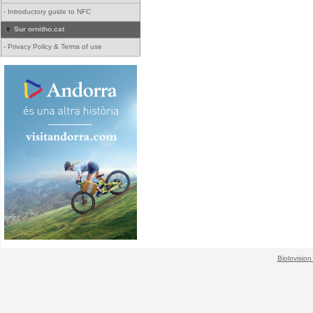
-
Introductory guide to NFC
Sur ornitho.cat
-
Privacy Policy & Terms of use
Biolovision