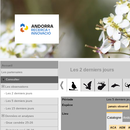
Accueil
Les 2 derniers jours
Les partenaires
Consulter
Les observations
-
Les 2 derniers jours
Période
Les 5 derniers jo
-
Les 5 derniers jours
Espèce
jamais observé
-
Les 15 derniers jours
Lieu
Données et analyses
Catalogne
Ando
-
Grue cendrée 25-26
ACA
AEM