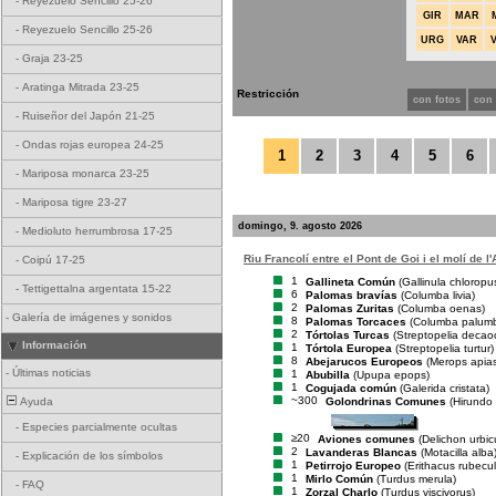
-
Reyezuelo Sencillo 25-26
GIR
MAR
-
Reyezuelo Sencillo 25-26
URG
VAR
-
Graja 23-25
-
Aratinga Mitrada 23-25
Restricción
con fotos
con
-
Ruiseñor del Japón 21-25
-
Ondas rojas europea 24-25
1
2
3
4
5
6
-
Mariposa monarca 23-25
-
Mariposa tigre 23-27
domingo, 9. agosto 2026
-
Medioluto herrumbrosa 17-25
Riu Francolí entre el Pont de Goi i el molí de l'
-
Coipú 17-25
1
Gallineta Común
(Gallinula chloropu
-
Tettigettalna argentata 15-22
6
Palomas bravías
(Columba livia)
2
Palomas Zuritas
(Columba oenas)
-
Galería de imágenes y sonidos
8
Palomas Torcaces
(Columba palum
2
Tórtolas Turcas
(Streptopelia decao
Información
1
Tórtola Europea
(Streptopelia turtur)
8
Abejarucos Europeos
(Merops apias
-
Últimas noticias
1
Abubilla
(Upupa epops)
1
Cogujada común
(Galerida cristata)
~300
Golondrinas Comunes
(Hirundo 
Ayuda
-
Especies parcialmente ocultas
≥20
Aviones comunes
(Delichon urbi
2
Lavanderas Blancas
(Motacilla alba
-
Explicación de los símbolos
1
Petirrojo Europeo
(Erithacus rubecul
1
Mirlo Común
(Turdus merula)
-
FAQ
1
Zorzal Charlo
(Turdus viscivorus)