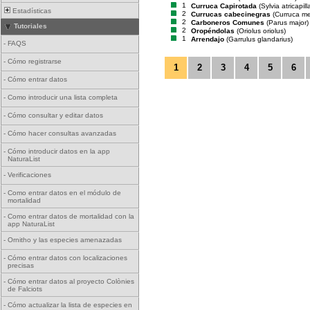
1
Curruca Capirotada
(Sylvia atricapill
Estadísticas
2
Currucas cabecinegras
(Curruca m
2
Carboneros Comunes
(Parus major)
Tutoriales
2
Oropéndolas
(Oriolus oriolus)
1
Arrendajo
(Garrulus glandarius)
-
FAQS
-
Cómo registrarse
1
2
3
4
5
6
-
Cómo entrar datos
-
Como introducir una lista completa
-
Cómo consultar y editar datos
-
Cómo hacer consultas avanzadas
-
Cómo introducir datos en la app
NaturaList
-
Verificaciones
-
Como entrar datos en el módulo de
mortalidad
-
Como entrar datos de mortalidad con la
app NaturaList
-
Ornitho y las especies amenazadas
-
Cómo entrar datos con localizaciones
precisas
-
Cómo entrar datos al proyecto Colònies
de Falciots
-
Cómo actualizar la lista de especies en