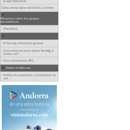
la app NaturaList
Cómo entrar datos del SOCC a Ornitho
Recursos sobre los grupos
taxonómicos
-
Orquídeas
-
El Nocmig- informació general
-
Com entrar les teves dades NocMig a
ornitho.cat?
-
Guía introductoria NFC
Sobre ornitho.cat
-
Política de privacidad y Condiciones de
uso