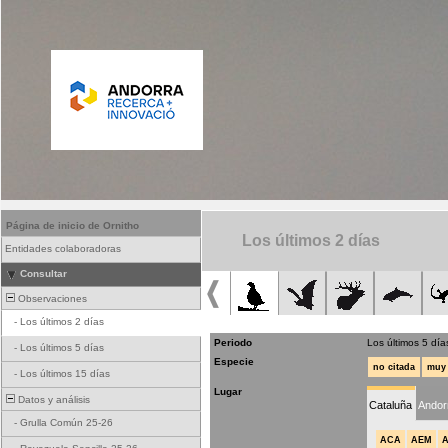
Página de inicio de Ornitho
Los últimos 2 días
Entidades colaboradoras
Consultar
Observaciones
-
Los últimos 2 días
Periodo
Los últimos 5 día
-
Los últimos 5 días
Especie
no citada
muy 
-
Los últimos 15 días
Lugar
Datos y análisis
Cataluña
Andor
-
Grulla Común 25-26
ACA
AEM