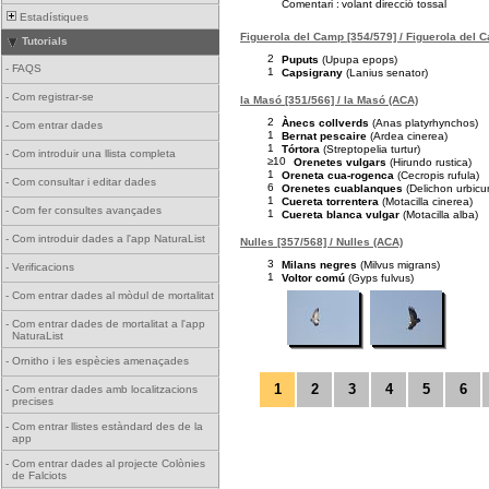
Comentari :
volant direcció tossal
Estadístiques
Figuerola del Camp [354/579] / Figuerola del 
Tutorials
2
Puputs
(Upupa epops)
-
FAQS
1
Capsigrany
(Lanius senator)
-
Com registrar-se
la Masó [351/566] / la Masó (ACA)
2
Ànecs collverds
(Anas platyrhynchos)
-
Com entrar dades
1
Bernat pescaire
(Ardea cinerea)
1
Tórtora
(Streptopelia turtur)
-
Com introduir una llista completa
≥10
Orenetes vulgars
(Hirundo rustica)
1
Oreneta cua-rogenca
(Cecropis rufula)
-
Com consultar i editar dades
6
Orenetes cuablanques
(Delichon urbicu
1
Cuereta torrentera
(Motacilla cinerea)
-
Com fer consultes avançades
1
Cuereta blanca vulgar
(Motacilla alba)
-
Com introduir dades a l'app NaturaList
Nulles [357/568] / Nulles (ACA)
3
Milans negres
(Milvus migrans)
-
Verificacions
1
Voltor comú
(Gyps fulvus)
-
Com entrar dades al mòdul de mortalitat
-
Com entrar dades de mortalitat a l'app
NaturaList
-
Ornitho i les espècies amenaçades
1
2
3
4
5
6
-
Com entrar dades amb localitzacions
precises
-
Com entrar llistes estàndard des de la
app
-
Com entrar dades al projecte Colònies
de Falciots