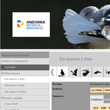
Pàgina d'inici d'Ornitho
Els darrers 2 dies
Entitats col·laboradores
Consulta
Observacions
-
Els darrers 2 dies
Període
Els darrers 5 dies
-
Els darrers 5 dies
Espècie
no citada
molt
-
Els darrers 15 dies
Comarca
Dades i anàlisis
Catalunya
Ando
-
Grua 25-26
ACA
AEM