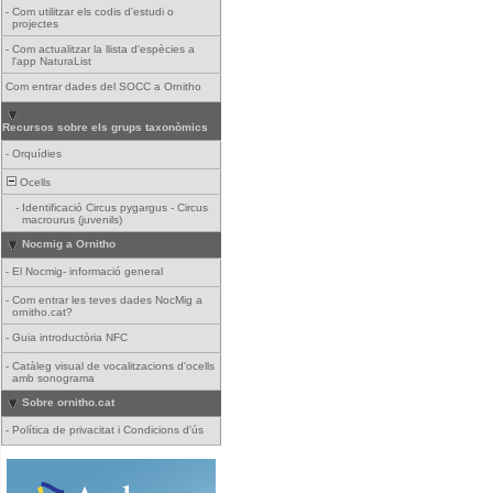
-
Com utilitzar els codis d'estudi o
projectes
-
Com actualitzar la llista d'espècies a
l'app NaturaList
Com entrar dades del SOCC a Ornitho
Recursos sobre els grups taxonòmics
-
Orquídies
Ocells
-
Identificació Circus pygargus - Circus
macrourus (juvenils)
Nocmig a Ornitho
-
El Nocmig- informació general
-
Com entrar les teves dades NocMig a
ornitho.cat?
-
Guia introductòria NFC
-
Catàleg visual de vocalitzacions d'ocells
amb sonograma
Sobre ornitho.cat
-
Política de privacitat i Condicions d'ús