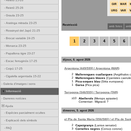
-
Reietó 25-26
GIR
MAR
-
Reietó 25-26
URG
VAR
-
Graula 23-25
-
Aratinga mitrada 23-25
Restricció
amb fotos
amb
-
Rossinyol del Japó 21-25
-
Brocat variable 24-25
1
2
3
4
5
6
-
Monarca 23-25
-
Papallona tigre 23-27
dijous, 6. agost 2026
-
Escac ferruginós 17-25
Argentona [449/599] / Argentona (MAR)
-
Coipú 17-25
2
Mallerengues cuallargues
(Aegithalos 
-
Cigalella argentada 15-22
2
Mallerengues blaves
(Cyanistes caerule
1
Pica-soques blau
(Sitta europaea)
-
Galeria d'imatges i sons
1
Garsa
(Pica pica)
Informació
Tarragona [346/555] / Tarragona (TAR)
≥10
Abellerols
(Merops apiaster)
-
Darreres notícies
Comentari :
Migració ?
Ajuda
dimecres, 5. agost 2026
-
Espècies parcialment ocultes
el Pla de Santa Maria [356/580] / el Pla de San
-
Explicació dels símbols
2
Capsigranys
(Lanius senator)
-
FAQ
3
Cornelles negres
(Corvus corone)