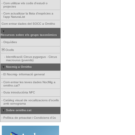
-
Com utilitzar els codis d'estudi o
projectes
-
Com actualitzar la llista d'espècies a
l'app NaturaList
Com entrar dades del SOCC a Ornitho
Recursos sobre els grups taxonòmics
-
Orquídies
Ocells
-
Identificació Circus pygargus - Circus
macrourus (juvenils)
Nocmig a Ornitho
-
El Nocmig- informació general
-
Com entrar les teves dades NocMig a
ornitho.cat?
-
Guia introductòria NFC
-
Catàleg visual de vocalitzacions d'ocells
amb sonograma
Sobre ornitho.cat
-
Política de privacitat i Condicions d'ús