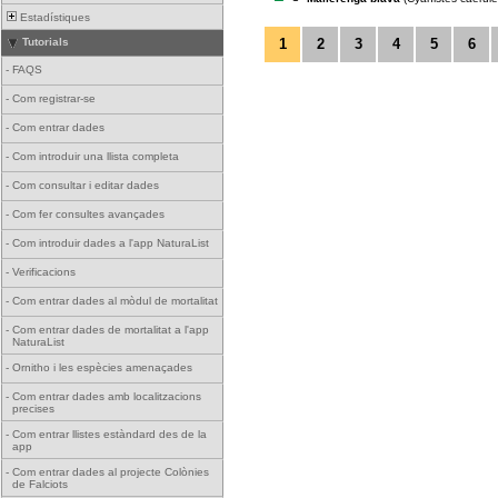
Estadístiques
1
2
3
4
5
6
Tutorials
-
FAQS
-
Com registrar-se
-
Com entrar dades
-
Com introduir una llista completa
-
Com consultar i editar dades
-
Com fer consultes avançades
-
Com introduir dades a l'app NaturaList
-
Verificacions
-
Com entrar dades al mòdul de mortalitat
-
Com entrar dades de mortalitat a l'app
NaturaList
-
Ornitho i les espècies amenaçades
-
Com entrar dades amb localitzacions
precises
-
Com entrar llistes estàndard des de la
app
-
Com entrar dades al projecte Colònies
de Falciots