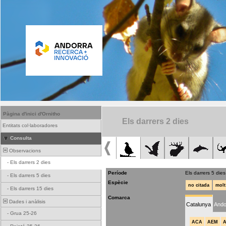
Pàgina d'inici d'Ornitho
Els darrers 2 dies
Entitats col·laboradores
Consulta
Observacions
-
Els darrers 2 dies
Període
Els darrers 5 dies
-
Els darrers 5 dies
Espècie
no citada
molt
-
Els darrers 15 dies
Comarca
Dades i anàlisis
Catalunya
Ando
-
Grua 25-26
ACA
AEM