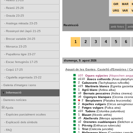
-
Reietó 25-26
GIR
MAR
-
Reietó 25-26
URG
VAR
-
Graula 23-25
-
Aratinga mitrada 23-25
Restricció
amb fotos
amb
-
Rossinyol del Japó 21-25
-
Brocat variable 24-25
1
2
3
4
5
6
-
Monarca 23-25
-
Papallona tigre 23-27
diumenge, 9. agost 2026
-
Escac ferruginós 17-25
Aguait de les Gantes, Castelló d'Empúries / C
-
Coipú 17-25
≥10
Oques egípcies
(Alopochen aegyp
-
Cigalella argentada 15-22
≥110
Ànecs collverds
(Anas platyrhy
2
Cabussets
(Tachybaptus ruficollis)
-
Galeria d'imatges i sons
≥15
Martinets blancs
(Egretta garzetta
1
Agró blanc
(Ardea alba)
Informació
≥3
Bernats pescaires
(Ardea cinerea)
≥6
Cigonyes blanques
(Ciconia ciconi
-
Darreres notícies
2
Becplaners
(Platalea leucorodia)
2
Arpelles vulgars
(Circus aeruginosu
2
Fotges vulgars
(Fulica atra)
Ajuda
≥10
Tudons
(Columba palumbus)
1
-
Espècies parcialment ocultes
Blauet
(Alcedo atthis)
≥5
Abellerols
(Merops apiaster)
≥2
Orenetes cuablanques
(Delichon u
-
Explicació dels símbols
1
Pit-roig
(Erithacus rubecula)
1
Trist
(Cisticola juncidis)
-
FAQ
1
Mallerenga blava
(Cyanistes caerule