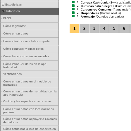
1
Curruca Capirotada
(Sylvia atricapill
Estadísticas
2
Currucas cabecinegras
(Curruca m
2
Carboneros Comunes
(Parus major)
Tutoriales
2
Oropéndolas
(Oriolus oriolus)
1
Arrendajo
(Garrulus glandarius)
-
FAQS
-
Cómo registrarse
1
2
3
4
5
6
-
Cómo entrar datos
-
Como introducir una lista completa
-
Cómo consultar y editar datos
-
Cómo hacer consultas avanzadas
-
Cómo introducir datos en la app
NaturaList
-
Verificaciones
-
Como entrar datos en el módulo de
mortalidad
-
Como entrar datos de mortalidad con la
app NaturaList
-
Ornitho y las especies amenazadas
-
Cómo entrar datos con localizaciones
precisas
-
Cómo entrar datos al proyecto Colònies
de Falciots
-
Cómo actualizar la lista de especies en