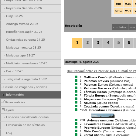
-
Reyezuelo Sencillo 25-26
GIR
MAR
-
Reyezuelo Sencillo 25-26
URG
VAR
-
Graja 23-25
-
Aratinga Mitrada 23-25
Restricción
con fotos
con
-
Ruiseñor del Japón 21-25
-
Ondas rojas europea 24-25
1
2
3
4
5
6
-
Mariposa monarca 23-25
-
Mariposa tigre 23-27
domingo, 9. agosto 2026
-
Medioluto herrumbrosa 17-25
Riu Francolí entre el Pont de Goi i el molí de l'
-
Coipú 17-25
1
Gallineta Común
(Gallinula chloropu
-
Tettigettalna argentata 15-22
6
Palomas bravías
(Columba livia)
2
Palomas Zuritas
(Columba oenas)
-
Galería de imágenes y sonidos
8
Palomas Torcaces
(Columba palum
2
Tórtolas Turcas
(Streptopelia decao
Información
1
Tórtola Europea
(Streptopelia turtur)
8
Abejarucos Europeos
(Merops apias
-
Últimas noticias
1
Abubilla
(Upupa epops)
1
Cogujada común
(Galerida cristata)
~300
Golondrinas Comunes
(Hirundo 
Ayuda
-
Especies parcialmente ocultas
≥20
Aviones comunes
(Delichon urbi
2
Lavanderas Blancas
(Motacilla alba
-
Explicación de los símbolos
1
Petirrojo Europeo
(Erithacus rubecul
1
Mirlo Común
(Turdus merula)
-
FAQ
1
Zorzal Charlo
(Turdus viscivorus)