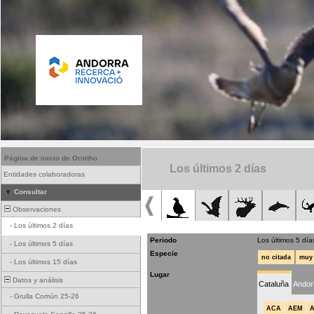
Página de inicio de Ornitho
Los últimos 2 días
Entidades colaboradoras
Consultar
Observaciones
-
Los últimos 2 días
Periodo
Los últimos 5 día
-
Los últimos 5 días
Especie
no citada
muy 
-
Los últimos 15 días
Lugar
Datos y análisis
Cataluña
Andor
-
Grulla Común 25-26
ACA
AEM