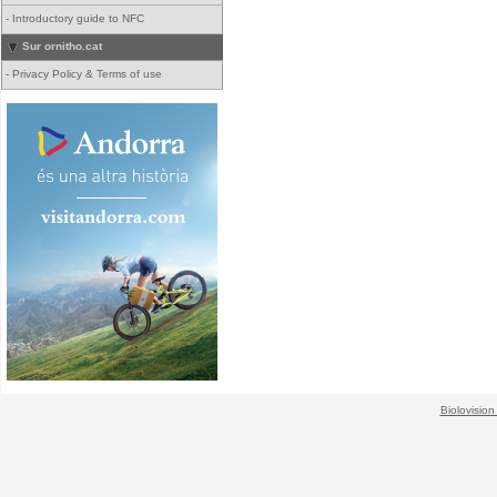
-
Introductory guide to NFC
Sur ornitho.cat
-
Privacy Policy & Terms of use
Biolovision