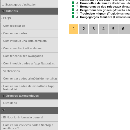
2
Hirondelles de fenêtre
(Delichon ur
Statistiques d'utilisation
1
Bergeronnette des ruisseaux
(Motac
2
Bergeronnettes grises
(Motacilla al
Tutoriels
1
Troglodyte mignon
(Troglodytes trog
2
Rougegorges familiers
(Erithacus r
-
FAQS
-
Com registrar-se
1
2
3
4
5
6
-
Com entrar dades
-
Com introduir una llista completa
-
Com consultar i editar dades
-
Com fer consultes avançades
-
Com introduir dades a l'app NaturaList
-
Verificacions
-
Com entrar dades al mòdul de mortalitat
-
Com entrar dades de mortalitat a l'app
NaturaList
Groupes taxonomiques
-
Orchidées
-
El Nocmig- informació general
-
Com entrar les teves dades NocMig a
ornitho.cat?