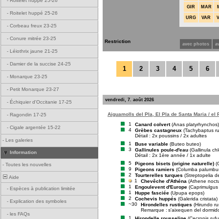
-
Roitelet huppé 25-26
GIR
MAR
-
Roitelet huppé 25-26
URG
VAR
-
Corbeau freux 23-25
-
Conure mitrée 23-25
Restriction
avec photos
a
-
Léiothrix jaune 21-25
-
Damier de la succise 24-25
1
2
3
4
5
6
-
Monarque 23-25
-
Petit Monarque 23-27
vendredi, 7. août 2026
-
Échiquier d'Occitanie 17-25
Aiguamolls del Pla, El Pla de Santa Maria / el
-
Ragondin 17-25
1
Canard colvert
(Anas platyrhynchos)
-
Cigale argentée 15-22
4
Grèbes castagneux
(Tachybaptus ruf
Détail : 2x poussins / 2x adultes
-
Les galeries
1
Buse variable
(Buteo buteo)
3
Gallinules poule-d'eau
(Gallinula ch
Information
Détail : 2x 1ère année / 1x adulte
5
Pigeons bisets (origine naturelle)
(
-
Toutes les nouvelles
9
Pigeons ramiers
(Columba palumbu
2
Tourterelles turques
(Streptopelia d
Aide
1
Chevêche d'Athéna
(Athene noct
1
Engoulevent d'Europe
(Caprimulgus
-
Espèces à publication limitée
1
Huppe fasciée
(Upupa epops)
2
Cochevis huppés
(Galerida cristata)
-
Explication des symboles
~30
Hirondelles rustiques
(Hirundo ru
Remarque :
s'aixequen del dormid
-
les FAQs
1
Hirondelle rousseline
(Cecropis rufu