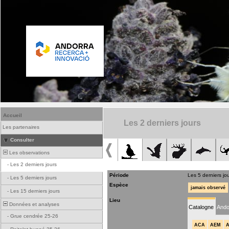
Accueil
Les 2 derniers jours
Les partenaires
Consulter
Les observations
-
Les 2 derniers jours
Période
Les 5 derniers jo
-
Les 5 derniers jours
Espèce
jamais observé
-
Les 15 derniers jours
Lieu
Données et analyses
Catalogne
Ando
-
Grue cendrée 25-26
ACA
AEM