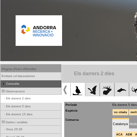
Pàgina d'inici d'Ornitho
Els darrers 2 dies
Entitats col·laboradores
Consulta
Observacions
-
Els darrers 2 dies
Període
Els darrers 5 dies
-
Els darrers 5 dies
Espècie
no citada
molt
-
Els darrers 15 dies
Comarca
Dades i anàlisis
Catalunya
Ando
-
Grua 25-26
ACA
AEM