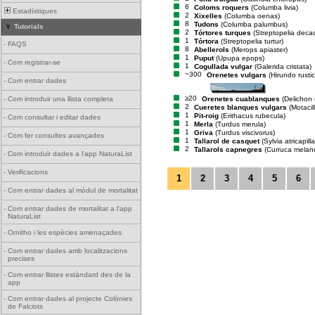
6
Coloms roquers
(Columba livia)
Estadístiques
2
Xixelles
(Columba oenas)
8
Tudons
(Columba palumbus)
Tutorials
2
Tórtores turques
(Streptopelia deca
1
Tórtora
(Streptopelia turtur)
-
FAQS
8
Abellerols
(Merops apiaster)
1
Puput
(Upupa epops)
-
Com registrar-se
1
Cogullada vulgar
(Galerida cristata)
~300
Orenetes vulgars
(Hirundo rusti
-
Com entrar dades
≥20
Orenetes cuablanques
(Delichon
-
Com introduir una llista completa
2
Cueretes blanques vulgars
(Motacil
1
Pit-roig
(Erithacus rubecula)
-
Com consultar i editar dades
1
Merla
(Turdus merula)
1
Griva
(Turdus viscivorus)
-
Com fer consultes avançades
1
Tallarol de casquet
(Sylvia atricapilla
2
Tallarols capnegres
(Curruca melan
-
Com introduir dades a l'app NaturaList
-
Verificacions
1
2
3
4
5
6
-
Com entrar dades al mòdul de mortalitat
-
Com entrar dades de mortalitat a l'app
NaturaList
-
Ornitho i les espècies amenaçades
-
Com entrar dades amb localitzacions
precises
-
Com entrar llistes estàndard des de la
app
-
Com entrar dades al projecte Colònies
de Falciots