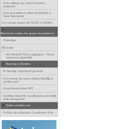
-
Com utilitzar els codis d'estudi o
projectes
-
Com actualitzar la llista d'espècies a
l'app NaturaList
Com entrar dades del SOCC a Ornitho
Recursos sobre els grups taxonòmics
-
Orquídies
Ocells
-
Identificació Circus pygargus - Circus
macrourus (juvenils)
Nocmig a Ornitho
-
El Nocmig- informació general
-
Com entrar les teves dades NocMig a
ornitho.cat?
-
Guia introductòria NFC
-
Catàleg visual de vocalitzacions d'ocells
amb sonograma
Sobre ornitho.cat
-
Política de privacitat i Condicions d'ús