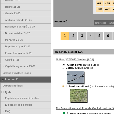
-
Reietó 25-26
GIR
MAR
-
Reietó 25-26
URG
VAR
-
Graula 23-25
-
Aratinga mitrada 23-25
Restricció
amb fotos
amb
-
Rossinyol del Japó 21-25
-
Brocat variable 24-25
1
2
3
4
5
6
-
Monarca 23-25
-
Papallona tigre 23-27
diumenge, 9. agost 2026
-
Escac ferruginós 17-25
Nulles [357/568] / Nulles (ACA)
-
Coipú 17-25
≥1
Aligot comú
(Buteo buteo)
-
Cigalella argentada 15-22
1
Cotoliu
(Lullula arborea)
-
Galeria d'imatges i sons
Informació
-
Darreres notícies
1
Botxí meridional
(Lanius meridionalis)
Ajuda
-
Espècies parcialment ocultes
-
Explicació dels símbols
Riu Francolí entre el Pont de Goi i el molí de l'
-
FAQ
1
Polla d'aigua
(Gallinula chloropus)