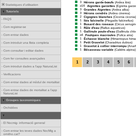
3
Hérons garde-bœufs
(Ardea ibis)
Statistiques d'utilisation
≥16
Aigrettes garzettes
(Egretta garze
3
Grandes Aigrettes
(Ardea alba)
Tutoriels
3
Hérons cendrés
(Ardea cinerea)
2
Cigognes blanches
(Ciconia ciconia)
-
FAQS
1
Ibis falcinelle
(Plegadis falcinellus)
1
Busard des roseaux
(Circus aerugi
-
Com registrar-se
1
Râle d'eau
(Rallus aquaticus)
1
Gallinule poule-d'eau
(Gallinula chl
≥4
-
Com entrar dades
Foulques macroules
(Fulica atra)
1
Échasse blanche
(Himantopus hima
1
Petit Gravelot
(Charadrius dubius)
-
Com introduir una llista completa
1
Gravelot à collier interrompu
(Anar
1
Bécasseau variable
(Calidris alpina)
-
Com consultar i editar dades
-
Com fer consultes avançades
1
2
3
4
5
6
-
Com introduir dades a l'app NaturaList
-
Verificacions
-
Com entrar dades al mòdul de mortalitat
-
Com entrar dades de mortalitat a l'app
NaturaList
Groupes taxonomiques
-
Orchidées
-
El Nocmig- informació general
-
Com entrar les teves dades NocMig a
ornitho.cat?