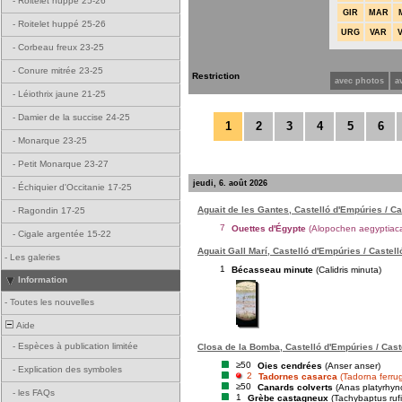
-
Roitelet huppé 25-26
GIR
MAR
-
Roitelet huppé 25-26
URG
VAR
-
Corbeau freux 23-25
-
Conure mitrée 23-25
Restriction
avec photos
a
-
Léiothrix jaune 21-25
-
Damier de la succise 24-25
1
2
3
4
5
6
-
Monarque 23-25
-
Petit Monarque 23-27
jeudi, 6. août 2026
-
Échiquier d'Occitanie 17-25
Aguait de les Gantes, Castelló d'Empúries / C
-
Ragondin 17-25
7
Ouettes d'Égypte
(Alopochen aegyptiac
-
Cigale argentée 15-22
Aguait Gall Marí, Castelló d'Empúries / Castel
-
Les galeries
1
Bécasseau minute
(Calidris minuta)
Information
-
Toutes les nouvelles
Aide
-
Espèces à publication limitée
Closa de la Bomba, Castelló d'Empúries / Cast
≥50
Oies cendrées
(Anser anser)
-
Explication des symboles
2
Tadornes casarca
(Tadorna ferru
≥50
Canards colverts
(Anas platyrhyn
-
les FAQs
1
Grèbe castagneux
(Tachybaptus rufic