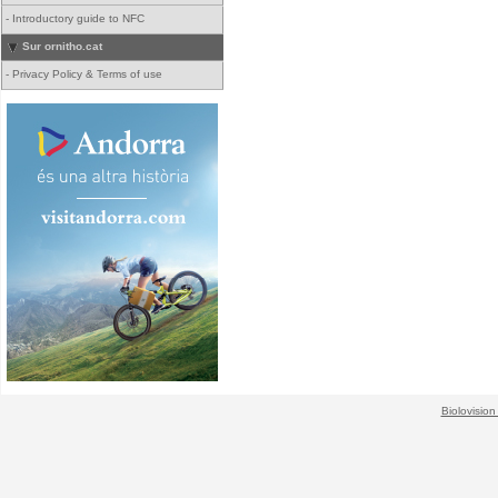
-
Introductory guide to NFC
Sur ornitho.cat
-
Privacy Policy & Terms of use
Biolovision