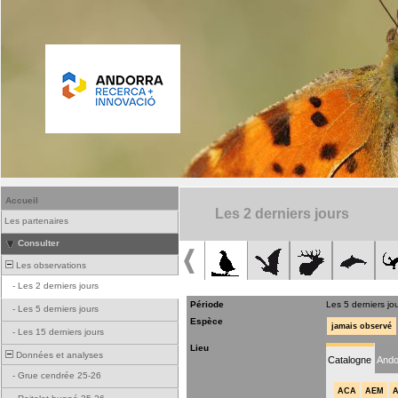
Accueil
Les 2 derniers jours
Les partenaires
Consulter
Les observations
-
Les 2 derniers jours
Période
Les 5 derniers jo
-
Les 5 derniers jours
Espèce
jamais observé
-
Les 15 derniers jours
Lieu
Données et analyses
Catalogne
Ando
-
Grue cendrée 25-26
ACA
AEM