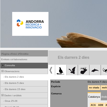
Pàgina d'inici d'Ornitho
Els darrers 2 dies
Entitats col·laboradores
Consulta
Observacions
-
Els darrers 2 dies
Període
Els darrers 5 dies
-
Els darrers 5 dies
Espècie
no citada
molt
-
Els darrers 15 dies
Comarca
Dades i anàlisis
Catalunya
Ando
-
Grua 25-26
ACA
AEM