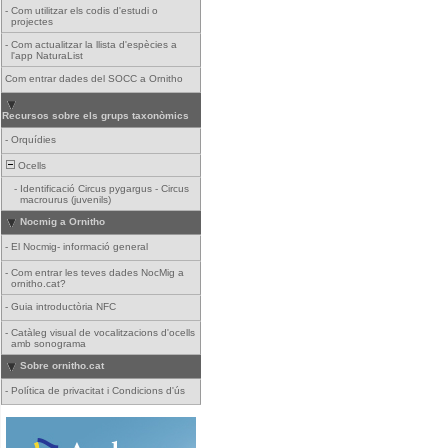
-
Com utilitzar els codis d'estudi o
projectes
-
Com actualitzar la llista d'espècies a
l'app NaturaList
Com entrar dades del SOCC a Ornitho
Recursos sobre els grups taxonòmics
-
Orquídies
Ocells
-
Identificació Circus pygargus - Circus
macrourus (juvenils)
Nocmig a Ornitho
-
El Nocmig- informació general
-
Com entrar les teves dades NocMig a
ornitho.cat?
-
Guia introductòria NFC
-
Catàleg visual de vocalitzacions d'ocells
amb sonograma
Sobre ornitho.cat
-
Política de privacitat i Condicions d'ús