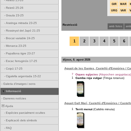
-
Reietó 25-26
GIR
MAR
-
Reietó 25-26
URG
VAR
-
Graula 23-25
-
Aratinga mitrada 23-25
Restricció
amb fotos
amb
-
Rossinyol del Japó 21-25
-
Brocat variable 24-25
1
2
3
4
5
6
-
Monarca 23-25
-
Papallona tigre 23-27
dijous, 6. agost 2026
-
Escac ferruginós 17-25
Aguait de les Gantes, Castelló d'Empúries / C
-
Coipú 17-25
7
Oques egípcies
(Alopochen aegyptiaca)
-
Cigalella argentada 15-22
1
Gamba roja vulgar
(Tringa totanus)
-
Galeria d'imatges i sons
Informació
-
Darreres notícies
Aguait Gall Marí, Castelló d'Empúries / Castel
Ajuda
1
Territ menut
(Calidris minuta)
-
Espècies parcialment ocultes
-
Explicació dels símbols
-
FAQ