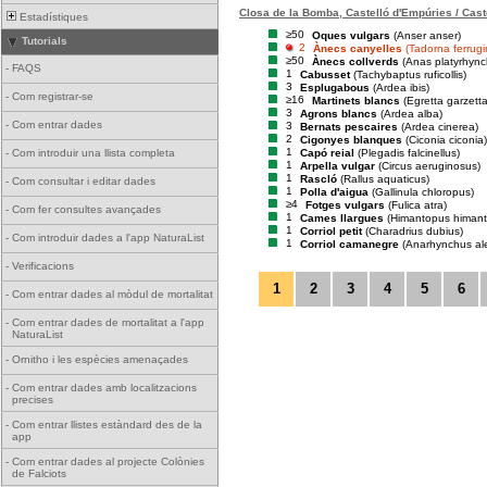
Closa de la Bomba, Castelló d'Empúries / Cast
Estadístiques
≥50
Oques vulgars
(Anser anser)
Tutorials
2
Ànecs canyelles
(Tadorna ferrug
≥50
Ànecs collverds
(Anas platyrhync
-
FAQS
1
Cabusset
(Tachybaptus ruficollis)
3
Esplugabous
(Ardea ibis)
-
Com registrar-se
≥16
Martinets blancs
(Egretta garzetta
3
Agrons blancs
(Ardea alba)
-
Com entrar dades
3
Bernats pescaires
(Ardea cinerea)
2
Cigonyes blanques
(Ciconia ciconia)
1
Capó reial
(Plegadis falcinellus)
-
Com introduir una llista completa
1
Arpella vulgar
(Circus aeruginosus)
1
Rascló
(Rallus aquaticus)
-
Com consultar i editar dades
1
Polla d'aigua
(Gallinula chloropus)
≥4
Fotges vulgars
(Fulica atra)
-
Com fer consultes avançades
1
Cames llargues
(Himantopus himan
1
Corriol petit
(Charadrius dubius)
-
Com introduir dades a l'app NaturaList
1
Corriol camanegre
(Anarhynchus al
-
Verificacions
1
2
3
4
5
6
-
Com entrar dades al mòdul de mortalitat
-
Com entrar dades de mortalitat a l'app
NaturaList
-
Ornitho i les espècies amenaçades
-
Com entrar dades amb localitzacions
precises
-
Com entrar llistes estàndard des de la
app
-
Com entrar dades al projecte Colònies
de Falciots