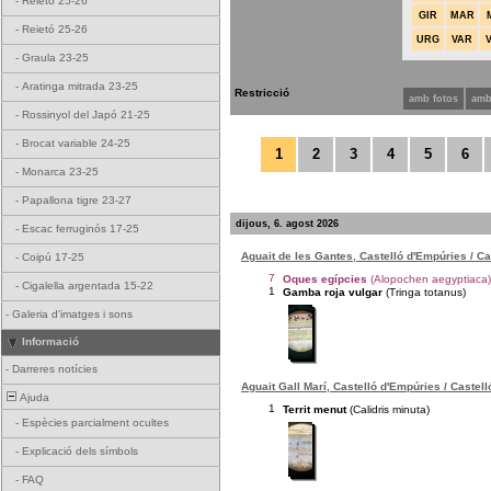
-
Reietó 25-26
GIR
MAR
-
Reietó 25-26
URG
VAR
-
Graula 23-25
-
Aratinga mitrada 23-25
Restricció
amb fotos
amb
-
Rossinyol del Japó 21-25
-
Brocat variable 24-25
1
2
3
4
5
6
-
Monarca 23-25
-
Papallona tigre 23-27
dijous, 6. agost 2026
-
Escac ferruginós 17-25
Aguait de les Gantes, Castelló d'Empúries / C
-
Coipú 17-25
7
Oques egípcies
(Alopochen aegyptiaca)
-
Cigalella argentada 15-22
1
Gamba roja vulgar
(Tringa totanus)
-
Galeria d'imatges i sons
Informació
-
Darreres notícies
Aguait Gall Marí, Castelló d'Empúries / Castel
Ajuda
1
Territ menut
(Calidris minuta)
-
Espècies parcialment ocultes
-
Explicació dels símbols
-
FAQ