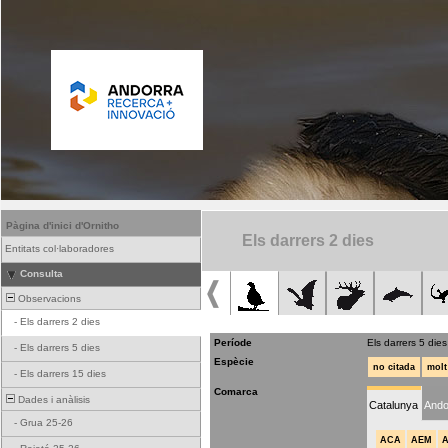
Pàgina d'inici d'Ornitho
Els darrers 2 dies
Entitats col·laboradores
Consulta
Observacions
-
Els darrers 2 dies
Període
Els darrers 5 dies
-
Els darrers 5 dies
Espècie
no citada
molt
-
Els darrers 15 dies
Comarca
Dades i anàlisis
Catalunya
Ando
-
Grua 25-26
ACA
AEM