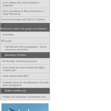
-
Com utilitzar els codis d'estudi o
projectes
-
Com actualitzar la llista d'espècies a
l'app NaturaList
Com entrar dades del SOCC a Ornitho
Recursos sobre els grups taxonòmics
-
Orquídies
Ocells
-
Identificació Circus pygargus - Circus
macrourus (juvenils)
Nocmig a Ornitho
-
El Nocmig- informació general
-
Com entrar les teves dades NocMig a
ornitho.cat?
-
Guia introductòria NFC
-
Catàleg visual de vocalitzacions d'ocells
amb sonograma
Sobre ornitho.cat
-
Política de privacitat i Condicions d'ús