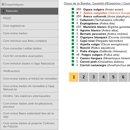
Closa de la Bomba, Castelló d'Empúries / Cast
Estadístiques
≥50
Oques vulgars
(Anser anser)
Tutorials
2
Ànecs canyelles
(Tadorna ferrug
≥50
Ànecs collverds
(Anas platyrhync
-
FAQS
1
Cabusset
(Tachybaptus ruficollis)
3
Esplugabous
(Ardea ibis)
-
Com registrar-se
≥16
Martinets blancs
(Egretta garzetta
3
Agrons blancs
(Ardea alba)
-
Com entrar dades
3
Bernats pescaires
(Ardea cinerea)
2
Cigonyes blanques
(Ciconia ciconia)
1
Capó reial
(Plegadis falcinellus)
-
Com introduir una llista completa
1
Arpella vulgar
(Circus aeruginosus)
1
Rascló
(Rallus aquaticus)
-
Com consultar i editar dades
1
Polla d'aigua
(Gallinula chloropus)
≥4
Fotges vulgars
(Fulica atra)
-
Com fer consultes avançades
1
Cames llargues
(Himantopus himan
1
Corriol petit
(Charadrius dubius)
-
Com introduir dades a l'app NaturaList
1
Corriol camanegre
(Anarhynchus al
-
Verificacions
1
2
3
4
5
6
-
Com entrar dades al mòdul de mortalitat
-
Com entrar dades de mortalitat a l'app
NaturaList
-
Ornitho i les espècies amenaçades
-
Com entrar dades amb localitzacions
precises
-
Com entrar llistes estàndard des de la
app
-
Com entrar dades al projecte Colònies
de Falciots