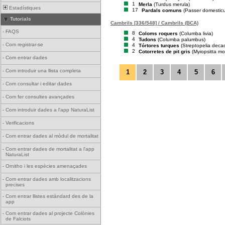
1
Merla
(Turdus merula)
Estadístiques
17
Pardals comuns
(Passer domestic
Tutorials
Cambrils [336/548] / Cambrils (BCA)
-
FAQS
8
Coloms roquers
(Columba livia)
4
Tudons
(Columba palumbus)
-
Com registrar-se
4
Tórtores turques
(Streptopelia deca
2
Cotorretes de pit gris
(Myiopsitta m
-
Com entrar dades
-
Com introduir una llista completa
1
2
3
4
5
6
-
Com consultar i editar dades
-
Com fer consultes avançades
-
Com introduir dades a l'app NaturaList
-
Verificacions
-
Com entrar dades al mòdul de mortalitat
-
Com entrar dades de mortalitat a l'app
NaturaList
-
Ornitho i les espècies amenaçades
-
Com entrar dades amb localitzacions
precises
-
Com entrar llistes estàndard des de la
app
-
Com entrar dades al projecte Colònies
de Falciots