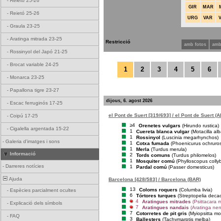
-
Reietó 25-26
GIR
MAR
-
Reietó 25-26
URG
VAR
-
Graula 23-25
-
Aratinga mitrada 23-25
Restricció
amb fotos
amb
-
Rossinyol del Japó 21-25
-
Brocat variable 24-25
1
2
3
4
5
6
-
Monarca 23-25
-
Papallona tigre 23-27
dijous, 6. agost 2026
-
Escac ferruginós 17-25
el Pont de Suert [319/693] / el Pont de Suert (A
-
Coipú 17-25
≥4
Orenetes vulgars
(Hirundo rustica)
-
Cigalella argentada 15-22
1
Cuereta blanca vulgar
(Motacilla alb
1
Rossinyol
(Luscinia megarhynchos)
-
Galeria d'imatges i sons
1
Cotxa fumada
(Phoenicurus ochruro
1
Merla
(Turdus merula)
Informació
2
Tords comuns
(Turdus philomelos)
1
Mosquiter comú
(Phylloscopus collyb
-
Darreres notícies
1
Pardal comú
(Passer domesticus)
Ajuda
Barcelona [428/583] / Barcelona (BAR)
13
Coloms roquers
(Columba livia)
-
Espècies parcialment ocultes
6
Tórtores turques
(Streptopelia deca
4
Aratingues mitrades
(Psittacara m
-
Explicació dels símbols
7
Aratingues nandais
(Aratinga ne
7
Cotorretes de pit gris
(Myiopsitta m
-
FAQ
3
Ballesters
(Tachymarptis melba)