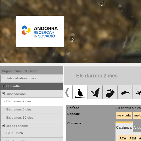
Pàgina d'inici d'Ornitho
Els darrers 2 dies
Entitats col·laboradores
Consulta
Observacions
-
Els darrers 2 dies
Període
Els darrers 5 dies
-
Els darrers 5 dies
Espècie
no citada
molt
-
Els darrers 15 dies
Comarca
Dades i anàlisis
Catalunya
Ando
-
Grua 25-26
ACA
AEM