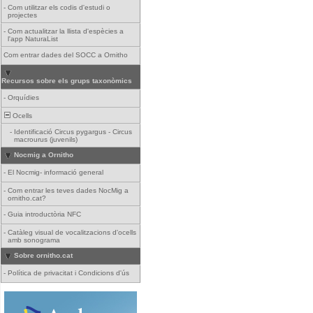
-
Com utilitzar els codis d'estudi o
projectes
-
Com actualitzar la llista d'espècies a
l'app NaturaList
Com entrar dades del SOCC a Ornitho
Recursos sobre els grups taxonòmics
-
Orquídies
Ocells
-
Identificació Circus pygargus - Circus
macrourus (juvenils)
Nocmig a Ornitho
-
El Nocmig- informació general
-
Com entrar les teves dades NocMig a
ornitho.cat?
-
Guia introductòria NFC
-
Catàleg visual de vocalitzacions d'ocells
amb sonograma
Sobre ornitho.cat
-
Política de privacitat i Condicions d'ús