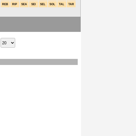
REB
RIP
SEA
SEI
SEL
SOL
TAL
TAR