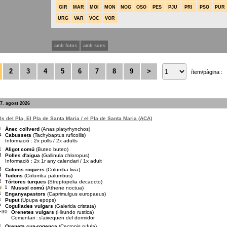
GIR
MAR
MOI
MON
NOG
OSO
PES
PJU
PRI
PSO
PUR
URG
VAR
VOC
VOR
amb fotos
amb sons
2
3
4
5
6
7
8
9
>
ítem/pàgina :
7. agost 2026
s del Pla, El Pla de Santa Maria / el Pla de Santa Maria (ACA)
1
Ànec collverd
(Anas platyrhynchos)
4
Cabussets
(Tachybaptus ruficollis)
Informació : 2x polls / 2x adults
1
Aligot comú
(Buteo buteo)
3
Polles d'aigua
(Gallinula chloropus)
Informació : 2x 1r any calendari / 1x adult
5
Coloms roquers
(Columba livia)
9
Tudons
(Columba palumbus)
2
Tórtores turques
(Streptopelia decaocto)
1
Mussol comú
(Athene noctua)
1
Enganyapastors
(Caprimulgus europaeus)
1
Puput
(Upupa epops)
2
Cogullades vulgars
(Galerida cristata)
~30
Orenetes vulgars
(Hirundo rustica)
Comentari :
s'aixequen del dormidor
1
Oreneta cua-rogenca
(Cecropis rufula)