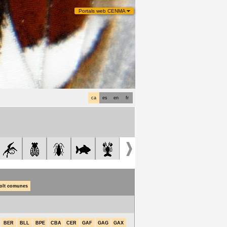
Portals web CENMA
ca
es
en
fr
olt comunes
BER
BLL
BPE
CBA
CER
GAF
GAG
GAX