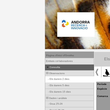
Pàgina d'inici d'Ornitho
Els
Entitats col·laboradores
Consulta
Observacions
-
Els darrers 2 dies
Període
-
Els darrers 5 dies
Espècie
-
Els darrers 15 dies
Comarca
Dades i anàlisis
-
Grua 25-26