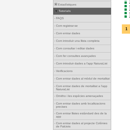
Estadístiques
Tutorials
-
FAQS
-
Com registrar-se
1
-
Com entrar dades
-
Com introduir una llista completa
-
Com consultar i editar dades
-
Com fer consultes avançades
-
Com introduir dades a l'app NaturaList
-
Verificacions
-
Com entrar dades al mòdul de mortalitat
-
Com entrar dades de mortalitat a l'app
NaturaList
-
Ornitho i les espècies amenaçades
-
Com entrar dades amb localitzacions
precises
-
Com entrar llistes estàndard des de la
app
-
Com entrar dades al projecte Colònies
de Falciots