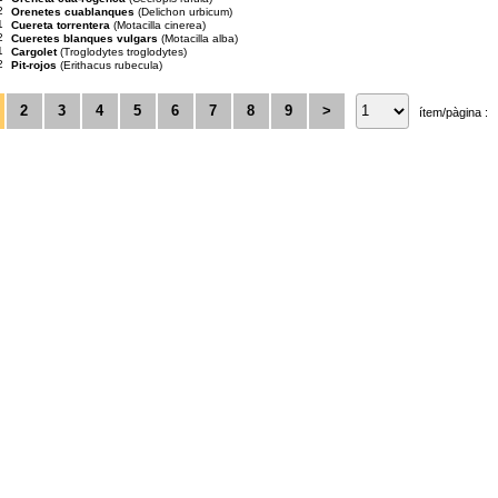
2
Orenetes cuablanques
(Delichon urbicum)
1
Cuereta torrentera
(Motacilla cinerea)
2
Cueretes blanques vulgars
(Motacilla alba)
1
Cargolet
(Troglodytes troglodytes)
2
Pit-rojos
(Erithacus rubecula)
2
3
4
5
6
7
8
9
>
ítem/pàgina :