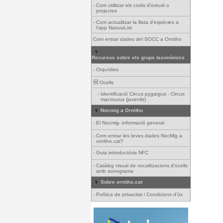
-
Com utilitzar els codis d'estudi o
projectes
-
Com actualitzar la llista d'espècies a
l'app NaturaList
Com entrar dades del SOCC a Ornitho
Recursos sobre els grups taxonòmics
-
Orquídies
Ocells
-
Identificació Circus pygargus - Circus
macrourus (juvenils)
Nocmig a Ornitho
-
El Nocmig- informació general
-
Com entrar les teves dades NocMig a
ornitho.cat?
-
Guia introductòria NFC
-
Catàleg visual de vocalitzacions d'ocells
amb sonograma
Sobre ornitho.cat
-
Política de privacitat i Condicions d'ús