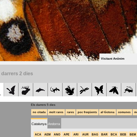
Visitant Anònim
 darrers 2 dies
Els darrers 5 dies
no citada
molt rares
rares
poc freqüents
al·lòctona
comunes
m
Catalunya
Andorra
ACA
AEM
ANO
APE
ARI
AUR
BAG
BAR
BCA
BEB
BEM