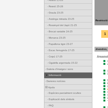
-
Reietó 25-26
-
Reietó 25-26
-
Graula 23-25
-
Aratinga mitrada 23-25
Restricció
-
Rossinyol del Japó 21-25
-
Brocat variable 24-25
1
-
Monarca 23-25
-
Papallona tigre 23-27
divendres, 
-
Escac ferruginós 17-25
Aiguamoll
-
Coipú 17-25
-
Cigalella argentada 15-22
-
Galeria d'imatges i sons
Informació
-
Darreres notícies
Ajuda
-
Espècies parcialment ocultes
-
Explicació dels símbols
-
FAQ