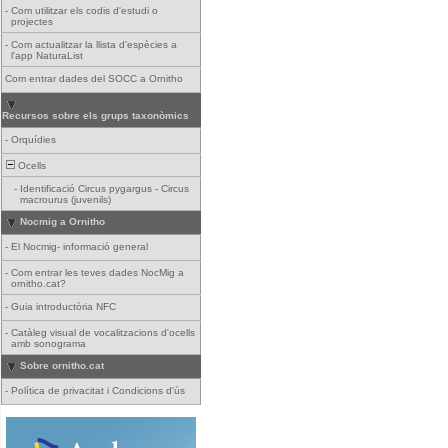
-
Com utilitzar els codis d'estudi o
projectes
-
Com actualitzar la llista d'espècies a
l'app NaturaList
Com entrar dades del SOCC a Ornitho
Recursos sobre els grups taxonòmics
-
Orquídies
Ocells
-
Identificació Circus pygargus - Circus
macrourus (juvenils)
Nocmig a Ornitho
-
El Nocmig- informació general
-
Com entrar les teves dades NocMig a
ornitho.cat?
-
Guia introductòria NFC
-
Catàleg visual de vocalitzacions d'ocells
amb sonograma
Sobre ornitho.cat
-
Política de privacitat i Condicions d'ús