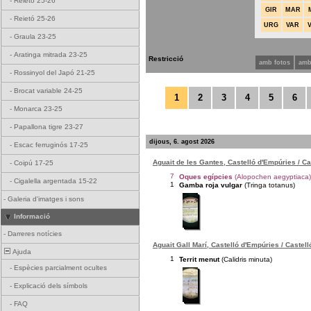
-
Reietó 25-26
GIR
MAR
-
Reietó 25-26
URG
VAR
-
Graula 23-25
-
Aratinga mitrada 23-25
Restricció
amb fotos
amb
-
Rossinyol del Japó 21-25
-
Brocat variable 24-25
1
2
3
4
5
6
-
Monarca 23-25
-
Papallona tigre 23-27
dijous, 6. agost 2026
-
Escac ferruginós 17-25
Aguait de les Gantes, Castelló d'Empúries / C
-
Coipú 17-25
7
Oques egípcies
(Alopochen aegyptiaca)
-
Cigalella argentada 15-22
1
Gamba roja vulgar
(Tringa totanus)
-
Galeria d'imatges i sons
Informació
-
Darreres notícies
Aguait Gall Marí, Castelló d'Empúries / Castel
Ajuda
1
Territ menut
(Calidris minuta)
-
Espècies parcialment ocultes
-
Explicació dels símbols
-
FAQ