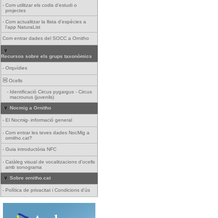
-
Com utilitzar els codis d'estudi o
projectes
-
Com actualitzar la llista d'espècies a
l'app NaturaList
Com entrar dades del SOCC a Ornitho
Recursos sobre els grups taxonòmics
-
Orquídies
Ocells
-
Identificació Circus pygargus - Circus
macrourus (juvenils)
Nocmig a Ornitho
-
El Nocmig- informació general
-
Com entrar les teves dades NocMig a
ornitho.cat?
-
Guia introductòria NFC
-
Catàleg visual de vocalitzacions d'ocells
amb sonograma
Sobre ornitho.cat
-
Política de privacitat i Condicions d'ús