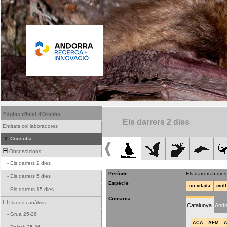
Pàgina d'inici d'Ornitho
Els darrers 2 dies
Entitats col·laboradores
Consulta
Observacions
-
Els darrers 2 dies
Període
Els darrers 5 dies
-
Els darrers 5 dies
Espècie
no citada
molt
-
Els darrers 15 dies
Comarca
Dades i anàlisis
Catalunya
Ando
-
Grua 25-26
ACA
AEM