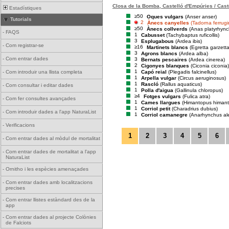
Closa de la Bomba, Castelló d'Empúries / Cast
Estadístiques
≥50
Oques vulgars
(Anser anser)
Tutorials
2
Ànecs canyelles
(Tadorna ferrug
≥50
Ànecs collverds
(Anas platyrhync
-
FAQS
1
Cabusset
(Tachybaptus ruficollis)
3
Esplugabous
(Ardea ibis)
-
Com registrar-se
≥16
Martinets blancs
(Egretta garzetta
3
Agrons blancs
(Ardea alba)
-
Com entrar dades
3
Bernats pescaires
(Ardea cinerea)
2
Cigonyes blanques
(Ciconia ciconia)
1
Capó reial
(Plegadis falcinellus)
-
Com introduir una llista completa
1
Arpella vulgar
(Circus aeruginosus)
1
Rascló
(Rallus aquaticus)
-
Com consultar i editar dades
1
Polla d'aigua
(Gallinula chloropus)
≥4
Fotges vulgars
(Fulica atra)
-
Com fer consultes avançades
1
Cames llargues
(Himantopus himan
1
Corriol petit
(Charadrius dubius)
-
Com introduir dades a l'app NaturaList
1
Corriol camanegre
(Anarhynchus al
-
Verificacions
1
2
3
4
5
6
-
Com entrar dades al mòdul de mortalitat
-
Com entrar dades de mortalitat a l'app
NaturaList
-
Ornitho i les espècies amenaçades
-
Com entrar dades amb localitzacions
precises
-
Com entrar llistes estàndard des de la
app
-
Com entrar dades al projecte Colònies
de Falciots