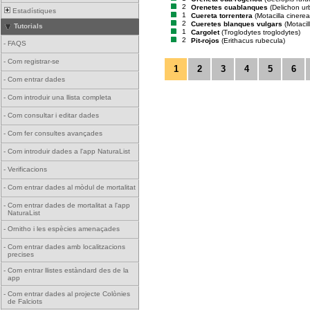
2
Orenetes cuablanques
(Delichon ur
Estadístiques
1
Cuereta torrentera
(Motacilla cinerea
2
Cueretes blanques vulgars
(Motacil
Tutorials
1
Cargolet
(Troglodytes troglodytes)
2
Pit-rojos
(Erithacus rubecula)
-
FAQS
-
Com registrar-se
1
2
3
4
5
6
-
Com entrar dades
-
Com introduir una llista completa
-
Com consultar i editar dades
-
Com fer consultes avançades
-
Com introduir dades a l'app NaturaList
-
Verificacions
-
Com entrar dades al mòdul de mortalitat
-
Com entrar dades de mortalitat a l'app
NaturaList
-
Ornitho i les espècies amenaçades
-
Com entrar dades amb localitzacions
precises
-
Com entrar llistes estàndard des de la
app
-
Com entrar dades al projecte Colònies
de Falciots