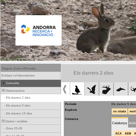
Pàgina d'inici d'Ornitho
Els darrers 2 dies
Entitats col·laboradores
Consulta
Observacions
-
Els darrers 2 dies
Període
Els darrers 5 dies
-
Els darrers 5 dies
Espècie
no citada
molt
-
Els darrers 15 dies
Comarca
Dades i anàlisis
Catalunya
Ando
-
Grua 25-26
ACA
AEM