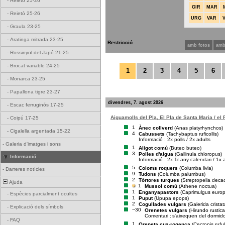
-
Reietó 25-26
GIR
MAR
-
Reietó 25-26
URG
VAR
-
Graula 23-25
-
Aratinga mitrada 23-25
Restricció
amb fotos
amb
-
Rossinyol del Japó 21-25
-
Brocat variable 24-25
1
2
3
4
5
6
-
Monarca 23-25
-
Papallona tigre 23-27
divendres, 7. agost 2026
-
Escac ferruginós 17-25
Aiguamolls del Pla, El Pla de Santa Maria / el
-
Coipú 17-25
1
Ànec collverd
(Anas platyrhynchos)
-
Cigalella argentada 15-22
4
Cabussets
(Tachybaptus ruficollis)
Informació : 2x polls / 2x adults
-
Galeria d'imatges i sons
1
Aligot comú
(Buteo buteo)
3
Polles d'aigua
(Gallinula chloropus)
Informació
Informació : 2x 1r any calendari / 1x 
5
Coloms roquers
(Columba livia)
-
Darreres notícies
9
Tudons
(Columba palumbus)
2
Tórtores turques
(Streptopelia deca
Ajuda
1
Mussol comú
(Athene noctua)
1
Enganyapastors
(Caprimulgus euro
-
Espècies parcialment ocultes
1
Puput
(Upupa epops)
2
Cogullades vulgars
(Galerida cristat
-
Explicació dels símbols
~30
Orenetes vulgars
(Hirundo rustica
Comentari :
s'aixequen del dormid
-
FAQ
1
Oreneta cua-rogenca
(Cecropis rufu