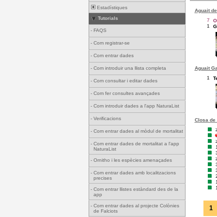
Estadístiques
Aguait de
Tutorials
7
O
1
G
-
FAQS
-
Com registrar-se
-
Com entrar dades
Aguait Ga
-
Com introduir una llista completa
1
T
-
Com consultar i editar dades
-
Com fer consultes avançades
-
Com introduir dades a l'app NaturaList
-
Verificacions
Closa de 
-
Com entrar dades al mòdul de mortalitat
-
Com entrar dades de mortalitat a l'app
NaturaList
-
Ornitho i les espècies amenaçades
-
Com entrar dades amb localitzacions
precises
-
Com entrar llistes estàndard des de la
app
-
Com entrar dades al projecte Colònies
1
de Falciots