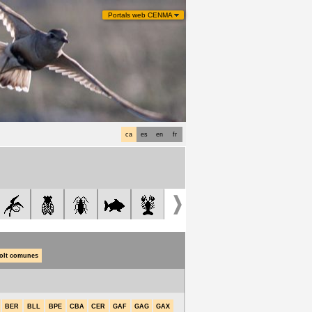
Portals web CENMA
ca
es
en
fr
olt comunes
BER
BLL
BPE
CBA
CER
GAF
GAG
GAX