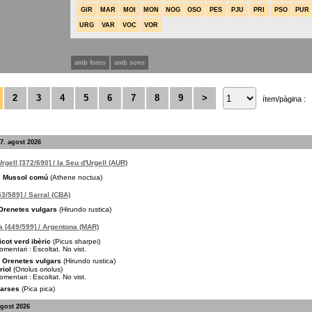
GIR
MAR
MOI
MON
NOG
OSO
PES
PJU
PRI
PSO
PUR
URG
VAR
VOC
VOR
amb fotos
amb sons
2
3
4
5
6
7
8
9
>
ítem/pàgina :
7. agost 2026
Urgell [372/690] / la Seu d'Urgell (AUR)
Mussol comú
(Athene noctua)
53/589] / Sarral (CBA)
Orenetes vulgars
(Hirundo rustica)
 [449/599] / Argentona (MAR)
icot verd ibèric
(Picus sharpei)
omentari :
Escoltat. No vist.
Orenetes vulgars
(Hirundo rustica)
riol
(Oriolus oriolus)
omentari :
Escoltat. No vist.
arses
(Pica pica)
agost 2026