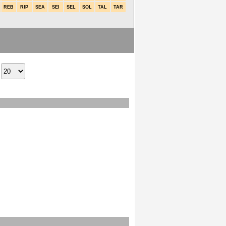
REB
RIP
SEA
SEI
SEL
SOL
TAL
TAR