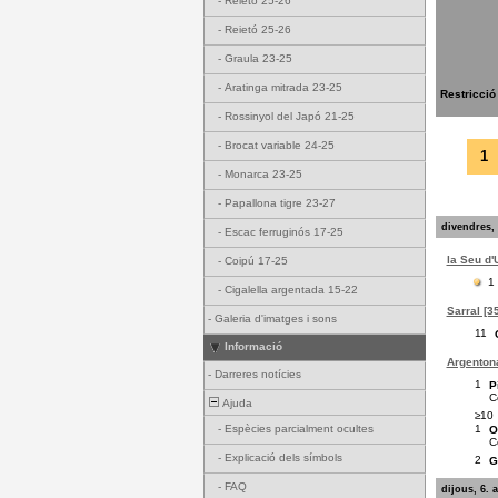
-
Reietó 25-26
-
Reietó 25-26
-
Graula 23-25
-
Aratinga mitrada 23-25
Restricció
-
Rossinyol del Japó 21-25
-
Brocat variable 24-25
1
-
Monarca 23-25
-
Papallona tigre 23-27
divendres, 
-
Escac ferruginós 17-25
la Seu d'
-
Coipú 17-25
1
-
Cigalella argentada 15-22
Sarral [3
-
Galeria d'imatges i sons
11
Informació
Argentona
-
Darreres notícies
1
P
C
Ajuda
≥10
1
-
Espècies parcialment ocultes
O
C
-
Explicació dels símbols
2
G
-
FAQ
dijous, 6. 