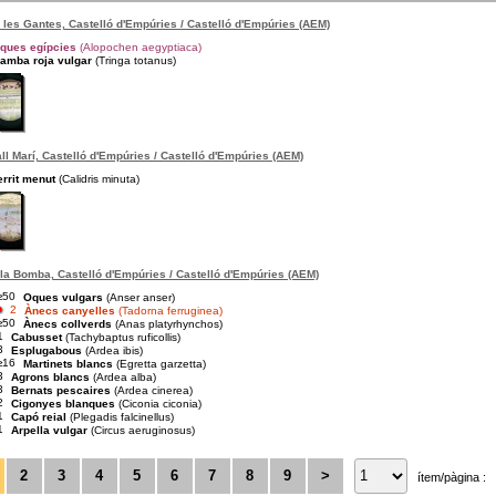
 les Gantes, Castelló d'Empúries / Castelló d'Empúries (AEM)
ques egípcies
(Alopochen aegyptiaca)
amba roja vulgar
(Tringa totanus)
ll Marí, Castelló d'Empúries / Castelló d'Empúries (AEM)
errit menut
(Calidris minuta)
la Bomba, Castelló d'Empúries / Castelló d'Empúries (AEM)
≥50
Oques vulgars
(Anser anser)
2
Ànecs canyelles
(Tadorna ferruginea)
≥50
Ànecs collverds
(Anas platyrhynchos)
1
Cabusset
(Tachybaptus ruficollis)
3
Esplugabous
(Ardea ibis)
≥16
Martinets blancs
(Egretta garzetta)
3
Agrons blancs
(Ardea alba)
3
Bernats pescaires
(Ardea cinerea)
2
Cigonyes blanques
(Ciconia ciconia)
1
Capó reial
(Plegadis falcinellus)
1
Arpella vulgar
(Circus aeruginosus)
2
3
4
5
6
7
8
9
>
ítem/pàgina :