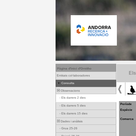
Pàgina d'inici d'Ornitho
Els
Entitats col·laboradores
Consulta
Observacions
-
Els darrers 2 dies
Període
-
Els darrers 5 dies
Espècie
-
Els darrers 15 dies
Comarca
Dades i anàlisis
-
Grua 25-26