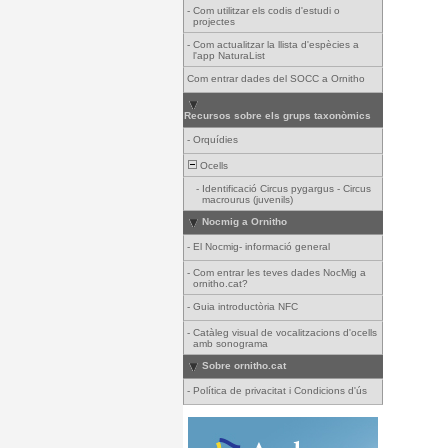
-
Com utilitzar els codis d'estudi o
projectes
-
Com actualitzar la llista d'espècies a
l'app NaturaList
Com entrar dades del SOCC a Ornitho
Recursos sobre els grups taxonòmics
-
Orquídies
Ocells
-
Identificació Circus pygargus - Circus
macrourus (juvenils)
Nocmig a Ornitho
-
El Nocmig- informació general
-
Com entrar les teves dades NocMig a
ornitho.cat?
-
Guia introductòria NFC
-
Catàleg visual de vocalitzacions d'ocells
amb sonograma
Sobre ornitho.cat
-
Política de privacitat i Condicions d'ús