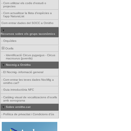
-
Com utilitzar els codis d'estudi o
projectes
-
Com actualitzar la llista d'espècies a
l'app NaturaList
Com entrar dades del SOCC a Ornitho
Recursos sobre els grups taxonòmics
-
Orquídies
Ocells
-
Identificació Circus pygargus - Circus
macrourus (juvenils)
Nocmig a Ornitho
-
El Nocmig- informació general
-
Com entrar les teves dades NocMig a
ornitho.cat?
-
Guia introductòria NFC
-
Catàleg visual de vocalitzacions d'ocells
amb sonograma
Sobre ornitho.cat
-
Política de privacitat i Condicions d'ús