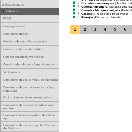
2
Orenetes cuablanques
(Delichon ur
Estadístiques
1
Cuereta torrentera
(Motacilla cinerea
2
Cueretes blanques vulgars
(Motacil
Tutorials
1
Cargolet
(Troglodytes troglodytes)
2
Pit-rojos
(Erithacus rubecula)
-
FAQS
-
Com registrar-se
1
2
3
4
5
6
-
Com entrar dades
-
Com introduir una llista completa
-
Com consultar i editar dades
-
Com fer consultes avançades
-
Com introduir dades a l'app NaturaList
-
Verificacions
-
Com entrar dades al mòdul de mortalitat
-
Com entrar dades de mortalitat a l'app
NaturaList
-
Ornitho i les espècies amenaçades
-
Com entrar dades amb localitzacions
precises
-
Com entrar llistes estàndard des de la
app
-
Com entrar dades al projecte Colònies
de Falciots