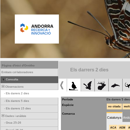
Pàgina d'inici d'Ornitho
Els darrers 2 dies
Entitats col·laboradores
Consulta
Observacions
-
Els darrers 2 dies
Període
Els darrers 5 dies
-
Els darrers 5 dies
Espècie
no citada
molt
-
Els darrers 15 dies
Comarca
Dades i anàlisis
Catalunya
Ando
-
Grua 25-26
ACA
AEM