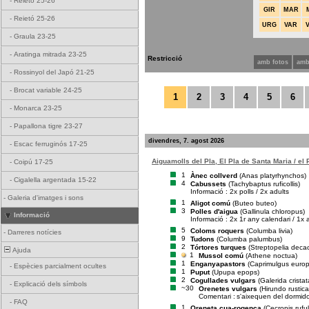
-
Reietó 25-26
GIR
MAR
-
Reietó 25-26
URG
VAR
-
Graula 23-25
-
Aratinga mitrada 23-25
Restricció
amb fotos
amb
-
Rossinyol del Japó 21-25
-
Brocat variable 24-25
1
2
3
4
5
6
-
Monarca 23-25
-
Papallona tigre 23-27
divendres, 7. agost 2026
-
Escac ferruginós 17-25
Aiguamolls del Pla, El Pla de Santa Maria / el
-
Coipú 17-25
1
Ànec collverd
(Anas platyrhynchos)
-
Cigalella argentada 15-22
4
Cabussets
(Tachybaptus ruficollis)
Informació : 2x polls / 2x adults
-
Galeria d'imatges i sons
1
Aligot comú
(Buteo buteo)
3
Polles d'aigua
(Gallinula chloropus)
Informació
Informació : 2x 1r any calendari / 1x 
5
Coloms roquers
(Columba livia)
-
Darreres notícies
9
Tudons
(Columba palumbus)
2
Tórtores turques
(Streptopelia deca
Ajuda
1
Mussol comú
(Athene noctua)
1
Enganyapastors
(Caprimulgus euro
-
Espècies parcialment ocultes
1
Puput
(Upupa epops)
2
Cogullades vulgars
(Galerida cristat
-
Explicació dels símbols
~30
Orenetes vulgars
(Hirundo rustica
Comentari :
s'aixequen del dormid
-
FAQ
1
Oreneta cua-rogenca
(Cecropis rufu