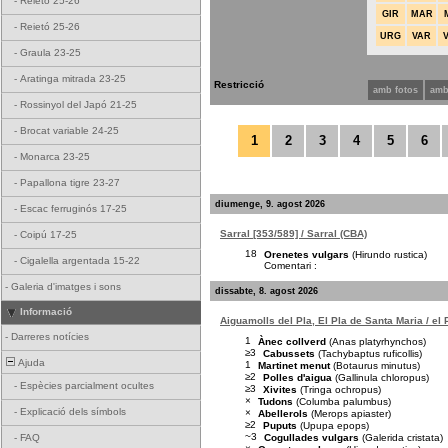
-
Reietó 25-26
GIR
MAR
-
Reietó 25-26
URG
VAR
-
Graula 23-25
-
Aratinga mitrada 23-25
Restricció
amb fotos
amb
-
Rossinyol del Japó 21-25
-
Brocat variable 24-25
1
2
3
4
5
6
-
Monarca 23-25
-
Papallona tigre 23-27
diumenge, 9. agost 2026
-
Escac ferruginós 17-25
Sarral [353/589] / Sarral (CBA)
-
Coipú 17-25
18
Orenetes vulgars
(Hirundo rustica)
-
Cigalella argentada 15-22
Comentari :
-
Galeria d'imatges i sons
dissabte, 8. agost 2026
Informació
Aiguamolls del Pla, El Pla de Santa Maria / el
-
Darreres notícies
1
Ànec collverd
(Anas platyrhynchos)
≥3
Cabussets
(Tachybaptus ruficollis)
Ajuda
1
Martinet menut
(Botaurus minutus)
≥2
Polles d'aigua
(Gallinula chloropus)
-
Espècies parcialment ocultes
≥3
Xivites
(Tringa ochropus)
×
Tudons
(Columba palumbus)
-
Explicació dels símbols
×
Abellerols
(Merops apiaster)
≥2
Puputs
(Upupa epops)
~3
Cogullades vulgars
(Galerida cristata)
-
FAQ