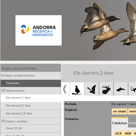
Pàgina d'inici d'Ornitho
Els darrers 2 dies
Entitats col·laboradores
Consulta
Observacions
-
Els darrers 2 dies
Període
Els darrers 5 dies
-
Els darrers 5 dies
Espècie
no citada
molt
-
Els darrers 15 dies
Comarca
Dades i anàlisis
Catalunya
Ando
-
Grua 25-26
ACA
AEM