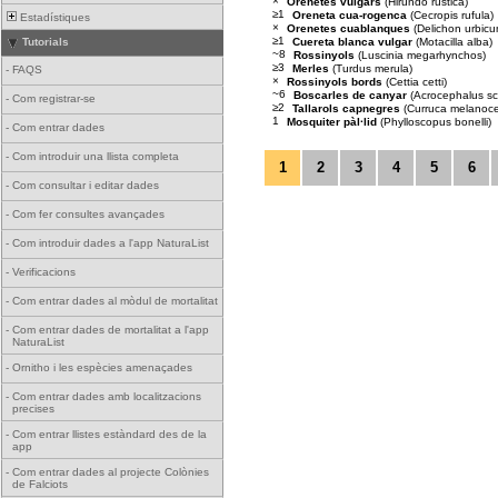
×
Orenetes vulgars
(Hirundo rustica)
≥1
Oreneta cua-rogenca
(Cecropis rufula)
Estadístiques
×
Orenetes cuablanques
(Delichon urbicu
≥1
Cuereta blanca vulgar
(Motacilla alba)
Tutorials
~8
Rossinyols
(Luscinia megarhynchos)
≥3
Merles
(Turdus merula)
-
FAQS
×
Rossinyols bords
(Cettia cetti)
~6
Boscarles de canyar
(Acrocephalus sc
-
Com registrar-se
≥2
Tallarols capnegres
(Curruca melanoc
1
Mosquiter pàl·lid
(Phylloscopus bonelli)
-
Com entrar dades
-
Com introduir una llista completa
1
2
3
4
5
6
-
Com consultar i editar dades
-
Com fer consultes avançades
-
Com introduir dades a l'app NaturaList
-
Verificacions
-
Com entrar dades al mòdul de mortalitat
-
Com entrar dades de mortalitat a l'app
NaturaList
-
Ornitho i les espècies amenaçades
-
Com entrar dades amb localitzacions
precises
-
Com entrar llistes estàndard des de la
app
-
Com entrar dades al projecte Colònies
de Falciots