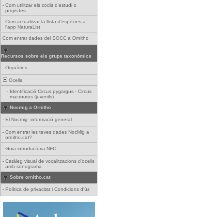
-
Com utilitzar els codis d'estudi o
projectes
-
Com actualitzar la llista d'espècies a
l'app NaturaList
Com entrar dades del SOCC a Ornitho
Recursos sobre els grups taxonòmics
-
Orquídies
Ocells
-
Identificació Circus pygargus - Circus
macrourus (juvenils)
Nocmig a Ornitho
-
El Nocmig- informació general
-
Com entrar les teves dades NocMig a
ornitho.cat?
-
Guia introductòria NFC
-
Catàleg visual de vocalitzacions d'ocells
amb sonograma
Sobre ornitho.cat
-
Política de privacitat i Condicions d'ús