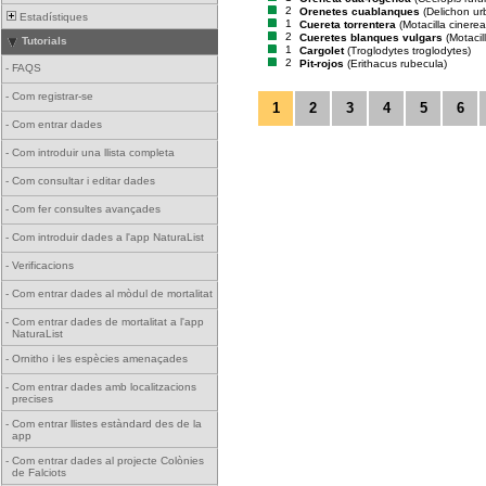
2
Orenetes cuablanques
(Delichon ur
Estadístiques
1
Cuereta torrentera
(Motacilla cinerea
2
Cueretes blanques vulgars
(Motacil
Tutorials
1
Cargolet
(Troglodytes troglodytes)
2
Pit-rojos
(Erithacus rubecula)
-
FAQS
-
Com registrar-se
1
2
3
4
5
6
-
Com entrar dades
-
Com introduir una llista completa
-
Com consultar i editar dades
-
Com fer consultes avançades
-
Com introduir dades a l'app NaturaList
-
Verificacions
-
Com entrar dades al mòdul de mortalitat
-
Com entrar dades de mortalitat a l'app
NaturaList
-
Ornitho i les espècies amenaçades
-
Com entrar dades amb localitzacions
precises
-
Com entrar llistes estàndard des de la
app
-
Com entrar dades al projecte Colònies
de Falciots