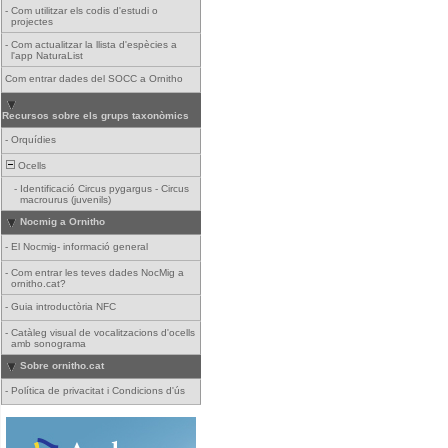
-
Com utilitzar els codis d'estudi o
projectes
-
Com actualitzar la llista d'espècies a
l'app NaturaList
Com entrar dades del SOCC a Ornitho
Recursos sobre els grups taxonòmics
-
Orquídies
Ocells
-
Identificació Circus pygargus - Circus
macrourus (juvenils)
Nocmig a Ornitho
-
El Nocmig- informació general
-
Com entrar les teves dades NocMig a
ornitho.cat?
-
Guia introductòria NFC
-
Catàleg visual de vocalitzacions d'ocells
amb sonograma
Sobre ornitho.cat
-
Política de privacitat i Condicions d'ús