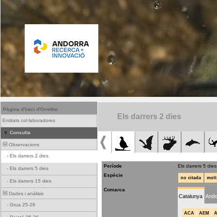
Pàgina d'inici d'Ornitho
Els darrers 2 dies
Entitats col·laboradores
Consulta
Observacions
-
Els darrers 2 dies
Període
Els darrers 5 dies
-
Els darrers 5 dies
Espècie
no citada
molt
-
Els darrers 15 dies
Comarca
Dades i anàlisis
Catalunya
Ando
-
Grua 25-26
ACA
AEM