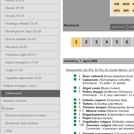
-
Reietó 25-26
GIR
MAR
-
Reietó 25-26
URG
VAR
-
Graula 23-25
-
Aratinga mitrada 23-25
Restricció
amb fotos
amb
-
Rossinyol del Japó 21-25
-
Brocat variable 24-25
1
2
3
4
5
6
-
Monarca 23-25
-
Papallona tigre 23-27
divendres, 7. agost 2026
-
Escac ferruginós 17-25
Aiguamolls del Pla, El Pla de Santa Maria / el
-
Coipú 17-25
1
Ànec collverd
(Anas platyrhynchos)
-
Cigalella argentada 15-22
4
Cabussets
(Tachybaptus ruficollis)
Informació : 2x polls / 2x adults
-
Galeria d'imatges i sons
1
Aligot comú
(Buteo buteo)
3
Polles d'aigua
(Gallinula chloropus)
Informació
Informació : 2x 1r any calendari / 1x 
5
Coloms roquers
(Columba livia)
-
Darreres notícies
9
Tudons
(Columba palumbus)
2
Tórtores turques
(Streptopelia deca
Ajuda
1
Mussol comú
(Athene noctua)
1
Enganyapastors
(Caprimulgus euro
-
Espècies parcialment ocultes
1
Puput
(Upupa epops)
2
Cogullades vulgars
(Galerida cristat
-
Explicació dels símbols
~30
Orenetes vulgars
(Hirundo rustica
Comentari :
s'aixequen del dormid
-
FAQ
1
Oreneta cua-rogenca
(Cecropis rufu