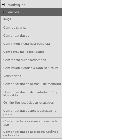
Estadístiques
Tutorials
-
FAQS
-
Com registrar-se
-
Com entrar dades
-
Com introduir una llista completa
-
Com consultar i editar dades
-
Com fer consultes avançades
-
Com introduir dades a l'app NaturaList
-
Verificacions
-
Com entrar dades al mòdul de mortalitat
-
Com entrar dades de mortalitat a l'app
NaturaList
-
Ornitho i les espècies amenaçades
-
Com entrar dades amb localitzacions
precises
-
Com entrar llistes estàndard des de la
app
-
Com entrar dades al projecte Colònies
de Falciots