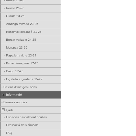
-
Reietó 25-26
-
Reietó 25-26
-
Graula 23-25
-
Aratinga mitrada 23-25
-
Rossinyol del Japó 21-25
-
Brocat variable 24-25
-
Monarca 23-25
-
Papallona tigre 23-27
-
Escac ferruginós 17-25
-
Coipú 17-25
-
Cigalella argentada 15-22
-
Galeria d'imatges i sons
Informació
-
Darreres notícies
Ajuda
-
Espècies parcialment ocultes
-
Explicació dels símbols
-
FAQ