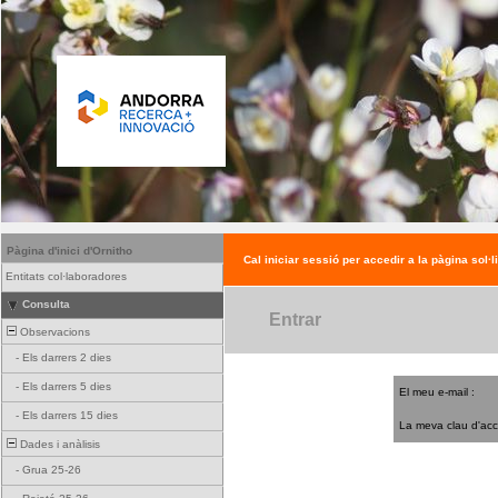
Pàgina d'inici d'Ornitho
Cal iniciar sessió per accedir a la pàgina sol·l
Entitats col·laboradores
Consulta
Entrar
Observacions
-
Els darrers 2 dies
-
Els darrers 5 dies
El meu e-mail :
-
Els darrers 15 dies
La meva clau d'acc
Dades i anàlisis
-
Grua 25-26