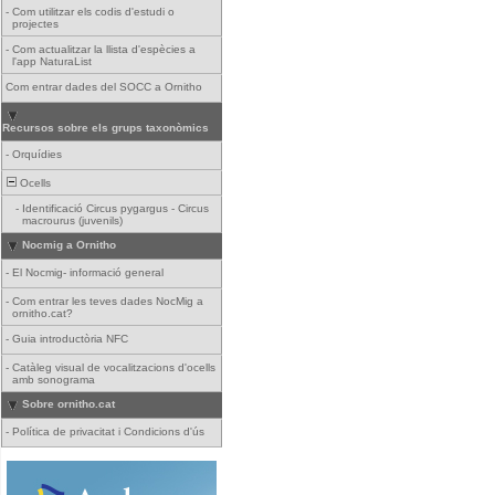
-
Com utilitzar els codis d'estudi o
projectes
-
Com actualitzar la llista d'espècies a
l'app NaturaList
Com entrar dades del SOCC a Ornitho
Recursos sobre els grups taxonòmics
-
Orquídies
Ocells
-
Identificació Circus pygargus - Circus
macrourus (juvenils)
Nocmig a Ornitho
-
El Nocmig- informació general
-
Com entrar les teves dades NocMig a
ornitho.cat?
-
Guia introductòria NFC
-
Catàleg visual de vocalitzacions d'ocells
amb sonograma
Sobre ornitho.cat
-
Política de privacitat i Condicions d'ús