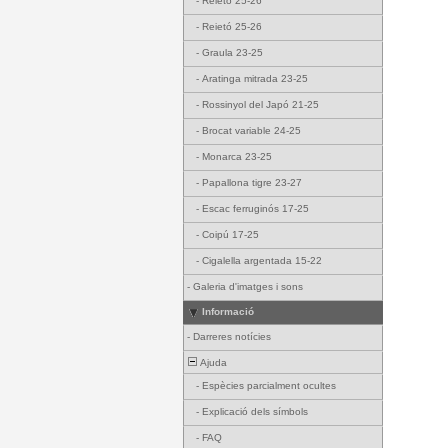
-
Reietó 25-26
-
Reietó 25-26
-
Graula 23-25
-
Aratinga mitrada 23-25
-
Rossinyol del Japó 21-25
-
Brocat variable 24-25
-
Monarca 23-25
-
Papallona tigre 23-27
-
Escac ferruginós 17-25
-
Coipú 17-25
-
Cigalella argentada 15-22
-
Galeria d'imatges i sons
Informació
-
Darreres notícies
Ajuda
-
Espècies parcialment ocultes
-
Explicació dels símbols
-
FAQ