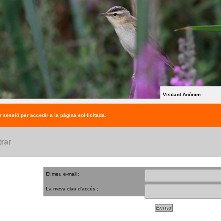
Visitant Anònim
r sessió per accedir a la pàgina sol·licitada.
rar
El meu e-mail :
La meva clau d'accés :