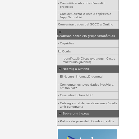
-
Com utilitzar els codis d'estudi o
projectes
-
Com actualitzar la llista d'espècies a
l'app NaturaList
Com entrar dades del SOCC a Ornitho
Recursos sobre els grups taxonòmics
-
Orquídies
Ocells
-
Identificació Circus pygargus - Circus
macrourus (juvenils)
Nocmig a Ornitho
-
El Nocmig- informació general
-
Com entrar les teves dades NocMig a
ornitho.cat?
-
Guia introductòria NFC
-
Catàleg visual de vocalitzacions d'ocells
amb sonograma
Sobre ornitho.cat
-
Política de privacitat i Condicions d'ús